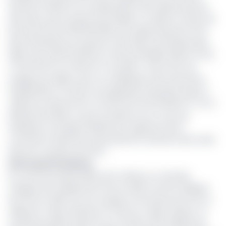
avenants relatifs à la compensation de la baisse des prix
des loyers, qui ont permis de réaliser un solde en faveur de
la SIC de FCFA 40 563 052 382, soit respectivement FCFA
35 227 532 933 aux avenants n°04 (bis) du 05 décembre
2019, FCFA 2 622 243 052 au n°05 du 29 juillet 2020 et FCFA
2 713 276 337 au n°06 du 17 mai 2021 », note la SIC qui
souligne par ailleurs que «La mobilisation des ressources
d'exploitation à travers une ingénierie financière visant à
céder les créances SIC sur l'Etat de FCFA 30 636 977 474 à
Afriland First Bank, ce jour le dossier est en cours de
finalisation à la Dgtcfm/Minfi pour signature de la
convention finale afin de permettre le virement des fonds
dans les comptes de la SIC ».
Autres performances
Au cours de l’année 2020 la SIC affiche un total des
charges de 9 milliards de FCFA en 2020 contre 8 milliards
de FCFA en 2019, soit une variation à la hausse de FCFA 1,4
milliard en valeur absolue et 17,64% en valeur relative. Le
total des produits quant à lui se chiffre à 9,5 milliards de