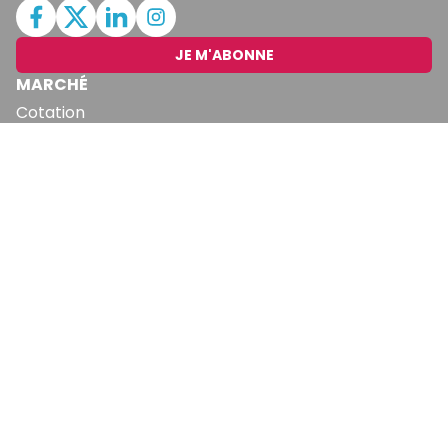
JE M'ABONNE
MARCHÉ
Cotation
Bourses
Fonds
Matières Premières
Convertisseur
ABONNEMENTS
Mon Compte
Mes Abonnements
Newsletters
Articles Achetés
SERVICES
Conditions Générales
Politique De Confidentialité
Politique En Matière De Cookies