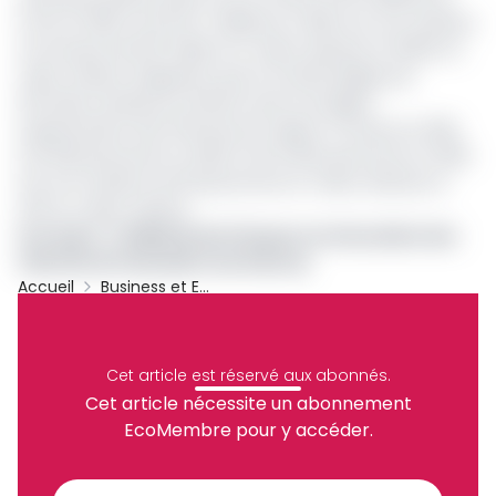
FCFA en 2020 contre 8,7 milliards en 2019, soit une variation
à la hausse de 843 millions en valeur absolue et 9,66% en
valeur relative. Rappelons que la société dirigée par
Ahmadou Sardaouna affiche aussi une légère
augmentation des effectifs par rapport à l'exercice 2019,
soit 290 personnes en 2020 contre 284 personnes en 2019;
soit une variation de 06 personnes en valeur absolue et
2,11% en valeur relative.
Lire aussi
:
2 milliards de Fcfa pour la rénovation des
cités SIC de Yaoundé et de Garoua
Accueil
Business et Entreprises
Archive
Partager
Cet article est réservé aux abonnés.
Cet article nécessite un abonnement
EcoMembre pour y accéder.
Recevez notre briefing économique et
financier tous les jours avant 10 heures.