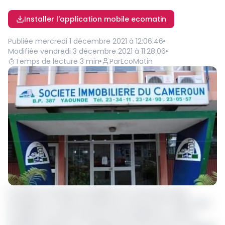
Installer l'application mobile ecomatin
Publiée
mercredi 1 décembre 2021 à 12:06:46
Modifiée
vendredi 3 décembre 2021 à 11:28:06
Temps de lecture
3
min
Par
EcoMatin
En 2020, la Société immobilière du Cameroun (SIC)
enregistre un chiffre d’affaires en hausse de 17,28%. Selon
le rapport sur l’état financier de l’entreprise, le chiffre