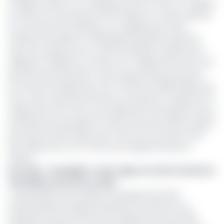
d'affaires s'élève à 4,4 milliards de FCFA contre 3,7 milliards
en 2019, soit une hausse de 649 millions en valeur absolue.
Si au niveau de l’entreprise, on n’explique pas cette
tendance haussière, en 2019 déjà l’entreprise observait
aussi une hausse de son chiffre d’affaires. Il quittait de 3
milliards en 2018 pour se situer à 3,7 milliards de FCFA sur la
période susmentionnée. Cette augmentation était due
aux ventes de logements d’un montant de 888 millions de
Fcfa. Outre cette performance, la société au capital de 75
milliards de FCFA, note une amélioration de la gestion de la
trésorerie par l'annulation du découvert permanent auprès
de la CBC de 250 millions par mois et qui coutait à la SIC
300 millions par an en terme de charges bancaires y
relative.
Lire aussi
:
Solvabilité : la SIC règle une dette fiscale de
705 millions de FCFA en 2020
«L'optimisation des résultats du groupe de travail
interministériel chargé de proposer les solutions aux
problèmes fiscaux de SIC par la signature de trois (03)