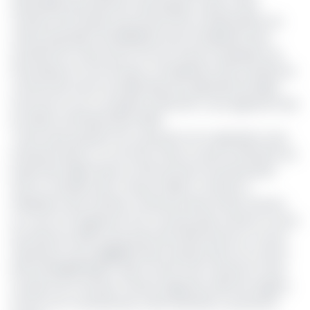
industrielle de production des briques cuites et des
carreaux de Douala, la poursuite de la modernisation du
centre polyvalent de Nkolbisson par la finalisation des
activités de construction du four tunnel, l’acquisition de
l’extrudeuse et d’un broyeur, la finalisation des activités de
construction de la nouvelle direction générale de ladite
structure et son occupation effective
»,
nous apprend l’Oeil
du Sahel, du 18 décembre 2020.
Il sera aussi question de poursuivre «la coopération avec
la Royal Society, en vue d’une mise en œuvre efficiente du
projet Flair-Mipromalo, le renforcement du partenariat
avec le ministère des Travaux Publics à travers la
finalisation des activités contenues dans le Plan d’action
en cours et la signature d’un nouveau plan d’action au titre
de l’exercice 2021, la poursuite des démarches en vue de
l’obtention d’une éligibilité dans la phase deux du contrat
Plan Etat/MIPROMALO; ledit contrat vise à assurer la mise
en place de nouveaux centres régionaux dans les régions
encore non couvertes par cette institution»
,
poursuit le