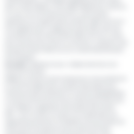
alors à 2,436 milliards, contre 1,883 milliards pour l’exercice
en cours. Soit une hausse de 22,7%. Cette hausse
représente une augmentation de 553.2 millions de Fcfa. Il
faut rappeler que le budget de l’année 2020, avait subi
une réduction de l’ordre de 500 millions de Fcfa, à cause
de la survenue de la crise du Coronavirus. La décision avait
été prise le 25 juin 2020, lors d’un conseil d’administration
de l’entreprise.
Lire aussi
:
Matériaux locaux : la Mipromalo lance une
école de formation
Malgré le contexte actuel marqué par la crise sanitaire de
la covid-19, la Mipromalo voit grand, elle projette pour
l’année prochaine d’étendre sa couverture géographique
et aussi le renforcement de ses outils de promotion pour
une meilleure vulgarisation des résultats dès l’année
2021
. «
Ceci à travers, le soutien à la modernisation de
l’appareil de production, la finalisation de la procédure de
financement du projet de mise en place de l’usine