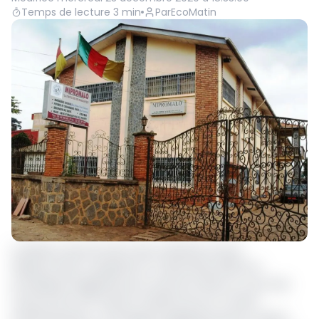
Temps de lecture
3
min
Par
EcoMatin
La Mission de promotion des matériaux locaux
(Minpromalo) a adoptée le 17 décembre 2020 son
enveloppe budgétaire pour l’exercice 2021, au cours des
e
travaux de la 42
session ordinaire de son Conseil
d’administration. L’enveloppe budgétaire prévue s’élève