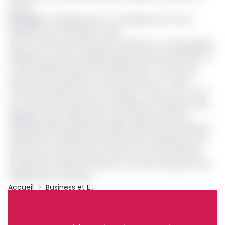
journal.
Lire aussi
:
Développement : 3,5 milliards de Fcfa de
budget pour le Padi-Dja en 2019
Pour le compte de l’année qui s’achève, l’on note quelques
réalisations comme l’indique Maurice Doube, président du
Conseil d’administration de la Mipromalo : «Nous avons
quand même essayé de mettre sur pied, un certain
nombre de projets qui nous tenaient à cœur, que ce soit
sur le plan de la recherche scientifique et infrastructurel».
Rappelons que la Mipromalo a été créée par décret
présidentiel le 18 septembre 1990. Placée sous la double la
tutelle des ministères de la Recherche scientifique et de
l’Innovation et des Finances, elle a pour but de valoriser
l’emploi des matériaux locaux en vue d’une réduction des
équipements nationaux.
Accueil
Business et Entreprises
Archive
Partager