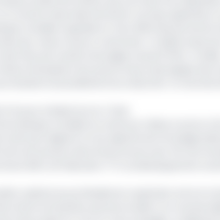
haines années afin d’éviter que ces fonds mis à dispositi
s ce montant assez élevé de Send’s. De façon générale, la
anque mondiale organisée en mars 2019 avait permis de 
ans leur mise en œuvre, notamment : le faible niveau de
n des Plans de travail et de budget annuel (PTBA) ; la faibl
critères d’évaluation de la performance des équipes des U
ux situations de pandémie et/ou insécurité ; la crise sécu
 Fcfa pour le Bassin du Lac Tchad
if de la Banque mondiale au Cameroun s’élève à environ 2,5
ts actifs qui s’alignent sur les objectifs de la Stratégie Nat
entre les secteurs des infrastructures avec 54% de l’env
rnance 8,8%, de l’éducation 7,7%, du développement socia
nuelle conjointe du portefeuille de coopération entre le 
 des actions entreprises, puis de procéder à un nouveau di