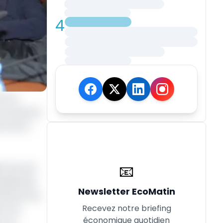
4
re le
Economie de
ns de la
📧
le taux de
uille des
Newsletter EcoMatin
(Send’s) de
Recevez notre briefing
 Fcfa.
économique quotidien