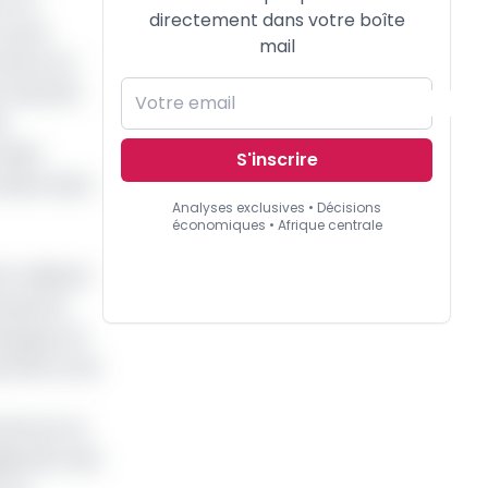
on ne
directement dans votre boîte
 revue
mail
mettre en
 maturité
e
nités
S'inscrire
ritaire dans
Analyses exclusives • Décisions
économiques • Afrique centrale
4 milliards
ionale de
eloppe, du
l 3,6% et de
Cameroun et
agnostic des