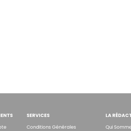
ENTS
SERVICES
LA RÉDAC
pte
Conditions Générales
Qui Somme