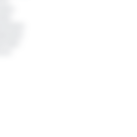
c en
 de la
acles
nancements
laye Seck,
ment dans
ts en