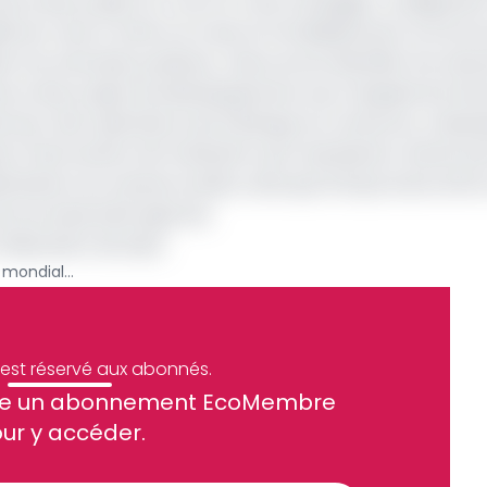
mance des projets en cours et ceux envisagés. Le diagnosti
uille de route à mettre en œuvre immédiatement au terme
uer les avancées positives, mais surtout identifier les obst
 œuvre des projets de développement pour lesquels les fi
recteur des Opérations de la Banque au Cameroun, Abdou
ns l’intervention de l’institution qu’il représente. Notam
istribution du manuel scolaire, ainsi que d’importants effor
la productivité agricole.
l’éducation de base
Les prêts engagés par la Banque mondiale, mais non décaissés par le Cameroun, s’élèvent à 655 milliards en 2021
e est réservé aux abonnés.
site un abonnement EcoMembre
ue et financier tous les jours avant 10 heures.
ur y accéder.
Sinscrire a la newsletter