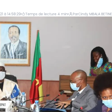
21 à 14:58:29
Temps de lecture
4
min
Par
Cindy MBALA BETINE