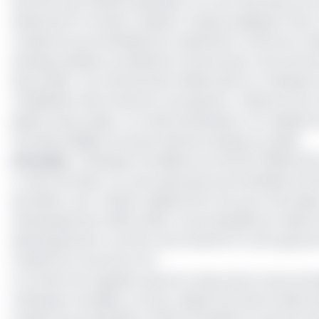
Montant qu’il faudrait décaisser au cours des deux proc
deviennent forcloses. Plusieurs causes expliquent alor
conjointe du portefeuille de coopération Cameroun-B
exergue plusieurs problèmes transversaux rencontrés d
des projets ; les retards dans l’élaboration et l’adoptio
mobilisation des fonds de contrepartie ; l’absence de 
gestion des projets ; le mode d’évaluation non adapté a
certaines Régions du pays abritant plusieurs projets.
Lire aussi
:
La Banque mondiale accorde 36 milliards de
A cette donnée, l’on note aussi que le portefeuille act
de dollars, soit 1 411,004 milliards de Fcfa, pour 20 proje
Développement 2020-2030. Ce portefeuille est réparti 
développement rural 12%, de la santé 9,7%, de la gouve
l’industrie et services 3,4%.
Il convient de rappeler que les travaux de la revue an
la Banque mondiale, ont pour objectif de faire le bilan