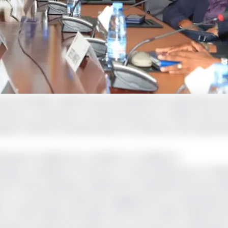
vue annuelle conjointe du portefeuille de coopération ent
nnent sur deux jours ont été lancés par le ministre de l’
inepat) Alamine Ousmane Mey et le Directeur des opératio
anque mondiale pour améliorer sa résilience
a Banque mondiale au Cameroun connaît depuis peu un faib
 performance globale modérément satisfaisante du portefe
uvre. Le volume du solde des engagements non décaissés 
1 191,5 millions de dollars soit environ 655,3 milliards de