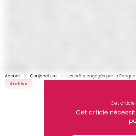
projets du portefeuille, à l’effet d’améliorer la perfor
question devra déboucher sur la formulation d’une fe
revue. Selon le Minepat, il s’agit de « reconnaître et sal
résiduels qui se trouvent sur le chemin de la mise en
ont été obtenus auprès de la Banque mondiale». Le Di
pour sa part à plutôt souligné d’excellents résultats da
l’offre de l’électricité, dans le capital humain avec la d
matière de développement rural avec l’amélioration de 
Lire aussi
:
La Banque mondiale accorde 57 milliards à 
Accueil
Conjoncture
Archive
Partager
Cet articl
Cet article néces
Recevez notre briefing économiq
po