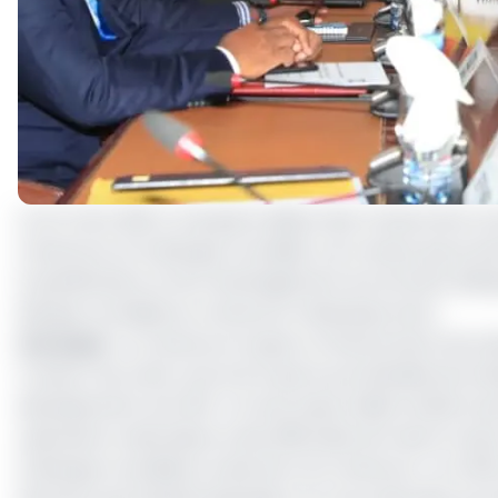
Le 24 mars 2021 a marqué le début des travaux de la re
Cameroun et la Banque mondiale. Les travaux qui se tie
la planification et de l’aménagement du territoire (M
Banque mondiale eu Cameroun Abdoulaye Seck.
Lire aussi
:
Le Cameroun lorgne un financement de la B
Il ressort de cette rencontre que le portefeuille de l
décaissement soit 30%. Ce taux assez faible révèle la
opérations nationales et des difficultés de mise en œ
la Banque mondiale en direction du Cameroun se chiffre à 