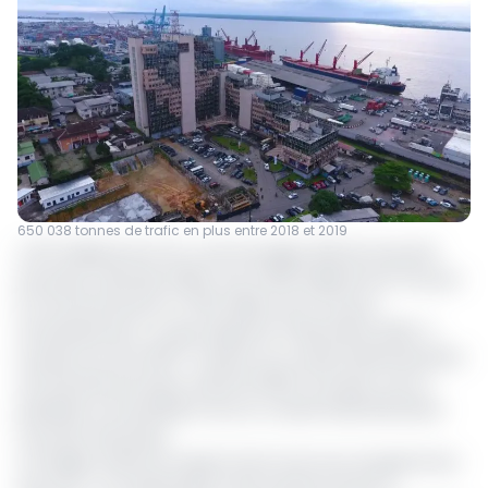
650 038 tonnes de trafic en plus entre 2018 et 2019
4,176 milliards de Fcfa, c’est le budget 2021 de l’Autorité
portuaire nationale (APN). Soit 3,409 milliards de Fcfa pour
le fonctionnement et 766 millions de Fcfa pour
l’investissement. Il a été adopté le 11 décembre 2020 à
ème
Douala, lors de la 66
session du conseil d’administration
de l’Autorité portuaire national (APN) à Douala, sous la
présidence du président de son conseil d’administration
Gounoko Haounaye.
Le budget arrêté est reparti entre trois sous-programmes