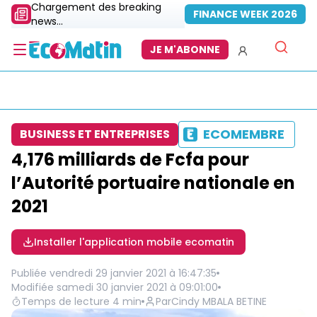
Chargement des breaking
FINANCE WEEK 2026
news...
JE M'ABONNE
ECOMEMBRE
BUSINESS ET ENTREPRISES
4,176 milliards de Fcfa pour
l’Autorité portuaire nationale en
2021
Installer l'application mobile ecomatin
Publiée
vendredi 29 janvier 2021 à 16:47:35
Modifiée
samedi 30 janvier 2021 à 09:01:00
Temps de lecture
4
min
Par
Cindy MBALA BETINE