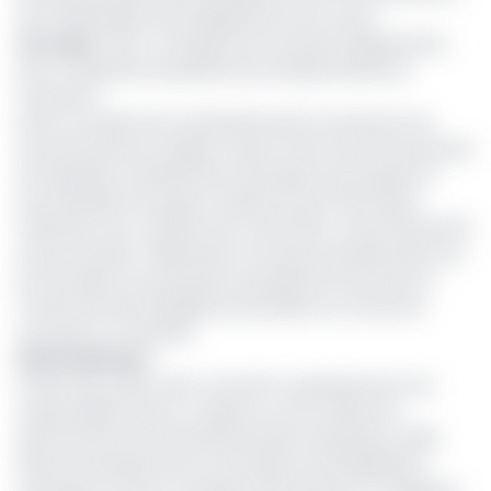
de modernisation des équipements de ce port.
Lire aussi
:
ADC S.A acquiert de nouveaux équipements
pour moderniser les plateformes aéroportuaires du
Cameroun
Enfin sur le plan de la sûreté/sécurité et protection de
l’environnement le rapport ressort entre autres la poursuite
de l’opération d’enlèvement des épaves qui, jusque-là
encombraient les quais et darses du port de Douala ;
l’obtention d’un certificat de conformité environnemental
du port de Kribi ; l’élaboration d’un plan de préservation du
port de Kribi et la poursuite du programme de mise en
conformité des installations portuaires du Cameroun
soumises au Code ISPS
Etats financiers
En plus des volets trafic, sécurité et opérationnel, il est
aussi possible d’avoir un aperçu sur les critères de
performances de l’Autorité portuaire nationale en 2019.
Selon les données de la Commission de réhabilitation