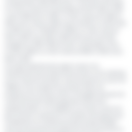
correspondant à 650 038 tonnes ». Pour le port de Douala
l’on note un trafic de marchandise de 12 167 495t en 2019
contre 11 800 027t en 2018 ; un trafic navires de 2 283t en
2019 contre 3 343t en 2018. Au port de Kribi on a 8 534 249t
en 2019 contre 7 019 000t en 2018 et un trafic navire de
331t en 2019 contre 295 en 2018. Enfin le port de Limbé
enregistre en 2019, 11 625t de trafic marchandise contre
13 748 en 2018 et un trafic navires de 385t en 2019 contre
555t en 2018.
Sur le plan opérationnel le rapport ressort une
intensification des activités de promotion et de marketing
du Port autonome de Kribi, ce qui aura permis à ce port de
fidéliser et de conquérir de nouveaux clients, de
prospecter de nouveaux trafics et de gagner des parts de
marché ainsi que le démarrage des travaux de la
deuxième phase ; et la validation et la mise en œuvre du
plan d’actions comportant 24 chantiers d’envergure pour
l’amélioration du combinat portuaire Douala-Bonabéri,
ainsi que la poursuite du programme de renforcement et