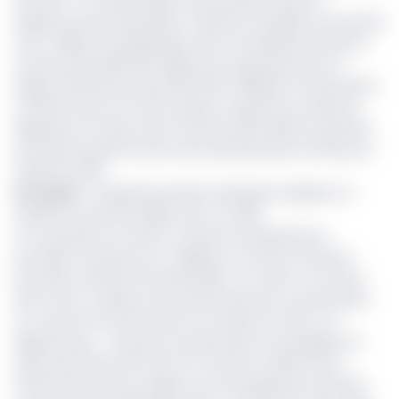
que sont : la modernisation des infrastructures et
superstructures portuaires, maritimes, fluviales et lacustres
(447 millions), l’amélioration de la compétitive des ports
camerounais (857,100 millions) et la gouvernance et
l’appui institutionnel de l’APN (2,871 milliards). Autres points
à l’ordre du jour de cette session, l’examen du cadre de
dépenses à moyen terme (Cdmt) 2021-2023 et l’examen
du projet de performance des administrations (PPA) pour
l’exercice 2021.
Lire aussi
:
L’autorité portuaire nationale enregistre un
résultat net de 303 millions de F en 2019
Un mois plutôt, le même conseil se réunissait pour
procéder à l’examen du « Rapport sur l’état du secteur
portuaire national de l’année 2019 ». De celui-ci l’on peut
alors avoir un aperçu de l’activité des ports camerounais
au courant de cette année. Sur le plan du trafic, l’on
apprend que : « les ports camerounais ont enregistré un
trafic de l’ordre de 20 701 744 tonnes en 2019 contre
20 051 706 tonnes en 2018, soit une progression de 5,34%