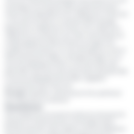
du barrage au 15 novembre 2020, qui démontre que le
volume d’eau disponible est de 2 milliards de m3. Alors qu’il
y a de cela une année, en novembre 2019, le barrage
disposait de 4 milliards de m3 d’eau. Soit un déficit de 2
milliards de m3», précise la note. Selon cette dernière, de
manière globale, les villes de Garoua, de Lagdo et les
localités environnantes, ont connu des apports en eau en
2020 extrêmement faibles. Le barrage de Lagdo a eu un
taux de remplissage de 48% au cours de la saison des
pluies 2020, «alors qu’au terme de la saison des pluies 2019,
le taux de remplissage était de 105%», rappelle le
gouvernement dans cette note.
Lire aussi
:
Mutations : petits pas pour Eneo, grands pas
pour l’électricité au Cameroun
Démantèlement
Dans l’optique de circonvenir les effets de cette perte de
puissance, le ministre de l’Eau et de l’Energie, Gaston
Eloundou Essomba a dans l’urgence, instruit le distributeur