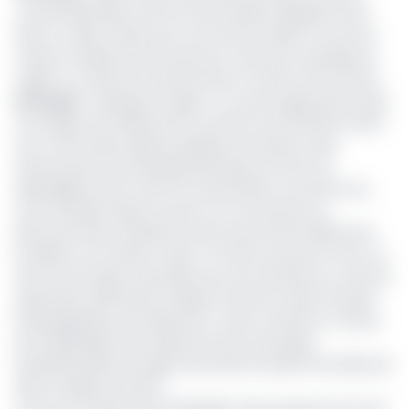
courant électrique soit fourni de manière régulière aussi
bien en milieu urbain que rural, (et) de veiller à ce qu’une
solution durable soit trouvée pour ramener le barrage de
Lagdo à un état de fonctionnement normal
», entre autres.
Lire aussi
:
Barrage de Lagdo : le cas de Lagdo préoccupe
«Les régions de l’Adamaoua, du Nord et de l’Extrême-Nord
sont confrontées depuis quelques semaines à des
rationnements de l’énergie électrique du fait d’un
déséquilibre entre l’offre et la demande» reconnaît une
note officielle faisant le point sur la fourniture en
électricité dans le Réseau Interconnecté Nord (RIN) dont
EcoMatin a pu obtenir copie. «En effet, poursuit la note, au
terme de la saison des pluies qui s’est achevée au mois de
septembre 2020 dans la région du Nord et dans le bassin
hydrographique de la Bénoué, il a été constaté un niveau
de remplissage anormalement bas du barrage
hydroélectrique de Lagdo situé dans le bassin de la Bénoué
dans la région du Nord».
«Ceci est confirmé par l’évaluation de la ressource en eau