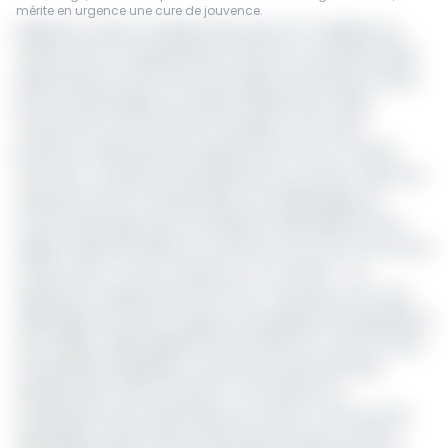
mérite en urgence une cure de jouvence.
Malgré les trésors de diplomatie qu’ils ont mobilisés, les
auteurs de la correspondance écrite le 5 novembre 2020
depuis Maroua (chef-lieu de la région de l’Extrême-Nord)
par les responsables du Collectif Septentrion Veille-
Citoyenne au chef de l’Etat, Paul Biya, ne sont pas
parvenus à dissimuler leur agacement face à ce qu’ils
nomment «coupures intempestives du courant». Selon les
rédacteurs de la correspondance, les délestages de
courant électrique que connaissent habituellement les
régions septentrionales du Cameroun sont sans commune
mesure avec ce qui s’y passe en ce moment : «
Le
Septentrion, depuis plus de 50 ans, n’a jamais connu des
délestages de cette envergure, qui plongent les populations
de la région, déjà frappées par les effets du Covid-19, dans
la précarité énergétique, en plus de la pauvreté dans
laquelle elles vivent
», écrivent-t-ils. Ils prient en
conséquence leur destinataire de «
faire en sorte que les
délestages cessent dans cette partie du pays, et que le