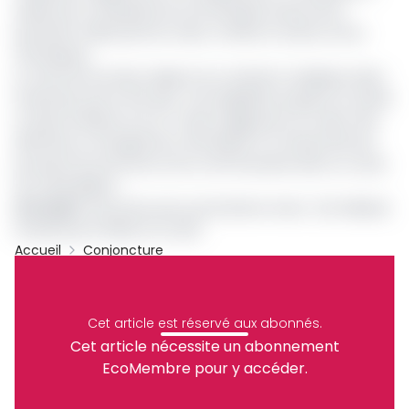
réduire les conséquences humanitaires issues de la
précarité créées par les crises, conflits et autres chocs
climatiques.
Le choix de ses deux régions du continent s’explique selon
l’institution par le fait que « les inégalités de genre au Sahel
et dans le Bassin du Lac Tchad s’aggravent en raison des
défis liés au changement climatique et à l’insécurité qui
poussent les femmes et les communautés dans un cycle
de vulnérabilité ».
Lire aussi
:
Reconstruction de l’Extrême-Nord : 2,8 milliards
investis par le PNUD et la CBLT
Accueil
Conjoncture
Archive
Partager
Cet article est réservé aux abonnés.
Cet article nécessite un abonnement
EcoMembre pour y accéder.
Recevez notre briefing économique et
financier tous les jours avant 10 heures.