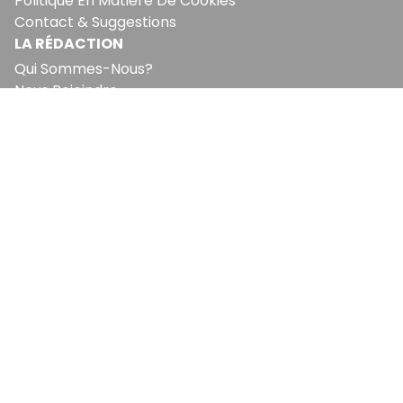
Politique En Matière De Cookies
Contact & Suggestions
LA RÉDACTION
Qui Sommes-Nous?
Nous Rejoindre
Notre Équipe
Lettre Du DP
Recevez notre briefing économique et
financier tous les jours avant 10 heures.
Sinscrire a la newsletter
En vous inscrivant à la newsletter, vous acceptez de
recevoir nos communications. Vous pouvez vous
désabonner à tout moment.
EcoMatin SRL : BE1003.413.035