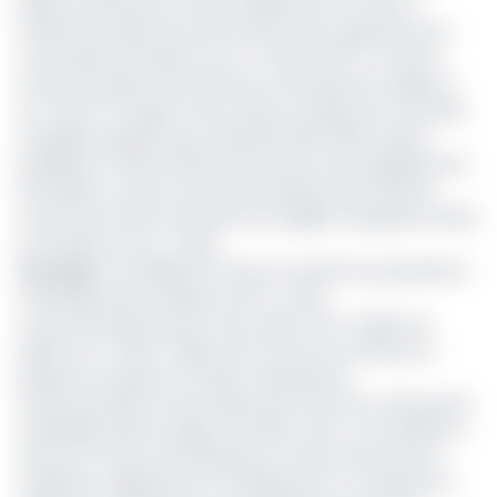
dollars américains soit 1,322 milliards de Fcfa, sera à
l’endroit du projet de renforcement des capacités de la
Commission du bassin du Lac Tchad (CBLT) et surtout
d’autonomisation des femmes et des jeunes au Niger et
au Tchad. Cet appui s’inscrit dans le cadre de sa nouvelle
stratégie du genre pour la période 2021-2025, rendue
publique le 3 février 2021 et qui renforce les engagements
de la BAD en faveur de l’autonomisation des femmes,
notamment dans la situation de fragilité à laquelle le Sahel
et le bassin du Lac Tchad.
Lire aussi
:
6,3 milliards FCFA pour soutenir les populations
vulnérables dans le Bassin du lac Tchad
Le second financement d’une valeur de 1,4 million de
dollars soit 771,647 millions de Fcfa est accordé par la
Banque est destiné au Projet multinational
d’autonomisation économique des femmes et des jeunes
vulnérables dans la région du Sahel. Celui-ci est destiné à
renforcer l’action de la Banque en faveur des femmes
maliennes, nigériennes et tchadiennes en contribuant à