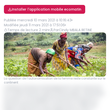
Installer l'application mobile ecomatin
Publiée
mercredi 10 mars 2021 à 10:16:43
Modifiée
jeudi 11 mars 2021 à 17:51:06
Temps de lecture
2
min
Par
Cindy MBALA BETINE
La question de l’autonomisation de la femme reste constante sur le
continent
La Banque africaine de développement vient d’annoncer
son soutien financier auprès de deux projets continentaux
qui visent à accompagner les femmes et les jeunes. Le
premier financement d’un montant de 2,4 millions de