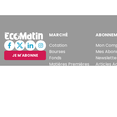
MARCHÉ
ABONNEM
Cotation
Mon Com
Bourses
Mes Abon
JE M'ABONNE
Fonds
Newslette
Matières Premières
Articles A
Convertisseur
Recevez no
En vous inscrivant à la new