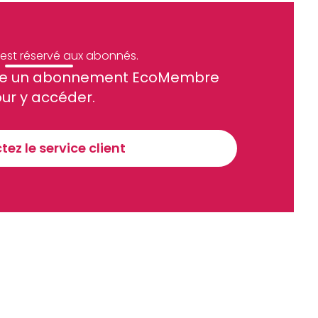
e est réservé aux abonnés.
site un abonnement EcoMembre
ue et financier tous les jours avant 10 heures.
ur y accéder.
Sinscrire a la newsletter
ez le service client
recevoir nos communications. Vous pouvez vous désabonner à tout moment