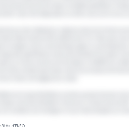
 des infrastructures de classe mondiale quadrillant l’Afriqu
de 80 % des ODD dépendent en effet, sous une forme ou 
trée par des réalisations majeures dans les infrastructur
atteint désormais les 200 milliards de FCFA. Bien que notr
e arrangeur) qu’en aval (banque agent ou participante),
ge des spécificités et des particularités du projet et d
t sur le tissu social et économique, la viabilité du modè
 loin d’être simple spectateur dans le processus de fina
scrit dans une logique de conseil.
liales du Groupe BGFIBank, premier groupe financier de l
’Afrique Centrale, BGFIBank Cameroun compte plus de 20
al. Son ambition est d’intégrer le top 5 des banques au C
côtés d’ENEO