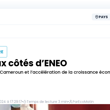
PAYS
RE
x côtés d’ENEO
u Cameroun et l’accélération de la croissance éc
024 à 17:29:17
Temps de lecture
3
min
Par
EcoMatin