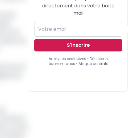
directement dans votre boîte
mail
ent des
liers
irecte de
création de
S'inscrire
Analyses exclusives • Décisions
économiques • Afrique centrale
ête du pool
iques qui
inq
’activité à
es, la santé
 l’atteinte