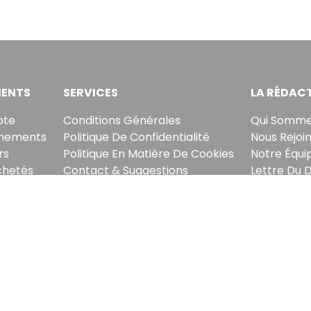
ENTS
SERVICES
LA RÉDAC
pte
Conditions Générales
Qui Somme
nements
Politique De Confidentialité
Nous Rejoi
rs
Politique En Matière De Cookies
Notre Équi
chetés
Contact & Suggestions
Lettre Du 
tre briefing économique et financier tous les jours ava
sletter, vous acceptez de recevoir nos communications. Vous pouvez vo