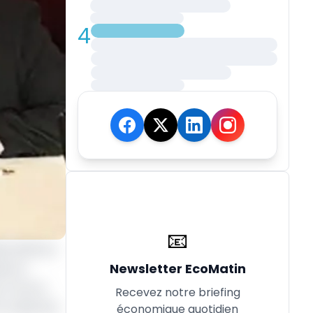
4
📧
tricité au
Newsletter EcoMatin
ns le
l’octroi
Recevez notre briefing
 à des fins
économique quotidien