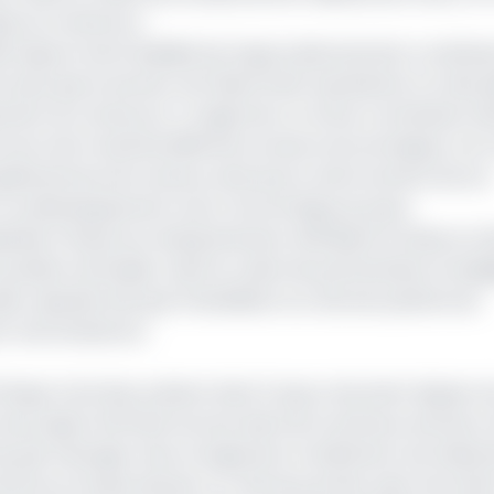
ique au Cameroun.
ectrique et de la fiabilité de l’approvisionnement constitu
lus que le secteur de l’électricité représente l’un des pi
ent du Cameroun. Il s’agit donc ici d’une contribution d
ie et de travail de différents acteurs économiques, à la 
énératrices de revenus, ainsi qu’au renforcement de son
 au développement socio-économique du pays.
ale à l’issue du closing financier, BGFIBank se hisse en t
position de leader, dans le cadre de partenariats stratég
ur ajoutée tels que l’installation sur site de système de
ents marchands etc.
frique Centrale, présent dans 11 pays, intervient depuis c
 projets d’infrastructures dans de nombreux secteurs d
ue l’énergie, l’eau, le logement, le bâtiment, les industri
’hui au Groupe de jouer un rôle de premier plan tant dans