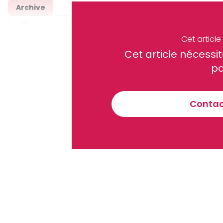
Archive
Partager
Cet articl
Cet article néces
Recevez notre briefing économiq
po
Contact
En vous inscrivant à la newsletter, vous acceptez de 