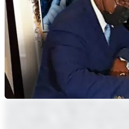
Le Groupe BGFIBank et sa filiale BGFIBank Cameroun co
Cameroun et dans la Sous-Région par la levée de financ
secteur énergétique. C’est ainsi qu’à la demande de B
d’un financement de 23 milliards FCFA à ENEO Cameroun,