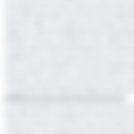
d’accélération de la transformation du service électr
Les problématiques liées à la fourniture de l’énergie él
obstacles majeurs à la croissance économique d’autant p
majeurs du Projet de Stratégie Nationale de Développem
BGFIBank Cameroun à l’amélioration des conditions de v
nouvelles opportunités de développement d’activités g
engagement aux côtés du gouvernement pour œuvrer
Avec un taux de participation de 23% de l’enveloppe glob
bancaire d’ENEO Cameroun, et vient ainsi réaffirmer sa 
s’étendent notamment à la fourniture de services à vale
compensation électronique des chèques, les paiem
BGFIBank et le financement des infrastructures
Le Groupe BGFIBank, première institution financière d’A
décennies dans l’accompagnement et le financement de
travers le continent, notamment ceux à fort impact tels q
et l’éducation. Ces investissements permettent aujourd