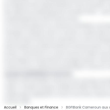
de l’Objectif 10 de l’Agenda 2063 de l’Union africaine («
des Objectifs du développement durable (ODD) – plus 
du développement des infrastructures.
En 10 ans de présence au Cameroun, BGFIBank s’est illus
l’énergie et l’industrie, dont le montant cumulé à date 
nous permette d’intervenir aussi bien en amont (banqu
préoccupation première demeure la bonne prise en char
porteur, notamment en ce qui concerne l’impact du proje
économique et la sécurité du montage financier. Ainsi,
infrastructures, la démarche de BGFIBank Cameroun s'in
A propos de BGFIBank Cameroun
Créée en 2011, BGFIBank Cameroun est l’une des onze fi
CEMAC. Première banque certifiée ISO 9000-2001 de l
collaborateurs déployés à travers le territoire nation
l’horizon 2023
Accueil
Banques et Finance
BGFIBank Cameroun aux 