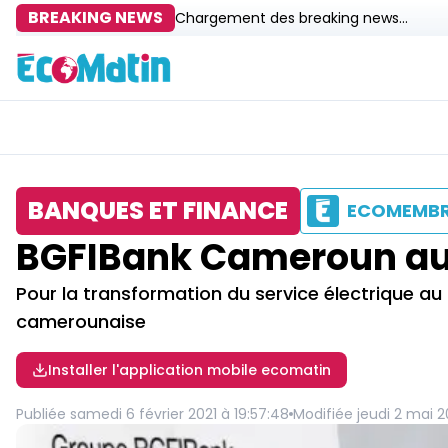
BREAKING NEWS
Chargement des breaking news...
BANQUES ET FINANCE
ECOMEMB
BGFIBank Cameroun au
Pour la transformation du service électrique a
camerounaise
Installer l'application mobile ecomatin
Publiée
samedi 6 février 2021 à 19:57:48
Modifiée
jeudi 2 mai 2