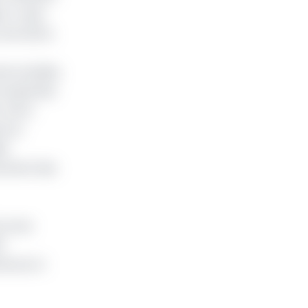
e »), que
une autre,
es sociales,
e expertise
 notre
e son
le
ncement des
a zone
0
ameroun à