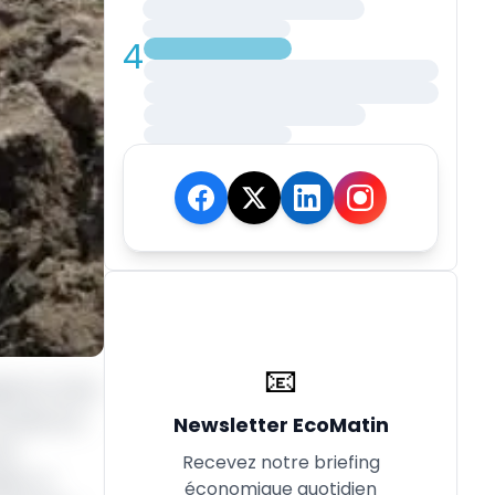
4
📧
igné en mars
onnaît son
Newsletter EcoMatin
st
Recevez notre briefing
le. Le
économique quotidien