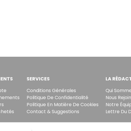
ENTS
SERVICES
LA RÉDAC
pte
Conditions Générales
Qui Somme
nements
Politique De Confidentialité
Nous Rejoi
rs
Politique En Matière De Cookies
Notre Équi
chetés
Contact & Suggestions
Lettre Du 