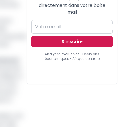
interview
directement dans votre boîte
mail
ntours
lés.
on de grande
S'inscrire
 dans
Analyses exclusives • Décisions
économiques • Afrique centrale
 Cameroun
ionale des
 défigure à
 en lacs
s que le
eurs à
tiples. Une
de 4 639