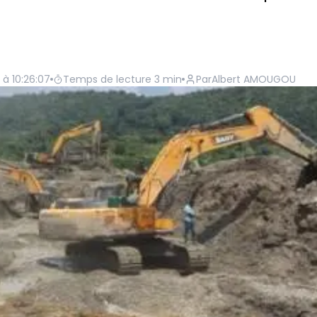
 à 10:26:07
Temps de lecture
3
min
Par
Albert AMOUGOU