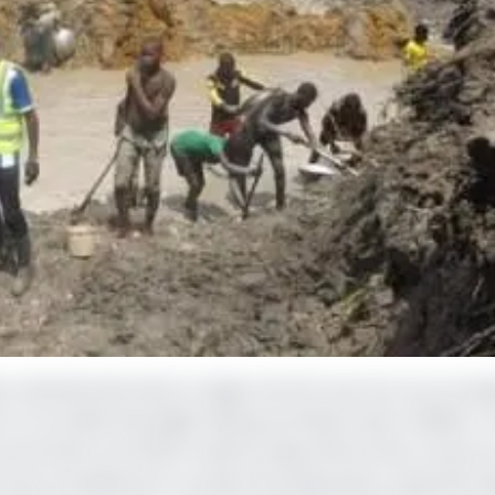
ers abandonnés dans la région de l'Est, issu d’un accord s
 et la société Moonlight Mining and Restoration (MMR), c
ond semestre de 2023, le démarrage effectif des travaux e
ommes actuellement en phase de préparation opérationnel