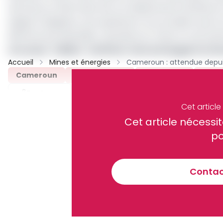
hectares en 2024 dans les arrondissements de Batouri, 
Malgré l'obligation, les exploitants ne procèdent pas à 
639 hectares identifiés, calculette en main, le coût esti
Lire aussi :
CEMAC : les États-Unis envisagent la f
Accueil
Mines et énergies
Cameroun
Réhabilitation
Sonamines
Sites
Partager
Cet articl
Cet article néces
Recevez notre briefing économiq
po
Contact
En vous inscrivant à la newsletter, vous acceptez de 