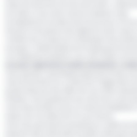
projet sera lancé d’ici la fin de cette année », a déc
accordée ce mercredi à Cameroon Business Today.
Si le déploiement est désormais annoncé pour la fin de
financiers et les goulots d’étranglement ayant causé 
L'ambition de ce projet est d'y développer des activité
envergure. L’hebdomadaire économique gouvernemental 
l'arrondissement de Bétaré-Oya, a été choisie comme si
Lire aussi :
Exploitation minière clandestine : un éb
Cette opération, hypothéquée depuis plus de deux ans 
mines (Sonamines), est cruciale face à l'aggravation du
grande vitesse par des milliers de trous miniers abando
artificiels. C'est précisément pour faire face à cette si
Code minier de 2023 a prévu un fonds de réhabilitation
hauteur de trois millions de FCFA par hectare.
Il faut noter que l'inaction persistante en matière de 
étude de l'ONG FODER, datant de 2025, révèle que la su