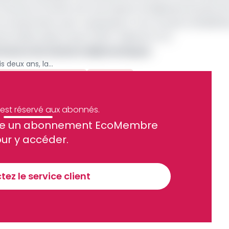
Kentzou et Ketté, soit une hausse vertigineuse de plus de
la restauration post-exploitation. Pour la seule réhabilita
mé s'élève désormais à 13,917 milliards FCFA.
ermeture de missions diplomatiques
Cameroun : attendue depuis deux ans, la réhabilitation des sites miniers abandonnés reportée à fin 2025
 Miniers Abandonnés
Archive
e est réservé aux abonnés.
site un abonnement EcoMembre
ue et financier tous les jours avant 10 heures.
ur y accéder.
Sinscrire a la newsletter
ez le service client
recevoir nos communications. Vous pouvez vous désabonner à tout moment