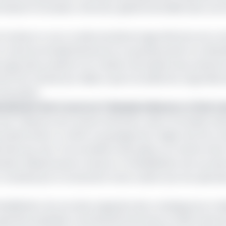
laré Roland Fomundam, Directeur général de MMR, dans une 
 l’année en cours, la date de démarrage effective, les co
ce retard prolongé demeurent en grande partie non dévoi
s agricoles propices à la création de bassins de producti
CBT précise par ailleurs que la localité de Longa Mali,
te pilote.
oulement fait 4 morts et 7 blessés à Batouri, à l’Est
par l’absence de moyens financiers, selon la Société nat
 phénomène. En effet, le paysage de la région de l'Est se
nnés qui, avec l'accumulation des pluies, se transforment
tuation désastreuse et assurer la réhabilitation de ces site
 constitué par le versement d'une caution par les opérat
réhabilitation de ces sites engendre des conséquences mul
perficie exploitée a bondi de 82 hectares en 2010 à plus 