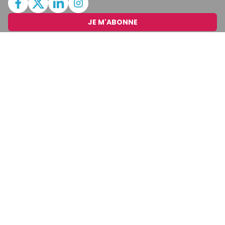
JE M'ABONNE
MARCHÉ
Cotation
Bourses
Fonds
Matières Premières
Convertisseur
ABONNEMENTS
Mon Compte
Mes Abonnements
Newsletters
Articles Achetés
SERVICES
Conditions Générales
Politique De Confidentialité
Politique En Matière De Cookies
Contact & Suggestions