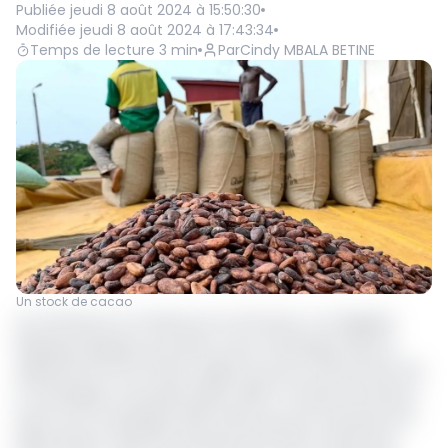
Publiée
jeudi 8 août 2024 à 15:50:30
Modifiée
jeudi 8 août 2024 à 17:43:34
Temps de lecture
3
min
Par
Cindy MBALA BETINE
Un stock de cacao
Au Cameroun, le ministre du Commerce, Luc Magloire
Mbarga Atangana, procède ce jour à Mvengue dans le
département de l’Océan, région du Sud, au lancement de
la campagne cacaoyère 2024-2025. Occasion de faire le
point sur la campagne 2023-2024 qui s’est achevée le 15
juillet dernier. Selon les données de l’Office national du