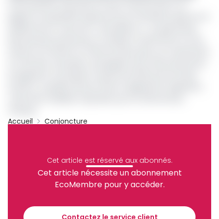
Il faut préciser aussi que le cacao camerounais a su
gagner en popularité auprès de ses fournisseurs grâce à la
qualité de son cacao dit « d’excellence », au grand dam
des premiers producteurs mondiaux notamment la Côte
d’Ivoire et le Ghana. En effet les deux pays sus mentionnés
ont fait des mauvaises campagnes avec des productions
enregistrant une baisse moyenne de 30% pour les deux
réunies. La qualité de leurs fèves à également régressé à
cause des maladies tropicales qui ont affecté leurs
champs.
Accueil
Conjoncture
Filière Cacao
Telcar
Archive
Partager
Cet article est réservé aux abonnés.
Cet article nécessite un abonnement
EcoMembre pour y accéder.
Recevez notre briefing économique et
financier tous les jours avant 10 heures.
Contactez le service client