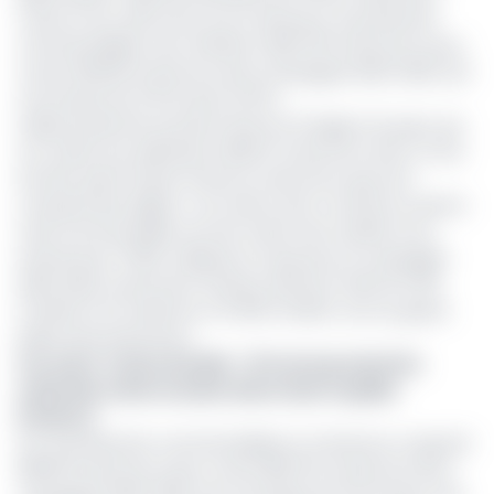
cacao et du café (Oncc) du Cameroun, la production
commercialisée s’est chiffrée à 266.725 tonnes de cacao
contre 263.613 tonnes lors de la campagne 2022-2023, soit
une hausse de 3 112 tonnes (1,17%).
Ladite production provient de 8 sur 10 régions du pays, qui
ont vendu aux opérateurs 281.017 tonnes de cacao. Le trio
de tête ayant le plus fournis en fèves de cacao est
composé des régions : du Centre avec 44,79% du volume
total commercialisé, du Sud-Ouest avec 22,35% et du
Littoral avec 17,55%. Indiquons ici que pour la campagne
2023-2024, le prix bord-champ minimum était de 1 150
Fcfa/KG et le maximum à 6 300 Fcfa/KG, ceci au grand
plaisir des producteurs.
Lire aussi :
Cacao durable : 70% de la production
nationale camerounaise désormais traçable
(Fodecc)
Sur sa production commercialisée, le Cameroun a exporté
185.613 tonnes de cacao contre 186.754 tonnes lors de la