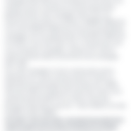
campagne 2022-2023, soit une baisse de 1.141 tonnes. Une
tendance qui est contraire aux recettes d’exportation
générées durant cette campagne. Selon l’Oncc, les
revenus de cette saison se chiffrent à 488,836 milliards de
Fcfa contre 265,352 milliards de Fcfa lors de la précédente
campagne, soit une augmentation de 223,484 milliards de
Fcfa (84%). Ceci en lien direct avec « la hausse des cours
tout au long de la campagne », précise l’Oncc dans le
dossier de presse relatif au lancement de la campagne
2024-2025.
Pour cette campagne, l’or brun camerounais a pris la
destination de 17 pays et 20 ports dans le monde. Les
destinations les plus prisées étant l’Europe avec 79,96%,
l’Asie avec 19,61% et l’Afrique de l’Ouest avec 0,43%. Sur la
quantité exportée 69,87% est à mettre à l’actif des
principaux exportateurs que sont : Telcar (35,10%), OFI CAM
(24,89%) et Sbet (9,88%).
Lire aussi :
Cours du cacao : pourquoi les producteurs
camerounais sont les mieux rémunérés en Afrique