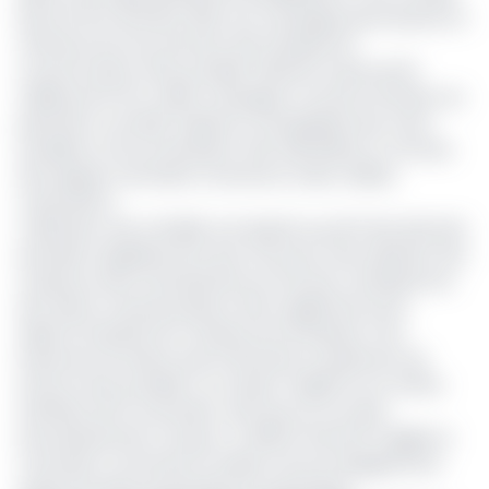
lancé le 25 novembre 2021, une campagne permanente et
offensive de recouvrement des impayés de
consommation d’eau potable s’élevant à près de 50
milliards de FCFA. Ladite campagne concerne l’échelon du
périmètre concédé, d’après la cartographie des zones
sensibles et de souveraineté bien identifiées et connues
des équipes Camwater (Cameroon water utilities
corporation).
L’opération vise à rétablir une équité au profit des abonnés
qui paient régulièrement leurs factures mais subissent des
coupures d’eau intempestives du fait des conséquences
des clients mauvais payeurs. Elle a également pour
objectif d’assainir les comptes de l’entreprise. Il est
important de relever que la filouterie au paiement de
facture d’eau potable a un impact négatif sur le chiffre
d’affaires de la Camwater, ainsi que sur son plan
d’investissements. De plus, ce déficit financier fragilise la
Camwater concernant le respect de ses engagements