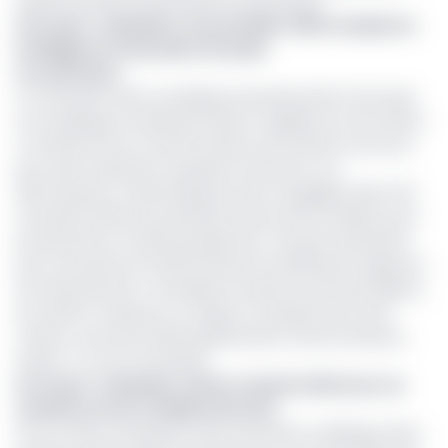
auprès de divers prestataires et partenaires.
Lire aussi :
Camwater veut installer 3000 compteurs
intelligents à Yaoundé et Douala
Les sanctions
La Camwater dans sa politique de préservation de la paix
et du dialogue sociale permanent, rappelle tout de même
à certains de ses consommateurs qui traînent encore le
pas, qu’ils s’exposent à plusieurs sanctions. Les
déconnexions systématiques seront engagées dès le 26
novembre 2021 aux premières heures de la matinée, pour
les abonnés en retard de paiement. Une liste exhaustive
des concernés est affiché devant les différentes agences
de rattachement. L’entreprise citoyenne invite par ailleurs,
ses clients à observer un respect scrupuleux de cette
mesure, «qui vise l’intérêt général des consommateurs»,
insiste-t-on à la Camwater.
Lire aussi :
Camwater clôture l’année 2020 avec un
résultat net de 1,3 milliard de FCFA
Pour se faire, l’entreprise reste attachée au dialogue dans