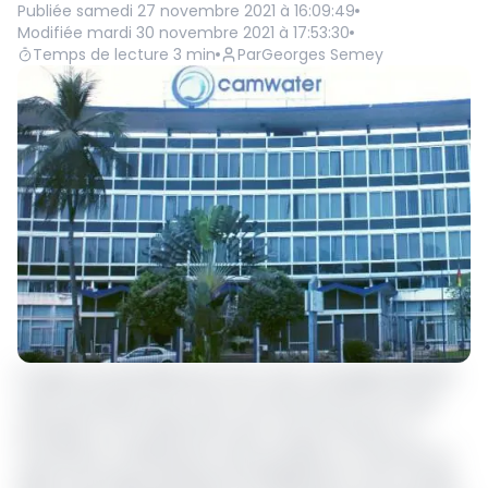
Publiée
samedi 27 novembre 2021 à 16:09:49
Modifiée
mardi 30 novembre 2021 à 17:53:30
Temps de lecture
3
min
Par
Georges Semey
Il s’agit incontestablement d’un choix managérial difficile
mais nécessaire, pour le bon fonctionnement de cette
entreprise, et la satisfaction des consommateurs. Le
fournisseur et distributeur d’eau potable au Cameroun a,
après une longue période de sensibilisation et de conseils,