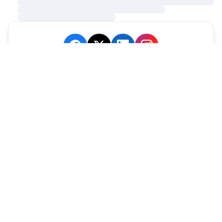
JE M'ABONNE
MARCHÉ
Cotation
Bourses
Fonds
Matières Premières