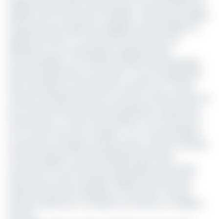
l’optique d’éventuels moratoires pour ceux des clients qui
sollicite cette formule de conciliation. Il importe par ailleurs
de préciser que l’opération engagée tend à améliorer la
qualité du service, et à renforcer le rendement de
distribution tout en épongeant quelques dettes
incompressibles vis à vis d’Eneo, précise Gervais Bolenga
Directeur général de la Camwater. «Le top management
de la Camwater est résolument tournée vers un vaste
chantier d’amélioration de la vie de ses consommateurs et
de son personnel, elle invite les populations à payer leurs
factures pour un service de proximité, tout en barrant la
voix à toute forme de corruption, et en cas de problème
se reprocher de l’agence la plus proche», ajoute ce dernier.
A titre de rappel, le conseil d’administration de la
Camwater tenu le 29 octobre 2021a approuvé les états
financiers de cette entreprise. Malgré une importante
ardoise de factures impayées, la Camwater a clôturé
l’exercice 2020 avec un résultat net d’environ 1,3 milliards
de FCFA.