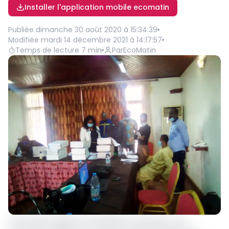
Installer l'application mobile ecomatin
Publiée
dimanche 30 août 2020 à 15:34:39
Modifiée
mardi 14 décembre 2021 à 14:17:57
Temps de lecture
7
min
Par
EcoMatin
La fonction locale se consolide au Cameroun. Les