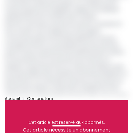
se rend bien compte que plusieurs ne maitrisent pas le
travail auxquels ils sont appelés
», explique Fany Ngoupe,
représentante de la Chambre des Comptes.
Dans les communes, le poste de receveur municipal est
très convoité. Il est d’usage de voir des agents
communaux passer de secrétaire général à receveur
municipal, l’inverse ne se produisant que très rarement.
Avant la mise sur pied de l’Ecole d’administration locale le
02 mars dernier, les recrutements de receveurs se
faisaient au gré de pots de vin et de jeu de relations dans
les hautes sphères des ministères de la Décentralisation et
des Finances. Les nominations issues de ce processus ne
tiennent pas toujours compte des compétences et les
actions de ces gestionnaires de fonds publics sont souvent
Accueil
Conjoncture
entachées de mauvaise volonté. Ainsi depuis 2011, des
Minfi
Pndp
Cour Suprême
communes comme celles du Banyo, Esse, Afanloum,
Chambre Des Comptes
MINDDEVEL
Archive
Okola, Batchenga, Evodoula, Ebebda, Ntui, Limbe 3, Muyuka,
Cet article est réservé aux abonnés.
Mundemba, Ekondo Titti, Mamfe, etc, n’ont jamais
Partager
Cet article nécessite un abonnement
présenté de compte de gestion. D’autres mairies à l’instar