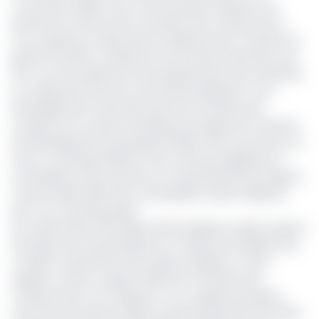
communes (360) et les communautés urbaines (14)
prennent le chemin de la Chambre des comptes de la
Cour suprême où elles devront déposer leurs comptes de
gestion de 2019. La rédaction de ces états financiers s’est
fait sous l’encadrement des représentants des ministères
en charge des Finances, de la Décentralisation et du
Développement local ainsi que de la Chambre des
comptes et le soutien technique du Programme national
de développement participatif (PNDP). 150 communes ont
suivi un coaching afférent à leur clôture budgétaire et
comptable du 19 au 29 août sur l’ensemble des dix régions.
Courant juillet 2020, 224 municipalités avaient déjà pris
part à ce coaching inédit.
Les collectivités territoriales décentralisées avaient jusqu’ici
fait figure de mauvais élèves en matière de reddition des
comptes. Seules 10% d’entre elles se pliaient à cette
exigence, selon le rapport 2016 de la Chambre des
comptes de la Cour suprême. L’on y apprend qu’après
avoir franchi la barre de 88 comptes présentés entre 2014