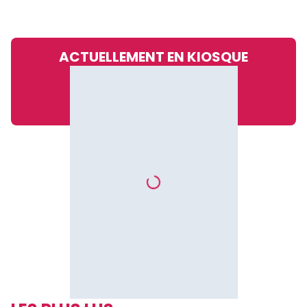
pour contrôler les comptes publics »
ACTUELLEMENT EN KIOSQUE
Fany Ngoupe, assistante de vérification à la Chambre des
comptes de la Cour suprême
La loi a prévu des sanctions pour ceux qui ne produisent
pas leurs comptes de gestion à temps et pour ceux qui ne
le font pas du tout. Pour le premier groupe, il y a des