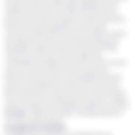
et 2015, le nombre de collectivités engagées dans cet
impératif avait chuté à 41 en 2016. Une courbe que le
gouvernement tente de redresser. En 2019, une première
session de coaching organisée en faveur de 150
communes avaient permis de porter à 46,26% le nombre
de collectivités conformes aux principes étatiques de
redevabilité. L’objectif poursuivi cette année est 100%.
«Quand une commune a reçu de l’argent des
contribuables, des bailleurs de fonds et de l’Etat, le rôle du
receveur c’est de recenser toutes ces entrées et
démontrer qu’il les as dans sa comptabilité. Maintenant
quand il y a des dépenses, chaque acte doit avoir des
pièces justificatives. Le rôle du receveur est de présenter
tout ce qu’il a pris en charge durant une année », souligne
Sylvestre Chegue, chef comptable du PNDP pour le Littoral.
Lire aussi
:
Juridiction financière : Yab Abdou présent la
cour des Comptes absente
Incompétence et boulimie