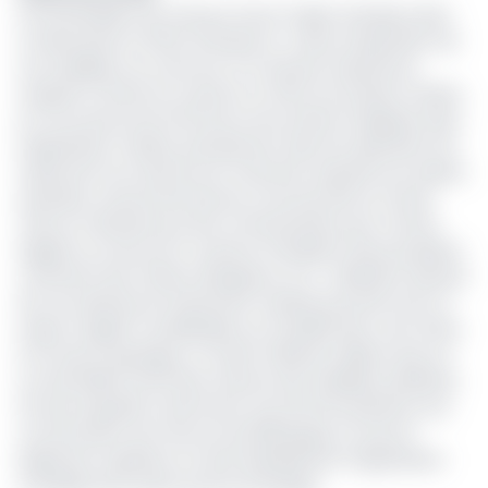
Les échantillons de cheveux feront l’objet d’analyse dans
un laboratoire à l’effet d’évaluer le niveau d’exposition de
ces orpailleurs au mercure, et à d’autres substances
toxiques à l’instar du cyanure. En effet, les artisans miniers,
en l’occurrence les femmes et les enfants impliqués dans
l’exploitation minière, précisément dans les opérations de
traitement du minerai sont fortement exposés aux risques
sanitaires, environnementaux et de sécurité au travail.
Cela se manifeste par des contaminations par contact
régulier au mercure et cyanure, l’inhalation des poussières
contenant des métaux dangereux, etc. L’utilisation abusive
de ces substances hautement toxiques pourrait avoir un
impact négatif considérable sur la qualité des cours d'eau
et la faune aquatique. Le Foder révèle par ailleurs que sur
un échantillon de 50 des cheveux des orpailleurs prélevés,
2% des enquêtés notamment une femme présente une
concentration de mercure de 108,32μg/g. Ce qui est
largement supérieur au seuil tolérable par l’Organisation
mondiale de la santé, qui est de 10μg/g.