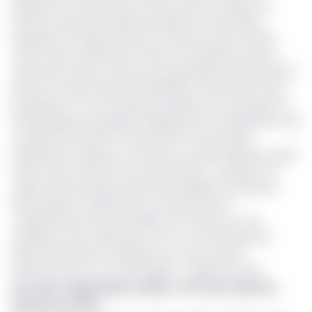
d’alerteur en menant des actions visant à révéler aux
artisans miniers les risques sanitaires et sécuritaires
auxquels ils s’exposent dans le cadre de cette activité.
Cette Ong a entrepris de mener une opération dans le
cadre de la mise en œuvre du Projet Mines Environnement
Santé et Société, phase II (ProMESS2), financé par l’Union
Européenne, en vue d’évaluer l’ampleur de ces risques, et
de développer des guides utilisables pour l’amélioration des
conditions de santé et de sécurité au travail dans
l’exploitation minière au Cameroun. Ladite opération ayant
eu lieu entre le 28 mai et le 5 juin 2022, a consisté en la
collecte des données auprès des orpailleurs de Batouri,
Ketté, Ngoura et Bétaré-Oya, notamment les
« prélèvements des échantillons de cheveux sur les
orpailleurs et les collecteurs d’or en vue d’évaluer leur
risque sanitaire lié à l’utilisation du mercure pour
l’extraction de l’or ont été réalisés », indique le Foder.
Lire aussi :
Exploitation minière : 157 morts dans les
mines d’or à l’Est