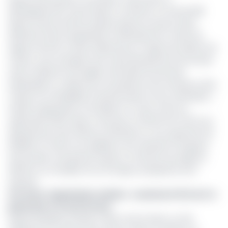
développement rural (Foder) a recensé un total de 185
décès et plus de 133 accidents graves survenus dans
différents sites d’exploitation artisanale de l’or dans les
régions de l’Est et dans l’Adamaoua. Il s’agit d’accidents de
travail, « pour la plupart dus à des éboulements de terrain
suite à l’absence de règles minimales de sécurité
individuelle ou collective et la présence de nombreux sites
miniers non réhabilités (transformées en lacs artificiels) »,
révèle l’organisation à EcoMatin. En outre, entre en
septembre 2021, Foder a recensé un effectif de 703 trous
abandonnés, dont 139 lacs artificiels sur une superficie de
93,66ha. En effet, les orpailleurs sont exposés à longueur
de journées à de graves risques, et très peu de rapports
alertent sur l’ampleur de ces risques auxquels ils sont
exposés.
Lire aussi :
Exploitation minière : seulement 10% de l’or
passe par le circuit formel
Depuis quelques années, Foder s’inscrit dans un rôle