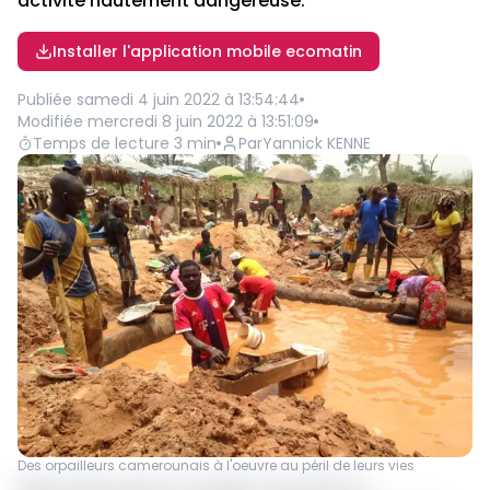
activité hautement dangereuse.
Installer l'application mobile ecomatin
Publiée
samedi 4 juin 2022 à 13:54:44
Modifiée
mercredi 8 juin 2022 à 13:51:09
Temps de lecture
3
min
Par
Yannick KENNE
Des orpailleurs camerounais à l'oeuvre au péril de leurs vies
Depuis 2014 jusqu’en mai 2022, l’Ong Forêts et