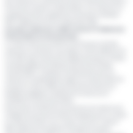
des créances en souffrance entrave l'activité de soutien à
l'économie à travers le crédit intérieur. Ces créances ont
progressé de 12,1% en glissement annuel pour atteindre
300,7 milliards de FCFA au 31 décembre 2022.
Lire aussi : Cameroun :
la SRC recouvre 17 milliards de
Fcfa en 2023, un record en 5 ans
Le Tchad a ainsi accumulé 15,7% de l'encours total des
créances en souffrance, qui s'élève à 1 917,9 milliards FCFA
à fin 2022, selon la Revue de stabilité financière en Afrique
centrale publiée par la Banque des États de l'Afrique
centrale (BEAC). La Banque centrale précise que ces
créances ont quadruplé par rapport au niveau atteint dix
ans plus tôt. Ainsi, la SNRC permettrait de renforcer la
discipline budgétaire, d'optimiser les ressources et
d'améliorer le climat des affaires.
Notons que la Société de recouvrement de créances est
chargée de recouvrer les dettes impayées pour le compte
du créancier (l’Etat). Pour un pays comme le Tchad, la
SNRC aiderait les entreprises à récupérer les dettes