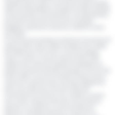
impayées de leurs clients, à recouvrer les impôts impayés,
aider les entités publiques à récupérer les dettes impayées
à l’instar des prêts ou les subventions. Une telle démarche
permettrait notamment de renforcer la discipline
budgétaire, optimiser les ressources, améliorer le climat
des affaires.
Au Cameroun par exemple, la Société de recouvrement de
créances (SRC) créée en 1989, revendique avoir mobilisé
300 milliards de Fcfa en 35 ans. La structure publique
s’était vu confier un stock de créances estimé à 950
milliards FCFA, à l’issue des opérations de liquidation de
plusieurs institutions financières historiques comme la SCB,
la BCD, la BIAO ou encore la Cambank. Précisions que les
créances en souffrance dans une banque désignent les
prêts ou les crédits qui ne sont pas remboursés
conformément aux termes et aux conditions convenus
avec le client. Cela peut inclure des cas de retards de
paiement, non-paiement ou encore de défaut de
paiement. Lorsqu’elles présentent un risque de non-