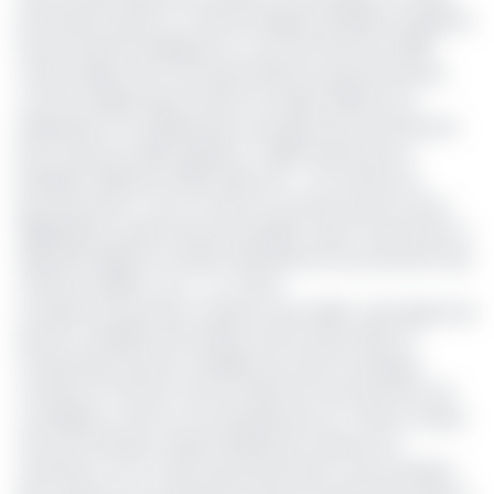
profonde du pays, le Tchad envisage d'améliorer la gestion
de ses finances publiques au cours de l'exercice 2026.
Cette initiative est l'une des priorités du gouvernement,
comme indiqué dans la lettre circulaire relative à la
préparation et à l'élaboration du projet de loi de finances
pour l'exercice 2026, signée le 7 juillet dernier par le
président Mahamat Idriss Deby Itno. « Les actions du
gouvernement, tous en faveur du secteur privé et de la
digitalisation quand cela est possible, visent notamment à
opérationnaliser la société nationale de recouvrement des
créances (SNRC), etc.», a-t-il écrit.
Le projet de loi portant création d'une SNRC a été approuvé
par les conseillers de la Nation le 18 octobre 2024 et
n'attend plus que les modalités de mise en pratique.
L'entrée en fonction d'une Société de recouvrement est
considérée comme une nécessité pour le Tchad, compte
tenu de l'évolution exponentielle des créances en
souffrance. À en croire le gouvernement, l'accumulation