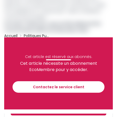
paiement, ces créances sont dites ‘’douteuses’’ et elles
sont qualifiées de ‘’compromises’’ celles considérées
comme irrécouvrables.
Lire aussi :
Cameroun : plus de 300 milliards FCFA
recouvrés par la SRC au 31 décembre 2024
Accueil
Politiques Publiques
SRC
BEAC
Cemac
Société De Recouvrement De Créances
Archive
Cet article est réservé aux abonnés.
Partager
Cet article nécessite un abonnement
EcoMembre pour y accéder.
Recevez notre briefing économique et
financier tous les jours avant 10 heures.
Contactez le service client
Sinscrire a la newsletter