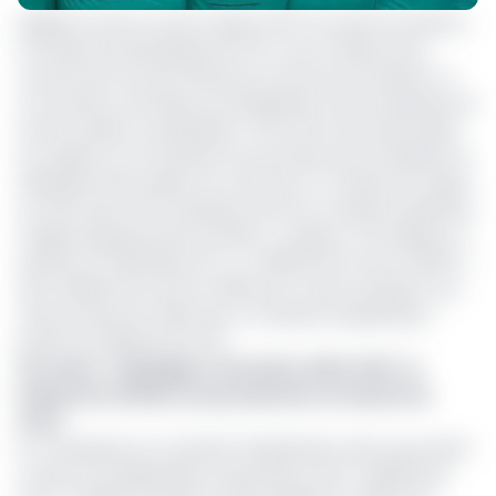
Malgré la mise en œuvre depuis 2017 d'un plan de relance,
la Société de développement du coton (Sodecoton)
connaît des fortunes diverses en termes de résultats. La
Commission technique de réhabilitation des entreprises du
secteur public et parapublic (CTR) vient de rendre public
son rapport sur la situation économique des entreprises et
établissements publics du Cameroun. La Sodecoton figure
en effet parmi les entreprises dont les comptes inquiètent,
malgré quelques points positifs. Le rapport CTR indique un
résultat net déficitaire de 4,7 milliards de FCFA en 2020 (+
3,04 milliards de FCFA en 2019) pour cette entreprise. Qui
clôture l'exercice 2020 avec un résultat d'exploitation
positif 2,9 milliards de FCFA.
Lire aussi
:
Campagne cotonnière 2020-2021 : la
Sodecoton affiche une production en hausse de
14,3%
En conséquence, le résultat d’exploitation, bien que positif,
connait une dégradation importante de 8,7 milliards de