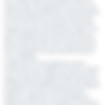
FCFA (74,88 %). Passant de 11,6 milliards en 2019 à 2,9
milliards en 2020. Cette dégradation tire ses sources des
mauvais résultats de la Sodecoton en termes de recettes
du fait de la pandémie de Covid-19 et de la baisse des
cours du coton. Sous la même période, cette société a
enregistré une lourde perte estimée par le rapport CTR à
environ 29 milliards de FCFA, émanant des invendus de
2020 au 31 décembre 2020, au plus fort des mesures de
restrictions des exportations sur le marché international.
Perte correspondant à un volume de 30.975 tonnes de
coton immobilisées.
Le rapport de la CTR ressort également une perte
financière sèche de 4,7 milliards de FCFA due au Covid-19,
et une chute du chiffre d'affaires de la Sodecoton (154,6
milliards en 2019 à 125,4 milliards en 2020). L'équivalent de
29,2 milliards de FCFA (18,9%). Plusieurs facteurs expliquent
la régression constatée du chiffre d'affaires de la
Sodecoton. Le rapport de la CTR cite principalement
l'augmentation des dettes contractées par l'entreprise et