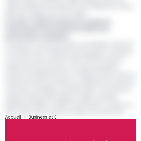
chiffre d’affaires de la Sodecoton (14,1 milliards de FCFA en
2019 à 13,5 milliards de FCFA en 2020).
Lire aussi :
Le bilan à mi-parcours du plan de
redressement de la Sodecoton affiche des
performances reluisantes
La Sodecoton entrevoit pourtant une embellie à terme de
ses résultats avec l'affaissement de plusieurs contraintes.
Le stock de coton invendu en 2020 (30.975 tonnes) a
finalement été écoulé, pour une valeur équivalente
d'environ 29 milliards de FCFA. L'entreprise renforce ainsi sa
trésorerie de l'exercice 2021 par complément de vente des
stocks de la campagne cotonnière 2020. Concernant les
capitaux propres de l'entreprise, malgré une baisse
significative (68,5% en 2020), ils demeurent au-dessus du
seuil fixé par l’Acte uniforme Ohada sur les droits des
Accueil
Business et Entreprises
sociétés commerciales et du groupement d'intérêt
Sodecoton
Archive
économique (50%). La Sodecoton devra par ailleurs se
déployer à collecter plus de 80 milliards de FCFA de retards
Partager