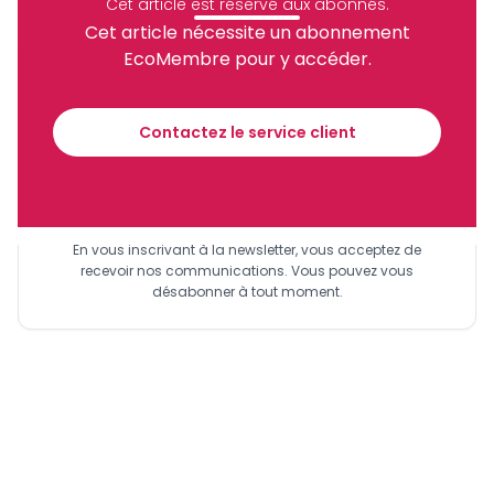
Cet article est réservé aux abonnés.
d'encaissement de divers partenaires et clients. Ce, afin
Cet article nécessite un abonnement
d'améliorer ses ratios de solvabilité (2,33 en 2020) et de
EcoMembre pour y accéder.
liquidité générale situés à 1,2% (risques élevés). Créée en
Recevez notre briefing économique et
1974, la Sodecoton est détenue à hauteur de 59% par l'Etat
financier tous les jours avant 10 heures.
du Cameroun, 30% par Geocoton, et 11% par la Smic.
Contactez le service client
Sinscrire a la newsletter
En vous inscrivant à la newsletter, vous acceptez de
recevoir nos communications. Vous pouvez vous
désabonner à tout moment.