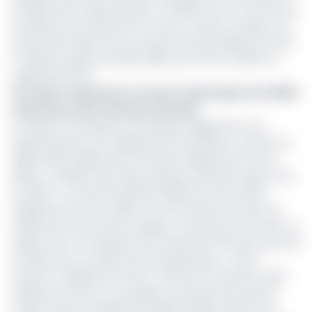
la baisse de la valeur ajoutée (-30,36%). Sur le court terme,
les dettes de la Sodecoton se sont en effet creusées. Sur
le plan fiscal, elles sont en hausse de 408 millions de FCFA
(+44,8%), passant de 892 millions de FCFA en 2019 à 1,3
milliards de FCFA.
Lire aussi :
Sodecoton et Coton Tchad exportent 9000
tonnes de coton via le port de Krib
i
Les dettes fournisseurs connaissent également une
augmentation de 6 milliards de FCFA (25,2%), se fixant en
2020 à 29,6 milliards de FCFA (23,6 milliards de FCFA en
2019). Le tableau des dettes diverses affichent quant à lui,
fin 2020, un montant de 80,1 milliards de FCFA (78,9
milliards de FCFA en 2019). Soit une hausse de 1,64% (1,2
milliard de FCFA). Dans le registre «créances sur les tiers», le
rapport de la CTR dévoile une hausse de 170% des avoirs de
la Sodecoton à l'endroit de ses partenaires : Cicam
(environ 1 milliards de FCFA), ou l'État du Cameroun (10,2
milliards de FCFA). Les charges du personnel se situent,
toujours selon les détails du rapport publié, à 60,5 % du