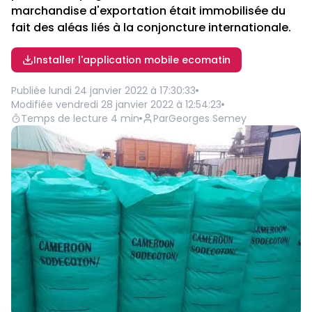
marchandise d'exportation était immobilisée du
fait des aléas liés à la conjoncture internationale.
Installer l'application mobile ecomatin
Publiée
lundi 24 janvier 2022 à 17:30:33
Modifiée
vendredi 28 janvier 2022 à 12:54:23
Temps de lecture
4
min
Par
Georges Semey