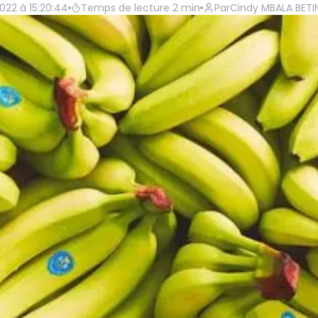
022 à 15:20:44
Temps de lecture
2
min
Par
Cindy MBALA BETI