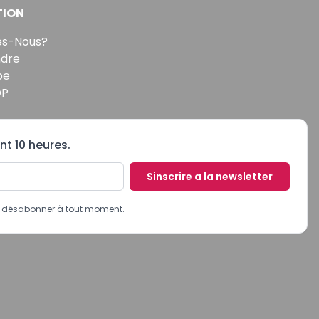
TION
s-Nous?
ndre
pe
DP
nt 10 heures.
Sinscrire a la newsletter
us désabonner à tout moment.