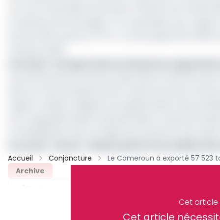
Sur tout l’ensemble du premier trimestre de l’année 2
en direction de l’étranger. En comparaison par rapport
est de 2 621 tonnes (4,77%). L’on est passé de 54 902 
trimestre 2022.
Lire aussi :
Les exportations de banane augmentent
Ces bonnes performances observées au sein de cette c
dans son test prévisionnel de conjoncture de la Cemac
rapport la Beac indiquait une augmentation des activités
CDC, lesquelles étaient abandonnées à cause de l’inséc
la réhabilitation des ouvrages de production pourraient 
Lire aussi :
Cemac : la Beac prévoit une amélioration
Accueil
Conjoncture
Archive
Partager
Cet articl
Cet article néces