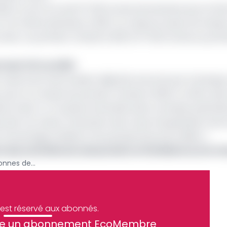
022 ce sont au total 57 523 tonnes de bananes qui ont é
 à la même période en 2021, l’on observe aussi une hausse
tonnes au premier trimestre 2021 à 57 523 tonnes au prem
 de 5,72% en 2021
ulture de rente avaient déjà été annoncé par la banque
 pour le compte du premier trimestre 2022. En effet, dan
 en lien à « la reprise d’activités dans certaines plantati
urité. De même, l’extension des zones d’exploitation de 
d’avantage améliorer les perspectives de la filière ».
 des activités de restauration et hôtellerie au 1er tr
Le Cameroun a exporté 57 523 tonnes de banane dessert au premier trimestre 2022
e est réservé aux abonnés.
site un abonnement EcoMembre