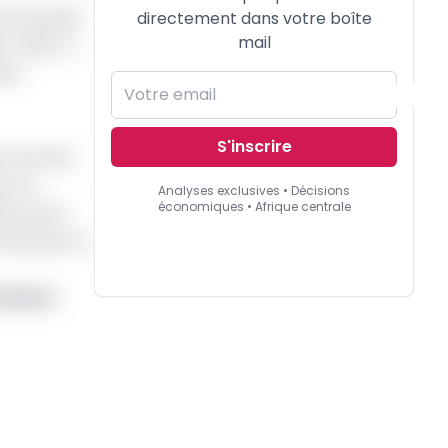
té envoyées
directement dans votre boîte
mail
. Celle-ci
ier
S'inscrire
 centrale
s son
Analyses exclusives • Décisions
économiques • Afrique centrale
ons de la
la banane et
imestre