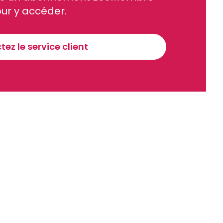
ue et financier tous les jours avant 10 heures.
ur y accéder.
Sinscrire a la newsletter
ez le service client
recevoir nos communications. Vous pouvez vous désabonner à tout moment