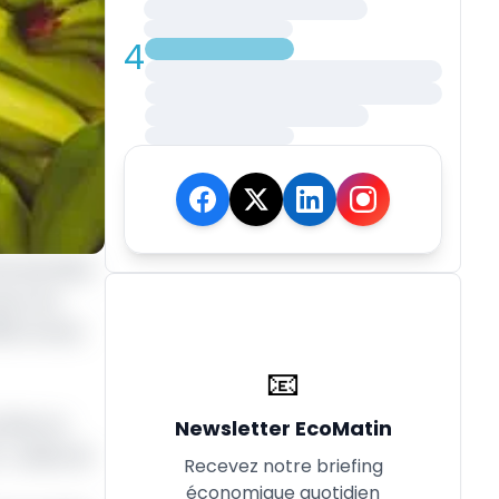
4
les données
our les
982 tonnes
📧
rtées au
Newsletter EcoMatin
; celles de
Recevez notre briefing
économique quotidien