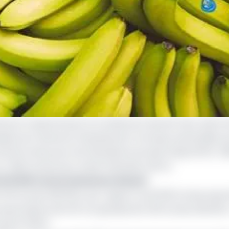
meroun a exporté pour le compte du mois de mars, selon 
anière du Cameroun (Assobacam). De façon particulière p
19 240 tonnes pour les Plantations du Haut Penja (PHP), 1 
 382 tonnes pour la Boh Plantation (B PL).
té 16 525 tonnes de banane dessert
6 079 tonnes (36,78%), par rapport au 16 525 tonnes expo
s exportations de PHP ont grimpé de 5 031 tonnes (35,40%) 
nes (17,91%).