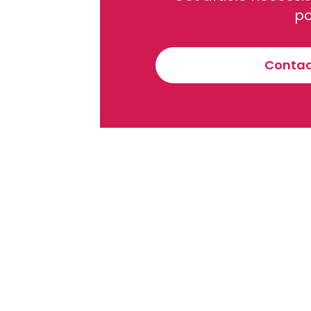
Recevez notre briefing économiq
po
Contact
En vous inscrivant à la newsletter, vous acceptez de 