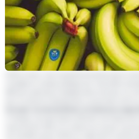
22 604 tonnes. C’est la quantité de banane que le Ca
compilées et rendues publiques par l’Association ban
différents opérateurs impliqués dans le secteur l’on a 
pour la Cameroon development coorporation (CDC) et 1
Lire aussi :
Au mois de février, le Cameroun a expor
A l’analyse, ces exportations affichent une hausse de 
mois de février 2022. Si l’on observe au cas par cas, le
CDC de 838 tonnes (73,25%) et celles de B PL de 210 ton