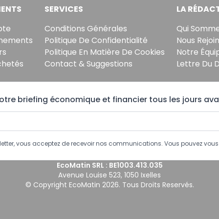
ENTS
SERVICES
LA RÉDAC
pte
Conditions Générales
Qui Somme
nements
Politique De Confidentialité
Nous Rejoi
rs
Politique En Matière De Cookies
Notre Équi
chetés
Contact & Suggestions
Lettre Du 
tre briefing économique et financier tous les jours ava
sletter, vous acceptez de recevoir nos communications. Vous pouvez vo
EcoMatin SRL : BE1003.413.035
Avenue Louise 523, 1050 Ixelles
© Copyright EcoMatin 2026. Tous Droits Reservés.