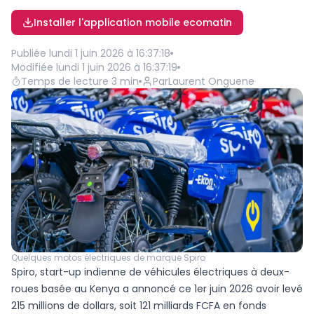
Installer l'application mobile ecomatin
Publiée
lundi 1 juin 2026 à 16:37:18
Modifiée
lundi 1 juin 2026 à 16:37:19
Temps de lecture
3
min
Par
Laurent Onguene
Quelques motos électriques de marque Spiro
Spiro, start-up indienne de véhicules électriques à deux-
roues basée au Kenya a annoncé ce 1er juin 2026 avoir levé
215 millions de dollars, soit 121 milliards FCFA en fonds