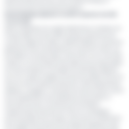
après les décès de Victor Fotso, d’André Sohaing, ou
encore de Jean Samuel Noutchogouin.
Ikeola Adebayo Ajewole: le maître à penser de UCB
s’en est allé
Après la disparition de Joseph Kadji Defosso, Fondateur du
Groupe Kadji, le 23 août 2018, le groupe industriel est de
nouveau frappé de malheur. Ajewole Adebayo, le Directeur
général de l'Union de Brasseries du Cameroun (UCB), une
des filiales du Groupe Kadji, a rendu l'âme ce 1er mars 2021.
D'après un communiqué rendu public par les responsables
de cette entreprise, le manager de nationalité nigériane
est mort à Lagos au Nigeria, de suite de maladie. Arrivé à la
tête de cette entreprise brassicole en 2010, Ajewole Ikeola
Adebayo a engagé un vaste plan de restructuration autour
de la réorganisation de la distribution des produits, la
rénovation du parc de véhicules de l'entreprise,
l'augmentation des points de vente, les campagnes
promotionnelles de la marque, mais surtout l'amélioration
de la qualité des produits de l'entreprise (Kadji beer, King,