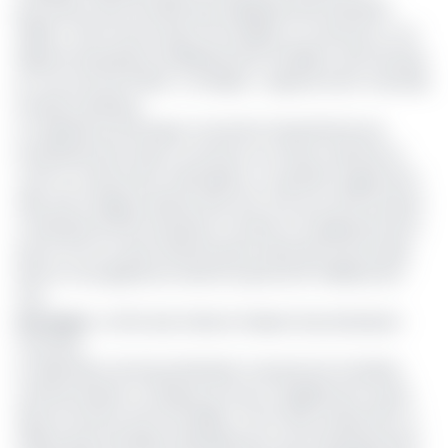
promoteur de la Société des établissements Monkam
(SEM), a fait fortune dans l’immobilier au Cameroun, où il
dispose de plusieurs établissements hôteliers, dont les plus
en vue sont les hôtels « La Falaise », répartis entre Yaoundé,
Douala et Bafang.
La capitale économique concentre l’essentiel de ses
investissements dans ce secteur au niveau national, et
c’est ici, notamment à Bonapriso, un quartier huppé de la
ville, qu’il a érigé le dernier des trois. Une tour de 16 niveaux
composée de 125 chambres, 12 suites et 12 appartements,
qui en font l’un des hôtels les plus importants de Douala,
dont le coût global est estimé à près de 10 milliards de F
CFA.
Lire aussi
:
Le PDG des hôtels la Falaise Pascal Monkam
n’est plus
La réputation de Pascal Monkam traverse les frontières
camerounaises. En Afrique du Sud, il a également investi
dans le secteur de l’immobilier. A la fin des années 90, il a
ciblé le pays de Nelson Mandela pour ses investissements,