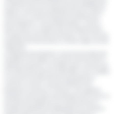
au détriment de la Côte d’ivoire qu’il avait préalablement
inspecté. Le promoteur de SEM penchera pour la ville de
Pretoria où il a consenti d’importants investissements,
parmi lesquels les « tours jumelles Monkam », de dix et
quinze niveaux, et comptent parmi les bâtisses les plus
truculentes de cette ville sud-africaine. Là-bas, il est aussi
propriétaire de Pretoria Hôtel, du Tamboti Lodge et du Park
Lodge Hôtel.
Le holding de Pascal Monkam n’a pas fait qu’exceller dans
l’hôtellerie et l’immobilier commercial, mais aussi dans la
distribution brassicole. C’est d’ailleurs dans ce secteur qu’il
s’est d’abord lancé dans les années 1950, et il est considéré
à ce jour par la Société Anonyme des Brasseries du
Cameroun, comme le « plus gros distributeur des
Brasseries du Cameroun, en volumes ». Des capitaines
d’industrie camerounaise, Pascal Monkam était encore l’un
des derniers de la lignée de ces mastodontes qui ont
émergé au lendemain de l’indépendance du Cameroun,