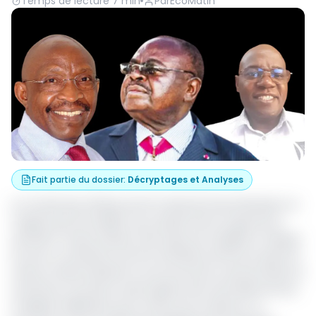
Temps de lecture
7
min
Par
EcoMatin
Fait partie du dossier
:
Décryptages et Analyses
Le monde des affaires porte le deuil de Pascal Monkam, le
magnat de l’immobilier, qui a passé l’arme à gauche le
samedi 27 février dernier, des suites de maladie en Afrique
du Sud. Le richissime homme d’affaires de 90 ans quitte la
scène et laisse derrière lui une économie camerounaise en
souffrance, qui devra aussi espérer des retombées de ses
multiples réalisations pour tenter de se relancer. Le