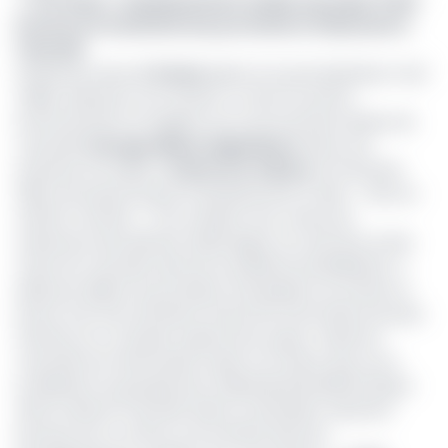
>> Lire aussi -
Assainissement urbain: pourquoi Tsimi
Evouna est insatisfait des prestations d’Hysacam à
Yaoundé
Seulement, plus de
8 mois
après, le nouvel opérateur n’est
visible nulle part sur le terrain. Le chef du service
environnement et hygiène à la communauté urbaine de
Yaoundé,
Georges Mahou Nguimbous
, dans une
interview accordée à
Cameroon tribune
, le 04 janvier
2019, annonçait de gros investissements à faire – sans en
chiffrer montant – et la création d’un centre de
traitement des déchets (décharge), du côté de la sortie
Ouest de Yaoundé, dans les encablures de Nkolbisson. Il
disait par ailleurs la procédure d’acquisition du terrain en
bonne voie. Nos tentatives d’avoir les informations les plus
fraîches sur ce dossier auprès de la super-mairie de
Yaoundé sont demeurées vaines. De même que sur la
localisation du groupement Urbbandna/Ambiafrica/Lipor
dans la ville de Yaoundé. Mais en attendant, Hysacam
poursuit, bon a mal an, ses activités dans les