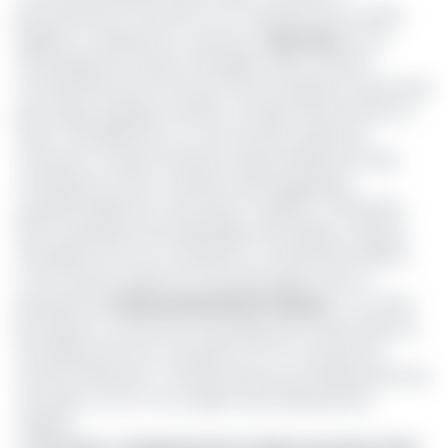
gouvernement à mettre fin au monopole de la société
Hygiène et salubrité du Cameroun (
Hysacam
) sur le
ramassage des ordures ménagères dans la ville de
Yaoundé découle du fait que cette entreprise ne parvenait
plus, depuis quelques années, à remplir efficacement sa
tâche. Officiellement, la communauté urbaine de
Yaoundé a invoqué l’extension exponentielle de la ville,
conséquence d’une croissance démographique
exceptionnellement forte dans la capitale. Le 25 janvier
2017, le président de la République avait signé un décret
officialisant la fin du monopole et, fin décembre 2018, la
communauté urbaine de Yaoundé signera avec le
groupement
Urbbandna/Ambiafrica/Lipor
, un contrat
pour gérer le marché de ramassage des ordures dans les
arrondissements de Yaoundé III, VI et VII. Les parts de
marché d’Hysacam, confinée dans les arrondissements de
Yaoundé I, II, IV et V, se voyaient ainsi sérieusement
rognées.