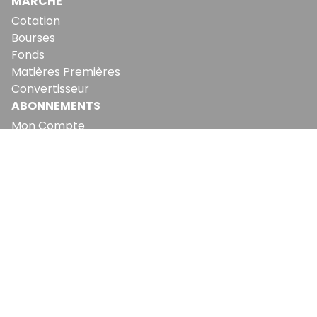
MARCHÉ
Cotation
Bourses
Fonds
Matières Premières
Convertisseur
ABONNEMENTS
Mon Compte
Mes Abonnements
Newsletters
Articles Achetés
SERVICES
Conditions Générales
Politique De Confidentialité
Politique En Matière De Cookies
Contact & Suggestions
LA RÉDACTION
Qui Sommes-Nous?