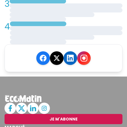
3
4
JE M'ABONNE