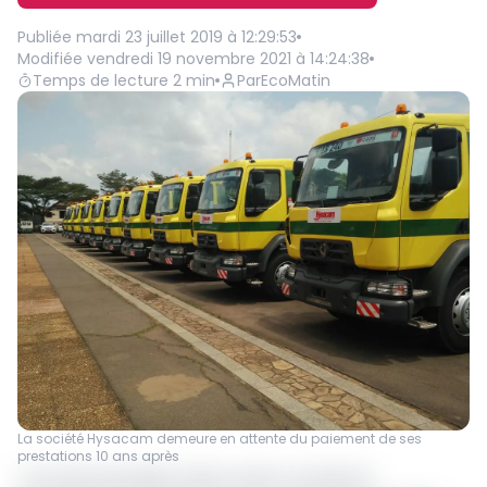
Publiée
mardi 23 juillet 2019 à 12:29:53
Modifiée
vendredi 19 novembre 2021 à 14:24:38
Temps de lecture
2
min
Par
EcoMatin
La société Hysacam demeure en attente du paiement de ses
prestations 10 ans après
L’une des principales raisons ayant contraint le