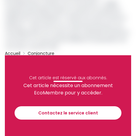
arrondissements confiés à son concurrents, «
malgré
quelques perturbations liées au contrat et au paiement
régulier de nos prestations
», souffle une source interne à
Hysacam.
« Nous avons eu un ordre de service pour ces
arrondissements-là. Il va de soi qu'en attendant l'arrivée du
concurrent on ne pouvait pas délaisser les populations de
ces zones
», poursuit-elle.
Accueil
Conjoncture
Hysacam
Archive
Partager
Cet article est réservé aux abonnés.
Cet article nécessite un abonnement
EcoMembre pour y accéder.
Recevez notre briefing économique et
financier tous les jours avant 10 heures.
Contactez le service client
Sinscrire a la newsletter