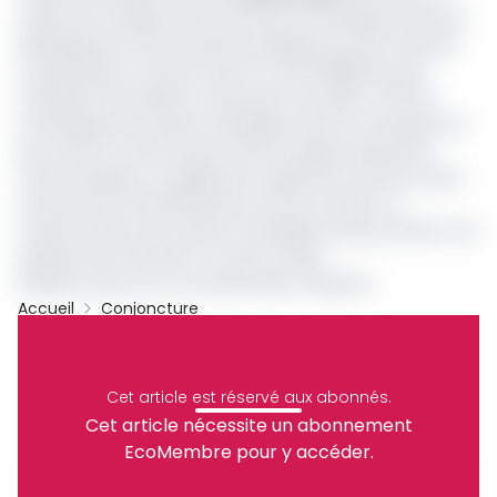
cahier des charges qui sera donné à l’entreprise prévoit le
balayage des rues, des places publiques et des marchés.
Le prestataire va devoir avoir au moins
70%
des gros
matériels nécessaires à l’exécution du projet. Outre le
ramassage des ordures ménagères dont le monopole est
peu à peu en train de filer entre les doigts d’Hysacam,
cette entreprise va également regretter le fait de ne pas
avoir pensé à la diversification de ses activités. La
transformation des ordures ménagères reste pourtant une
aubaine dont Hysacam n’a pas su saisir.
[related_posts_by_tax taxonomies="dossier"]
Accueil
Conjoncture
Hysacam
CUY
Urbbandna/Ambiafrica/Lipor
Archive
Cet article est réservé aux abonnés.
Partager
Cet article nécessite un abonnement
EcoMembre pour y accéder.
Recevez notre briefing économique et