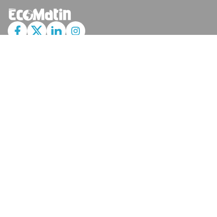
JE M'ABONNE
MARCHÉ
Cotation
Bourses
Fonds
Matières Premières
Convertisseur
ABONNEMENTS
Mon Compte
Mes Abonnements
Newsletters
Articles Achetés
SERVICES
Conditions Générales