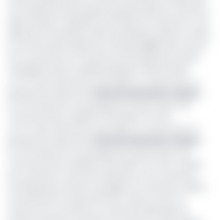
mis à l’épreuve dans plusieurs grandes villes du Cameroun.
Après Douala, la capitale économique du Cameroun, c’est
désormais Yaoundé qui vient de prendre la relève. En effet,
la Communauté urbaine de Yaoundé (
CUY
) vient d’ouvrir
à la concurrence, le marché du ramassage des ordures
ménagères dans la capitale politique camerounaise.
La CUY vient d’annoncer avoir signé un contrat avec un
groupement dénommé
Urbbandna/Ambiafrica/Lipor
,
en vue d’assurer le ramassage des ordures dans trois
communes de la capitale (Yaoundé III, VI et VII).
La CUY vient d’annoncer avoir signé un contrat avec un
groupement dénommé
Urbbandna/Ambiafrica/Lipor
,
en vue d’assurer le ramassage des ordures dans trois
communes de la capitale (Yaoundé III, VI et VII). L’arrivée
de ce premier concurrent d’Hysacam sur le marché du
ramassage des ordures ménagères au Cameroun obéit à
une instruction du gouvernement visant à ouvrir ce
marché à la concurrence, à cause des difficultés du