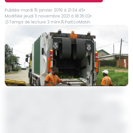
Publiée
mardi 15 janvier 2019 à 21:34:45
Modifiée
jeudi 11 novembre 2021 à 18:35:02
Temps de lecture
3
min
Par
EcoMatin
La solution des ordures qui jonchent les rues des grandes
villes du Cameroun viendrait peut être de là. La
concurrence annoncée dans le ramassage des ordures
ménagères au Cameroun devient de plus en plus rude. Et
Hygiène et Salubrité du Cameroun (
Hysacam
) voit son
avenir de plus en plus incertain. Le monopole dont jouissait
cette entreprise dans ce secteur d’activité est désormais