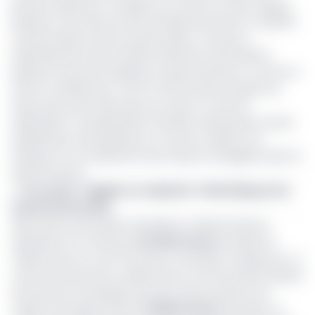
premier opérateur à remplir son contrat. En effet, depuis
plusieurs mois, des tas d’immondices jonchent la capitale
camerounaise et bien d’autres villes, à cause du
ralentissement des activités d’Hysacam qui réclame
plusieurs factures impayées au gouvernement. Comme si
cela ne suffisait pas, c’est la Communauté urbaine de
Garoua qui vient, elle aussi, de lancer un avis de
sollicitation à manifestation d'intérêt national pour la pré-
qualification d’entreprises en vue de la collecte, du
transport et du traitement des ordures ménagères dans la
ville de Garoua.
>> Lire aussi -
Hygiène et salubrité : HYSACAM perd le
marché de Douala
Selon des sources bien introduites, la ville de Garoua
représente un marché de
54 000 tonnes
d’ordures à
collecter par an, soit 175 tonnes à ramasser chaque jour. Le
contrat qui sera donc établi entre la Communauté urbaine
de Garoua et l’entreprise qui sera retenu prévoit une
collecte annuelle d’environ
53 910 tonnes
d’ordures. Le