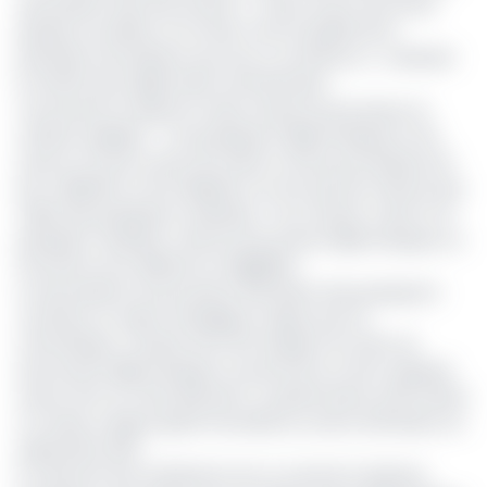
sécurisation des documents (…) Nous avons rencontré
plusieurs sociétés, et au final, c’est la qualité de la
prestation de Sedosec qui nous a convaincus », a déclaré
la cheffe de la diplomatie centrafricaine.
Concernant la reprise en deux temps du processus, la
ministre explique : « Les passeports diplomatiques et de
service ont pris un peu de retard, car leurs procédures de
pré-validation et de validation ne sont pas les mêmes que
celles des passeports ordinaires. Tout citoyen a droit à un
passeport ordinaire, mais les documents diplomatiques ou
de service sont délivrés sur éligibilité».
La sécurisation du processus d’émission des passeports
constitue un enjeu stratégique majeur pour la
Centrafrique, compte tenu de l’ampleur du trafic de
documents diplomatiques, souvent lié au crime organisé
autour de l’or et des diamants. Le phénomène avait atteint
un niveau critique après l’incendie du centre d’émission en
septembre 2021.
En toile de fond, l’attribution de ce marché à Sedosec,