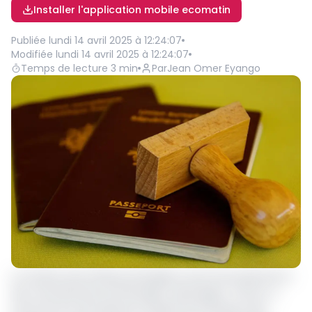
Installer l'application mobile ecomatin
Publiée
lundi 14 avril 2025 à 12:24:07
Modifiée
lundi 14 avril 2025 à 12:24:07
Temps de lecture
3
min
Par
Jean Omer Eyango
La ministre des Affaires étrangères, de la Francophonie et
des Centrafricains de l'Étranger, Sylvie Baïpo-Temon, a
annoncé le 9 avril dernier la reprise de l’émission des