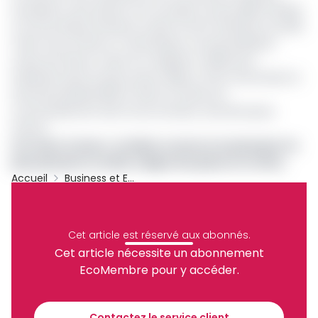
entreprise russe, illustre une nouvelle victoire diplomatique
et économique de Moscou dans la lutte d’influence qu’elle
mène face à Paris en Centrafrique. Les paramilitaires
russes de l’Africa Corps (ex-Wagner), solidement
implantés dans le pays, jouent déjà un rôle central dans la
sécurité présidentielle et dans la chaîne de
commandement des Forces armées centrafricaines
(FACA).
Lire aussi :
Cemac : le Gabon conserve le passeport le
plus puissant en 2025, malgré des places en moins
Accueil
Business et Entreprises
RCA
Passeports
Sedosec
Archive
Partager
Cet article est réservé aux abonnés.
Cet article nécessite un abonnement
EcoMembre pour y accéder.
Recevez notre briefing économique et
financier tous les jours avant 10 heures.
Contactez le service client