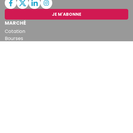
JE M'ABONNE
MARCHÉ
Cotation
Bourses
Fonds
Matières Premières
Convertisseur
ABONNEMENTS
Mon Compte
Mes Abonnements
Newsletters
Articles Achetés
SERVICES
Conditions Générales
Politique De Confidentialité
Politique En Matière De Cookies