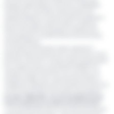
passeports diplomatiques et de service en République
centrafricaine. Cette étape marque la phase 2 de
l’opérationnalisation du nouveau système de délivrance
des titres de transport, après la relance, le 28 janvier
dernier, de l’émission des passeports ordinaires par le
nouvel opérateur, la Société émettrice des documents
sécurisés (Sedosec).
Les autorités centrafricaines avaient suspendu fin
décembre 2024 la production de ces documents, afin de
permettre à Africard Co. Limited, société française jusque-
là en charge du service mais déclarée défaillante, de
transférer sa base de données à son successeur, une
entreprise d’origine russe. Le gouvernement justifie ce
changement d’opérateur par la nécessité de s’arrimer aux
normes internationales de sécurisation des passeports.
Lire aussi :
Diplomatie : vers une exemption de visa
entre le Cameroun, la Tunisie et la Corée du Sud ?
« La loi internationale évolue, et avec elle, le processus de