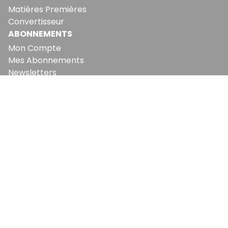
Matières Premières
Convertisseur
ABONNEMENTS
Mon Compte
Mes Abonnements
Newsletters
Articles Achetés
SERVICES
Conditions Générales
Politique De Confidentialité
Politique En Matière De Cookies
Contact & Suggestions
LA RÉDACTION
Qui Sommes-Nous?
Nous Rejoindre
Notre Équipe
Lettre Du DP