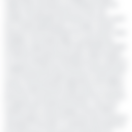
L’objectif étant de proposer aux entreprises locales qui
voudront faire dans la production du ciment, des
conditions standardisées de production de ciment à partir
de ce matériau géopolymère » at-il réagit. Le lauréat
remporte la somme de 500.000 FCFA. Il est suivi par Tashie
Evangeline, Yame Mouliom Bilkis et Youmbi Ivana qui
remportent respectivement 300. 000F, 150.000F et 50.000F.
Au-delà des récompenses pécuniaires, l’objectif derrière
ce concours d’éloquence scientifique qui vise à valoriser et
à vulgariser les travaux des chercheurs camerounais ayant
un fort potentiel économique d’une part et d’autre part à
susciter, chez les potentiels collaborateurs et/ou bailleurs
de fonds, le désir de financer lesdits travaux. Ce concours
permet donc de renforcer le partenariat entre chercheurs
et utilisateurs des résultats de recherche. « Nous avons
l’ambition d’être un pays émergent à l’horizon 2035 et
cette émergence ne peut être effective sans la recherche
scientifique et l’innovation. La valorisation des résultats de
la recherche est l’un des socle qui va permettre aux