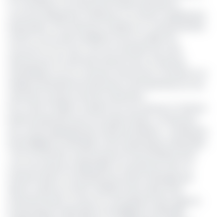
27 mai dernier, à la tenue de la finale nationale du
concours d’éloquence 3 Minutes to Convince organisé par
l'association The Cameroon Academy of Young Scientists
(CAYS). Sur les 400 candidats en lice au début du
concours il y’a 6 mois, c’est une trentaine qui a été
retenue pour le carré final. Devant le jury, ces jeunes
scientifiques ont eu 3 minutes chacun pour convaincre un
auditoire diversifié de l'importance, de la pertinence et du
caractère novateur de leurs recherches.
e
Pour cette 2
édition, la palme d’or est revenue à Tchimoe
Kemle Symphorien pour son projet intitulé :
«
Production
d'un ciment géopolymère à base de latérites : contribution
de l'intelligence artificielle et de la dynamique moléculaire.
« 67% du territoire camerounais est fait de latérite donc
c’est une ressource disponible et à portée de main. Sa
transformation ne nécessite pas autant d’énergie que
dans le cadre du ciment ordinaire. Nous faisons des
recherches dans ce sens en y introduisant deux aspects :
la dynamique moléculaire et l’intelligence artificielle.