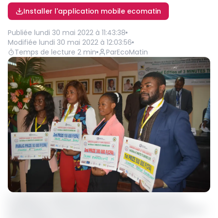
Installer l'application mobile ecomatin
Publiée
lundi 30 mai 2022 à 11:43:38
Modifiée
lundi 30 mai 2022 à 12:03:56
Temps de lecture
2
min
Par
EcoMatin
La salle de conférence du Ministère de la Recherche
scientifique et de l’innovation(Minresi) a servi de cadre, le