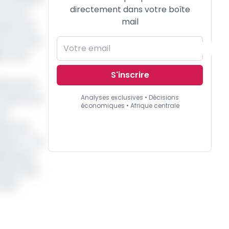
directement dans votre boîte
, on m’a
mail
 qui n’ont
Ça, ce n’est
e, c’est
S'inscrire
on lui, de
, toute mon
Analyses exclusives • Décisions
économiques • Afrique centrale
est
i ont la
meroun. « Ce
Même pour
autour des
ouler