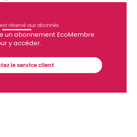
e est réservé aux abonnés.
site un abonnement EcoMembre
ue et financier tous les jours avant 10 heures.
ur y accéder.
Sinscrire a la newsletter
ez le service client
recevoir nos communications. Vous pouvez vous désabonner à tout moment