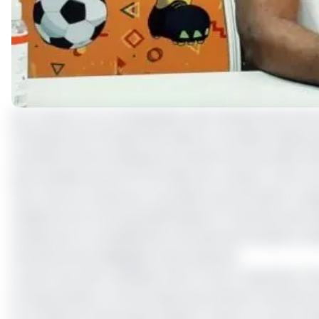
Les rumeurs sur la manipulation des résultats des tes
Championnat d’Afrique des Nations circulaient depuis 
vendredi, Florent Ibenge qui revenait d’une semaine d’iso
pas souhaité souscrire à la thèse du complot contre son
choc face au Cameroun, la position du technicien congol
médecins du COCAN qui déclaraient 13 membres de la dé
menée par la Confédération africaine de football a révé
membres de la délégation des Léopards.
A partir de cette révélation de la contre-expertise, F
en quarantaine, comme beaucoup d’autres membres de l
En conférence de presse d’après-match, il n’a pas mâc