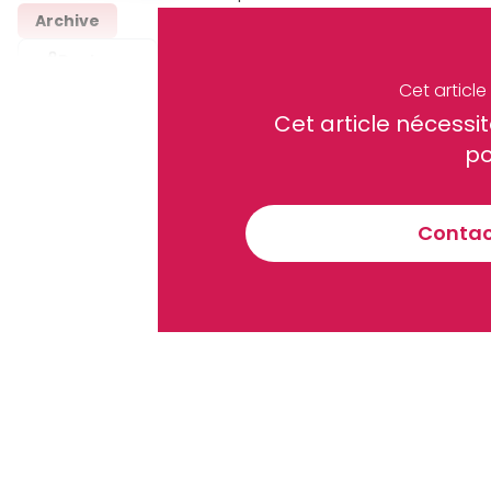
Archive
Partager
Cet articl
Cet article néces
Recevez notre briefing économiq
po
Contact
En vous inscrivant à la newsletter, vous acceptez de 