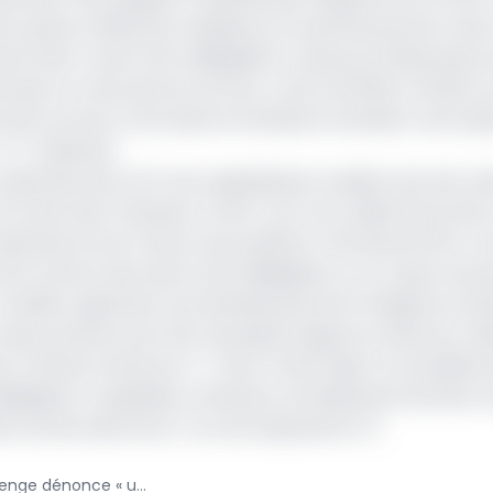
rs que je n’étais pas malade, je ne souffrais pas de Covid
s le seul. Toute notre délégation a subi ça, j’ai des joueurs
is que ce n’est pas bon du tout, c’est à la limite criminel. 
as normal, on est dans le football, le football, c’est la joi
 A-t-il déclaré.
pertise de la CAF, les organisateurs avaient pris soin, sel
nt sortis avec 13 joueurs Covid. Tout mon milieu de terrain
rtise, ils sont venus nous prélever à 23 heures 30 Et c’
nt sortis et de toute notre délégation, il n’y a que trois qu
-il révélé, regrettant une attitude qui ternit l’image du Ca
e mais ça donne une très mauvaise image du Cameroun. 
sts Covid du Cameroun ? » S’est-il interrogé. Ce scandale 
a délégation congolaise continuera certainement de faire c
e victoire des Lions A’ sur les Léopards (2-1).
Tests Covid : Florent Ibenge dénonce « une attitude à la limite criminelle » des médecins du COCAN