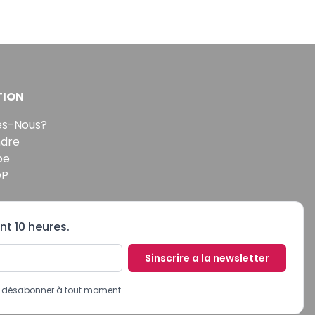
TION
s-Nous?
ndre
pe
DP
nt 10 heures.
Sinscrire a la newsletter
us désabonner à tout moment.