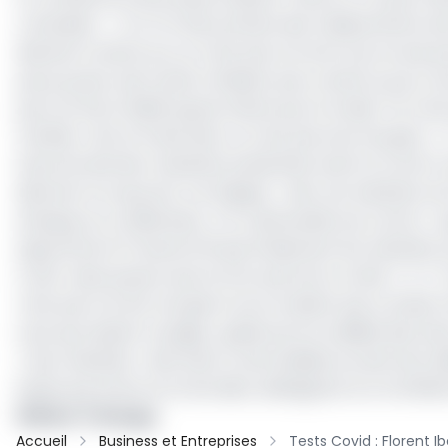
criminelle ». « On m’a fait prendre des médicaments alo
déclaré Covid et ça, ce n’est pas normal. Et je ne suis pa
pas pu jouer alors qu’ils n’étaient pas covid et ça, je cro
pas normal, il fallait quand même qu’on le dise. Ce n’est p
l’amitié, c’est la fraternité, ce n’est pas tuer les gens. »
Dans les derniers résultats présentés avant la contre-ex
décimer le noyau de son équipe. « Hier, les résultats so
attaque et un défenseur. On a demandé une contre- expe
aujourd’hui à 14 heures 30 que finalement les résultats so
Covid : deux joueurs qui ne sont pas là et un kiné. » A-t
n’est pas normal. Les gens ne se rendent pas compt
ceux qui veulent voyager, quelle sera la validité des te
« faux résultats » des tests Covid réalisés au sein de l
beaucoup d’encre et de salive, déteignant sur la brillant
Wiliam Tchango
Accueil
Business et Entreprises