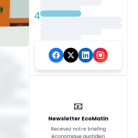
4
u
 tenue
r, n’avait
eille du
ésultats des
pertise
s sur les 52
📧
Newsletter EcoMatin
 au Cameroun
tuitement.
Recevez notre briefing
économique quotidien
à la limite