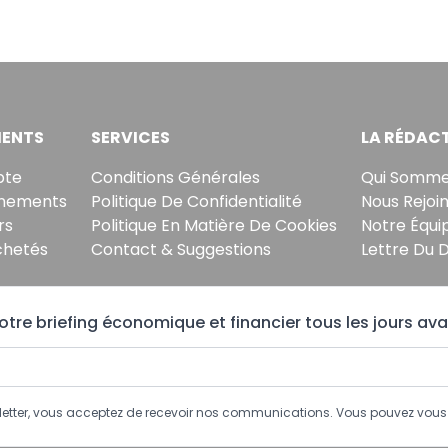
ENTS
SERVICES
LA RÉDAC
pte
Conditions Générales
Qui Somme
nements
Politique De Confidentialité
Nous Rejoi
rs
Politique En Matière De Cookies
Notre Équi
chetés
Contact & Suggestions
Lettre Du 
tre briefing économique et financier tous les jours ava
sletter, vous acceptez de recevoir nos communications. Vous pouvez vo