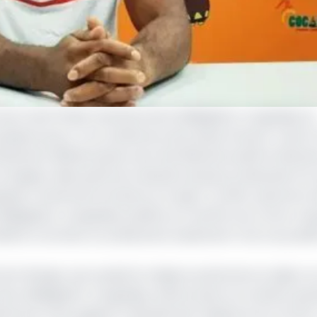
ts de Covid-19 des membres de la délégation congolaise a
plusieurs jours. A la conférence de presse d’avant-match
lement difficile après avoir été déclaré positif le 19 janvie
 équipe. Mais après les résultats douteux présentés à la v
ais a nettement évolué sur le sujet. En effet, après les r
légation congolaise positifs au Covid 19, une contre-ex
lé le contraire, en présentant seulement trois cas positif
lorent Ibenge qui a passé la majeure partie de son séjour
a délégation congolaise, estime qu’ils ont souffert gra
hé ses mots, jugeant l’attitude des médecins du COCAN « 