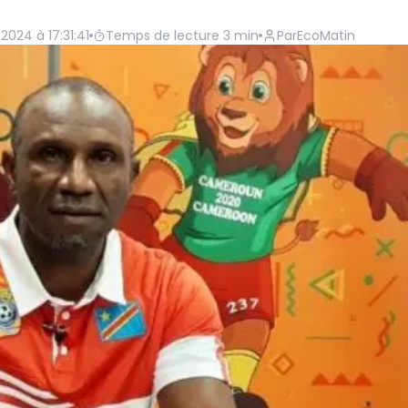
2024 à 17:31:41
Temps de lecture
3
min
Par
EcoMatin