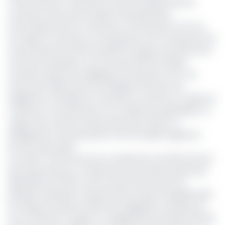
L'instrumentum contenant 6 sections définit ainsi les
nouveaux termes de la relation de partenariat
économique entre le Cameroun et le Royaume-Uni. Sur
son objet, le Cameroun et le Royaume-Uni conviennent de
«la poursuite des effets de l'APEI UE-Afrique centrale entre
eux sans interruption, une fois que l'APE UEi-Afrique
centrale cessera de s'appliquer au Royaume-Uni». Les
termes de l'objet de l'Accord alignent de facto les
obligations mutuelles du Cameroun et de l'UE, sur celles du
Cameroun et du Royaume-Uni. D'après les spécialistes, «il
s'agit d'une mesure conservatoire pour éviter un
dérèglement du partenariat et de nouvelles exigences
pour les deux pays».
La section 2 de l'Accord sur le traitement de l'APE entre les
deux pays prévoit un traitement par les deux parties des
dispositions de l'APE comme ayant effet entre eux
pendant la période comprise entre la date à laquelle l'APEI
UE-Afrique centrale cessera de s'appliquer au Royaume-
Uni et l'entrée en vigueur ou l'application provisoire de l'APE