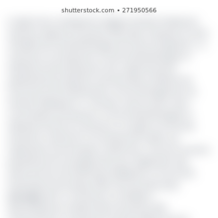
Il s'agit d'une conséquence logique du Brexit finalement
intervenu depuis le 1er janvier 2021, date marquant la sortie
officielle de la Grande Bretagne de l'Union Européenne. Le
Cameroun et le Royaume-Uni de Grande Bretagne et
d'Irlande du Nord (Royaume Uni), respectivement
représentés par Alamine Ousmane Mey, le Ministre de
l'Economie, de la Planification et de l'aménagement du
territoire (Minepat) et S.E Rowan James Laxton, Haut-
Commissaire du Royaume-uni de Grande Bretagne et
d'Irlande du Nord au Cameroun, ont signé un Protocole
d'entente consécutif à cet événement inédit, aux
implications économiques multiformes. L'Accord concerne
précisément les arrangements pour l'application des
effets de l'Accord intérimaire établissant un Accord de
Partenariat Economique (APE) entre les deux pays.
Lire aussi :
APE : le Cameroun va rétablir le
démantèlement tarifaire dès le 1er janvier 2021