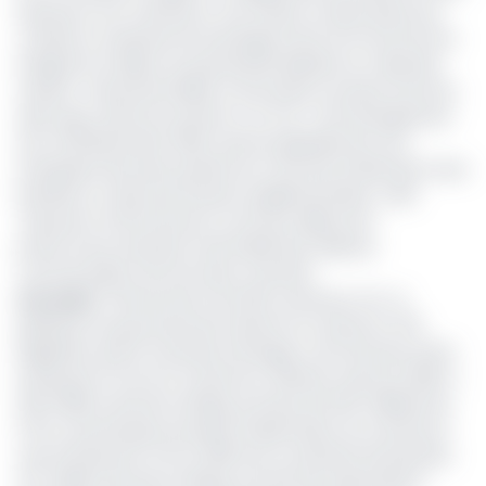
Royaume-Uni-Cameroun. Une clause conservatoire qui
consiste à maintenir les échanges entre la fin de l'Accord
intégral et le début du partenariat bilatéral. Au-delà des
clauses transactionnelles et de sûreté conclues entre les
deux pays, dans les sections 4, 5, 6 et 7 de l'Arrangement
de ce 28 décembre 2020 permet globalement aux
entreprises des deux parties de commercer librement sans
barrières ou droits de douane supplémentaires. L'APE
Royaume-Uni/Cameroun ouvre par ailleurs les
portes d'une extension éventuelle des relations
commerciales entre les deux marchés.
Lire aussi
:
Financement de l’APE Cameroun-UE : le
plaidoyer du gouvernement bientôt en examen à l’UE
Rappelons que le total des échanges commerciaux entre
le Royaume-Uni et le Cameroun s'élevait, exercice 2019, à
200 millions de livres sterling, soit plus de 145,1 milliards de
FCFA. Les principaux produits d'exportation du Cameroun
vers le Royaume-Uni en 2019 sont constitués de bananes
(27 millions de livres sterling, soit 12% des exportations