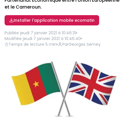
Partenariat Economique entre l'Union Européenne
et le Cameroun.
Installer l'application mobile ecomatin
Publiée
jeudi 7 janvier 2021 à 10:46:31
Modifiée
jeudi 7 janvier 2021 à 10:46:40
Temps de lecture
5
min
Par
Georges Semey