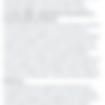
dynamiser la BVMAC et vise à encourager quatre
entreprises éligibles à franchir le pas de la cotation.
Lire aussi :
CEMAC : la BAD finance l’introduction en
bourse de quatre entreprises
L’aide devait permettre de couvrir les principaux coûts liés
à une introduction en bourse : les frais de visa de la
Commission de surveillance du marché financier d’Afrique
centrale (COSUMAF), la commission d’introduction de la
BVMAC, ainsi que les honoraires du conseil juridique et du
commissaire aux comptes. Une initiative présentée
comme un levier d’inclusion financière et de transparence,
dans une région où la bancarisation et la profondeur des
marchés de capitaux restent faibles. Pourtant, malgré ces
incitations, le secteur privé a montré peu d’enthousiasme.
Réticences
Ce désintérêt illustre les résistances persistantes des
entreprises de la zone CEMAC face à la Bourse régionale,
malgré les campagnes de sensibilisation et les promesses
de retombées économiques. Plusieurs États, avaient