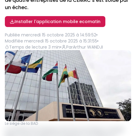
de quatre entreprises de la CEMAC s’est soldé par
un échec.
Installer l'application mobile ecomatin
Publiée
mercredi 15 octobre 2025 à 14:59:52
Modifiée
mercredi 15 octobre 2025 à 15:31:55
Temps de lecture
3
min
Par
Arthur WANDJI
Le siège de la BAD
La tentative de la Banque des Etats de l’Afrique centrale