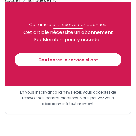
Accueil
Banques et Finance
BEAC
BAD
Cemac
Archive
Partager
Cet article est réservé aux abonnés.
Cet article nécessite un abonnement
EcoMembre pour y accéder.
Recevez notre briefing économique et
financier tous les jours avant 10 heures.
Contactez le service client
Sinscrire a la newsletter
En vous inscrivant à la newsletter, vous acceptez de
recevoir nos communications. Vous pouvez vous
désabonner à tout moment.