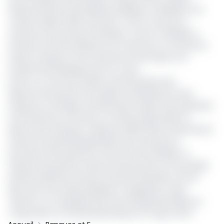
dressé des listes d’entreprises publiques candidates à la
cotation depuis 2023, sans plus. C’est le cas pour le
Cameroun qui avait par exemple, comme candidats à
l’entrée en bourse Aéroports du Cameroun, la Cameroon
Hotels Company, le Port Autonome de Douala, et la
Société de Développement du Coton.
En RCA, ce sont les Sociétés centrafricaines des
télécommunications (Socadel), de distribution d'eau
(Sodeca), et Énergie centrafricaine avaient été proposées
à l’introduction en bourse. En Guinée équatoriale, en
dehors de la banque à capitaux publics Banco Nacional de
Guinea Ecuatorial (Bange Bank), qui a bouclé son
processus d’introduction à la bourse de la BVMAC, la
Guinea Ecuatorial de Telecomunicaciones et la Sociedad
de Electricidad de Guinea Ecuatorial attendent encore.
Idem pour les entités publiques congolaises Congo
Telecom, La Congolaise des eaux, Énergie électrique du
Congo (E2C) et Centrale électrique du Congo (CEC).