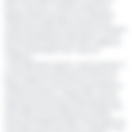
(BEAC) d’encourager les entreprises à s’introduire en
bourse a tourné court. L’institution monétaire sous-
régionale a déclaré infructueux l’avis à manifestation
d’intérêt lancé le 2 juillet 2025 pour sélectionner des
sociétés devant bénéficier d’un financement de la Banque
Africaine de Développement (BAD) destiné à couvrir les
frais d’introduction à la Bourse des valeurs mobilières de
l’Afrique centrale (BVMAC). Motif : trop peu de
candidatures.
« L’Avis à Manifestation d’Intérêt […] relatif à la sélection et
au financement des sociétés pouvant bénéficier de la
prise en charge des frais d'introduction en bourse, est
déclaré infructueux en raison d’un nombre insuffisant de
manifestations d’intérêt », a déclaré la BEAC. Une issue
décevante, alors que l’institut d’émission des Etats de la
CEMAC dispose d’une enveloppe de 223 780 dollars (près
de 143 millions de FCFA) provisionnée par la Banque
Africaine de Développement (BAD) à travers le guichet du
Fonds d’aide au secteur privé africain. Ce dispositif, censé