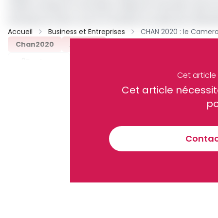
stade omnisports Ahmadou Ahidjo de Yaoundé. Quant au
samedi prochain contre la Guinée au stade de la Réunif
Accueil
Business et Entreprises
Chan2020
Archive
Partager
Cet articl
Cet article néces
Recevez notre briefing économiq
po
Contact
En vous inscrivant à la newsletter, vous acceptez de 