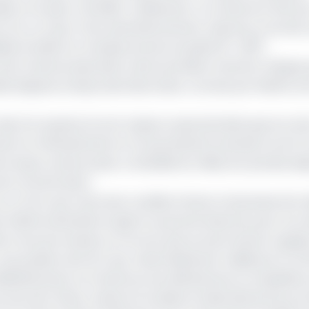
, et la peur s’installe, fatalement. Le Cameroun finit 
ive. Sur un coup-franc joué directement, Haschou commet
e
lise le ballon et marque du bout du pied (0-1, 28
).
e les Camerounais dans cette première manche. Puisque
lle séquence de jeu des Marocains, conclue par Rahimi, se
is à la reprise, ils sont toujours aussi dominés que lors de
ent et offensivement et ne parviendront jamais à sortir l
 du jeu camerounais. La bataille du milieu est perdue dep
de concentration.
 Sur un hors-jeu marocain, Aurélien Etame s’empresse de r
it. Rahimi attentiste surgit et surprend Haschou pour son
s à tous les niveaux, et ne sont pas au bout de leur supplice
 position de hors-jeu, mais finalement validé par la VA
t définitivement, le Cameroun est éliminé de sa compétitio
ions de l’Atlas croiseront le Mali en finale dimanche pro