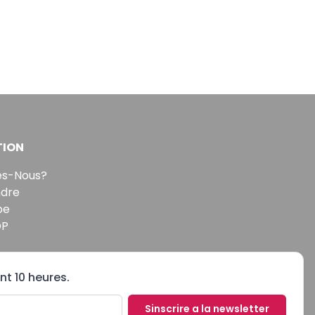
TION
s-Nous?
ndre
pe
DP
nt 10 heures.
Sinscrire a la newsletter