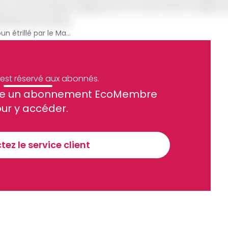
x Camerounais, ils disputeront le match de la troisième
ication de Douala.
CHAN 2020 : le Cameroun étrillé par le Maroc est éliminé !
e est réservé aux abonnés.
site un abonnement EcoMembre
ue et financier tous les jours avant 10 heures.
ur y accéder.
Sinscrire a la newsletter
ez le service client
recevoir nos communications. Vous pouvez vous désabonner à tout moment