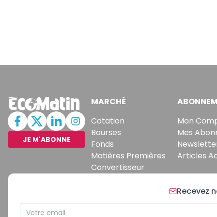
MARCHÉ
ABONNEM
Cotation
Mon Com
Bourses
Mes Abon
JE M'ABONNE
Fonds
Newslette
Matières Premières
Articles A
Convertisseur
Recevez no