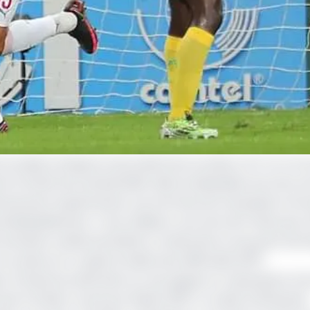
1 au stade omnisports de Limbé face au Maroc (0-4), à l’o
s (CHAN) de football 2020. Méconnaissables, les Lions so
fficacement expérimenté. Les hommes de Lhoussaine Amm
ndividuellement. C’est d’ailleurs ces Lions de l’Atlas qui s
entative cadrée de Rahimi, consécutive à une perte de b
e
en place et a capté la balle sans difficultés (16
).
e-là Haschou était bien sur ses appuis, en repoussant d’
e
in El Khabi, trouvé par Rahimi (19
). La valse d’offensives