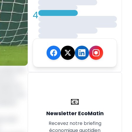
4
ccasion des
nt à la
oulan ont
’offrent une
📧
alle de
Newsletter EcoMatin
une main
Recevez notre briefing
économique quotidien