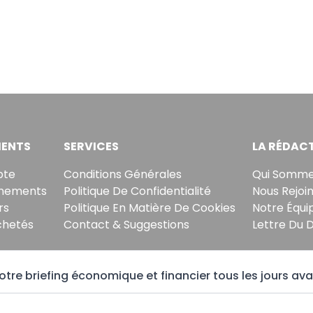
ENTS
SERVICES
LA RÉDAC
pte
Conditions Générales
Qui Somme
nements
Politique De Confidentialité
Nous Rejoi
rs
Politique En Matière De Cookies
Notre Équi
chetés
Contact & Suggestions
Lettre Du 
tre briefing économique et financier tous les jours ava