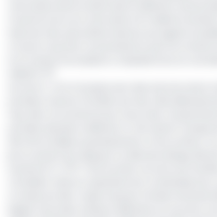
marocaines sème le doute dans la défense camerounaise
l’ouverture du score marocaine à la troisième tentat
faute de main, puis Sofiane Haschou aux aguets lui subti
Un sacré coup dont ne parviendront pas à se remettr
la mi-temps, ils encaissent un deuxième but sur une be
e
Hafidi (0-2
).
Les Lions A’ vont à la pause avec deux buts de retard, ma
première manche. Ils brillent par des ratés défensivem
l’eau. Rien ne fonctionne pour aucun des compartiments
première période, la défense s’y met aussi et manque 
Elle offrira d’ailleurs gracieusement un but au Maroc.
jeu en tentant de s’appuyer sur Bienvenu Banga, distra
e
la partie (0-3, 73
). C’est le break. Les Lions sont bouffé
concèdent même un quatrième but contestable pour une
La messe est dite. L’espoir de jouer la finale s’évanoui
équipe marocaine, résolue à défendre sa couronne. Les L