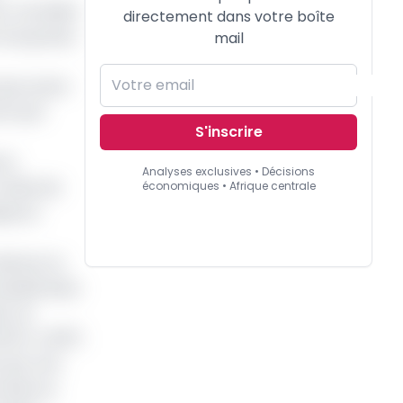
par concéder
directement dans votre boîte
 une grosse
mail
 peu avant
rvi par
S'inscrire
 la
Analyses exclusives • Décisions
a tête de
économiques • Afrique centrale
uis la
elancer le
 doublé dans
. Ils
e
R (0-4, 82
).
n par une
chain au