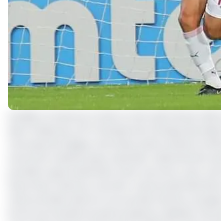
Humilié, le Cameroun l’a été ce mercredi 3 février 202
e
demi-finales de ce 6
Championnat d’Afrique des Nation
remorque de l’équipe marocaine, plutôt sereine et e
une bonne maitrise du jeu, aussi bien collectivement qu’i
première opportunité dans cette rencontre, avec une t
Steve Keuni. Haschou, le portier camerounais était bien 
Cette première alerte en accouchait d’autres, et jusqu
ferme une tentative du plat du pied du capitaine maroca