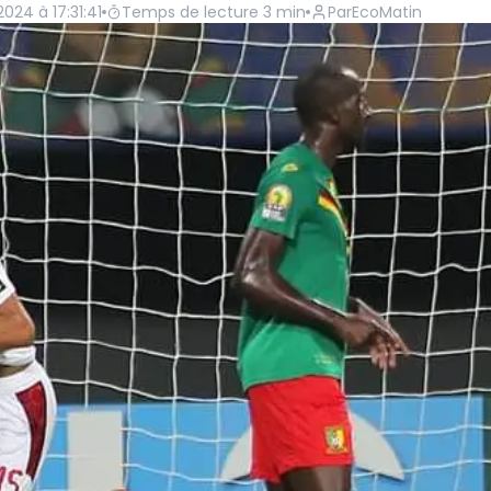
2024 à 17:31:41
Temps de lecture
3
min
Par
EcoMatin