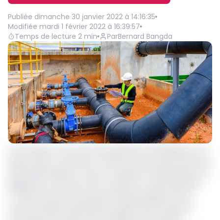
Publiée
dimanche 30 janvier 2022 à 14:16:35
Modifiée
mardi 1 février 2022 à 16:39:57
Temps de lecture
2
min
Par
Bernard Bangda
La rencontre a tout l’air d’une opération de lobbying. Le 24
janvier 2022 à Yaoundé, le ministre camerounais de l’Eau et
de l’Énergie (Minee) a reçu en audience l’ambassadeur de
Belgique au Cameroun. Éric Jacquemin venait présenter
à Gaston Eloundou Essomba le groupe belge Putman.
Cette entreprise, spécialisée en génie électronique et