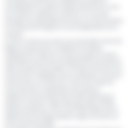
mécanique, postule pour la réalisation du projet de
reconfiguration du système d’approvisionnement en eau
de Yaoundé, la capitale du Cameroun. Au cours des
échanges, les responsables de Putman ont assuré le Minee
d’un financement belge [en cas de d’adjudication de ce
marché].
En effet, le chemin qui mène à une éventuelle victoire des
Belges est obstrué par la candidature l’entreprise
espagnole BTD-Projectors, la seule qui, jusque-là, était la
seule depuis le lancement de l’appel d’offres international
relatif au projet d’eau potable. Les affaires de Putman sont
d’autant plus compliquées que son adversaire n’est pas en
terrain inconnu au Cameroun. En effet, BTD-Projectors
vient d’achever la modernisation des systèmes
d’adduction d’eau potable dans les villes de Bertoua et
d’Edéa au Cameroun. Depuis décembre 2021, le 125 000
habitants de Bertoua, à l’Est, et les 110 000 d’Édéa, dans le
département de Sanaga-Maritime, région du Littoral, ont
accès à de l’eau potable.