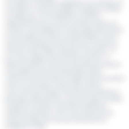
Pour rappel, en attendant la désignation de l’entreprise qui
va remporter ce duel entre Belges et Espagnols, au Minee,
l’on indique que « la reconfiguration du système
d’approvisionnement en eau de Yaoundé consiste en la
connexion des installations du Projet d’approvisionnement
en eau potable de la ville de Yaoundé (Paepys), mise en
œuvre par l’entreprise chinoise Sinomach, au réseau de
Cameroon Water Utilities Corporation (Camwater) ». Et
pour cause, explique Gaston Eloundou Essomba,
« l
a
desserte actuelle de Yaoundé ne permettra pas d’amener
l’eau potable fournie par le projet Paepys partout,
notamment dans les maisons à étages et dans les quartiers
encore non raccordés au réseau d’eau national »
.
C’est en 2017 que le Paepys a été lancé pour bénéficier à
Batchenga, Obala, Nkometou, Soa et Ntui, villes et localités
riveraines de Yaoundé.
En août 2021, les différentes
évaluations estimaient à 78 % le taux d’exécution des
travaux du Paepys dont Sinomach devrait livrer les
installations fin 2022.