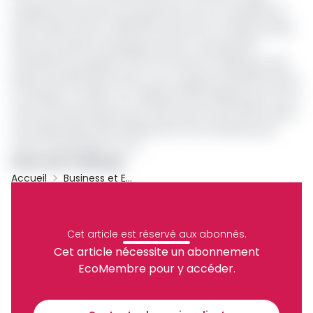
ambitionne de porter sa production de riz, actuellement
de 60 mille tonnes, à 180 000 tonnes de riz chaque année
dès la prochaine campagne rizicole. La production
nationale est évaluée à 140 170 tonnes en 2020 pour des
besoins de 600 000 tonnes, soit un gap de 436 000 tonnes
à rattraper. En 2020, l’on a dépensé 232 milliards de Fcfa en
termes d’importations de riz alors qu’à fin juin 2021, le pays
avait déjà exporté 89 milliards de Fcfa en devises pour
nourrir sa population en riz.
Simon Pierre Mbarga
Accueil
Business et Entreprises
Archive
Partager
Cet article est réservé aux abonnés.
Cet article nécessite un abonnement
EcoMembre pour y accéder.
Recevez notre briefing économique et
financier tous les jours avant 10 heures.