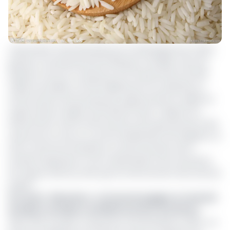
L’Association internationale pour le développement (IDA),
guichet concessionnel de la Banque mondiale, vient de
décider l’octroi au Cameroun d’un financement de 200
millions de dollars, soit 116 milliards de Fcfa, destinés au
renforcement de la production agricole dans la vallée du
Logone dans la région de l’Extrême-Nord. L’objectif du
financement vise le renforcement de la gouvernance des
ressources en eau en vue de l’amélioration de l’irrigation, la
lutte contre les inondations, la restructuration de la
Société d’expansion et de modernisation de la riziculture
de Yagoua (Semry) ainsi que le renforcement des services
publics.
Lire aussi
:
Riziculture : la Ceenema gagne un marché
de labour de labour de 8000 hectares à la Semry
Selon l’IDA, le projet comportera trois principaux volets. «Le