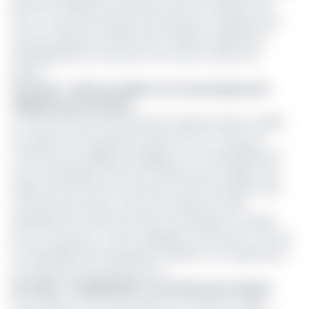
premier améliorera les infrastructures et la gestion de
l’eau ; le second favorisera la production et appuiera les
services agricoles tandis que le troisième appuiera le
développement du secteur et la mise en œuvre du
projet ».
Lire aussi
:
L’Etat va auditer son contrat plan de 8
milliards avec la Semry
Le renforcement de la production agricole dans la vallée
du Logone qui fait partie du bassin du Lac Tchad, est
motivé par sa fragilité écologique et sa vulnérabilité aux
chocs climatiques tels les inondations qui ravagent des
dizaines d’hectares de cultures en saison de pluies dans
cette partie du pays. En plus de l’insécurité, selon
Abdoulaya Seck, directeur pays de la Banque mondiale
pour le Cameroun, cette conjugaison de facteurs «accroit
la vulnérabilité des populations réduites à une agriculture
de subsistance peu productive ».
Lire aussi
:
compétitivité : le riz Semry hors de prix
Pour la Semry, ces fonds arrivent au moment où elle