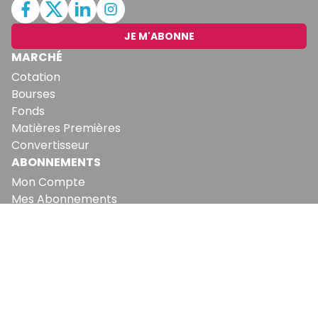
JE M'ABONNE
MARCHÉ
Cotation
Bourses
Fonds
Matières Premières
Convertisseur
ABONNEMENTS
Mon Compte
Mes Abonnements
Newsletters
Articles Achetés
SERVICES
Conditions Générales
Politique De Confidentialité
Politique En Matière De Cookies