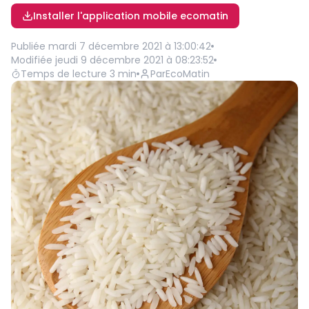
Installer l'application mobile ecomatin
Publiée
mardi 7 décembre 2021 à 13:00:42
Modifiée
jeudi 9 décembre 2021 à 08:23:52
Temps de lecture
3
min
Par
EcoMatin