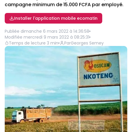
campagne minimum de 15.000 FCFA par employé.
Installer l'application mobile ecomatin
Publiée
dimanche 6 mars 2022 à 14:36:58
Modifiée
mercredi 9 mars 2022 à 08:25:31
Temps de lecture
3
min
Par
Georges Semey