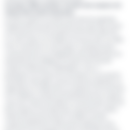
Lire aussi :
Filière sucrière : la colère des coupeurs de
cannes fait reculer la Sosucam
Les MOA coupeurs ont obtenu de la Direction générale
l'augmentation de 43% de la prime de coupe. Elle connaît
une hausse de 75 FCFA, passant de 175 FCFA à 250 FCFA.
Ce, «avec impact sur le salaire net d'environ 10%, soit 7800
FCFA», mentionne le communiqué. Le quatrième point
consensuel porte sur la désignation des représentants de
saisonniers par le Délégué du travail et de la sécurité
sociale (3 à Nkoteng, 2 à Mbandjock). «Ceux-ci
participeront aux travaux de commission et aux réunions
statutaires mensuelles», promet la Direction générale. Les
négociations ont débouché sur la décision du recrutement
d'un médiateur social par site identifié parmi les coupeurs,
«avec pour mission de faciliter la communication entre les
MOA coupeurs et les hiérarchies, à prévenir les conflits»,
clarifie Samuel Second Libock. Par ailleurs, les MOA
coupeurs bénéficieront désormais du paiement d'une