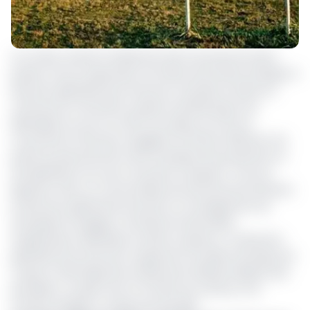
Un modus vivendi a finalement été trouvé par les deux
parties. Sous la supervision du Préfet de la Haute Sanaga, la
Direction générale de la Sosucam (Société sucrière du
Cameroun) et les MOA coupeurs de Nkoteng et de
Mbandjock se sont en effet accordés sur la fin du
mouvement d'humeur engagé le 23 février 2022 par une
partie du personnel de cette entreprise de production et
de distribution du sucre. Six points marquent l'accord
bipartite. Dans un communiqué de Samuel Second Libock,
le Directeur général de Sosucam, le management de
l'entreprise s'engage à «annuler les demandes
d'explications adressées au MOA coupeurs». La Direction
générale de la Sosucam suspend la nouvelle technique de
coupe et affichage des rendements hebdomadaires des
parcelles à couper avec le nombre de cannes, et le
nombre de ligne à couper par parcelle.