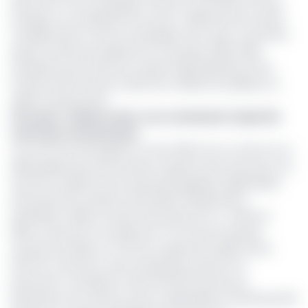
prime de fin de campagne minimum de 15.000 FCFA par
employé. Les employés de tous les départements ayant
travaillé durant toute la campagne sont, ainsi, concernés,
ajoute le Directeur général. En novembre 2019, 4500
employés de la Sosucam avaient déjà bénéficié d'une
hausse de 10% de leur traitement salarial (travailleurs et
agents d'exécution)
Lire aussi :
Climat social : une commission tripartite
voit le jour à la Sosucam
Cet accord social signé le 3 mars 2022 met un terme à un
débrayage lancé par les MOA coupeurs de la Sosucam, du
fait des conditions de travail qu'ils jugeaient déplorables
(licenciements abusifs, demandes d'explications
injustifiées, faible montant des primes etc.). Créée en
1964, la Sosucam est détenue à 72,7% par le groupe
français Somdiaa, et 27,3% du capital est réparti entre
l'État du Cameroun, des investisseurs privés et le
personnel. L'entreprise cultive 18.700 hectares de
plantations de cannes à sucre à Mbandjock et Nkoteng. Elle