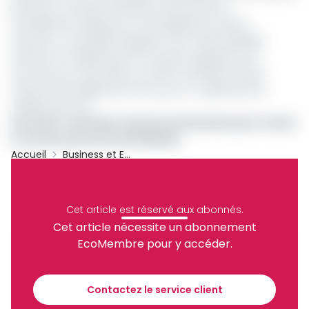
produit en moyenne 130.000 tonnes de sucre
annuellement. Relevons in fine également que la
Sosucam, c'est 8000 employés, une masse salariale
d'environ 14 milliards de FCFA, avant la signature de
l'accord du 3 mars 2022, un chiffre d'affaires annuel
d'environ 60 milliards de FCFA, pour un capital de 21,2
milliards de FCFA.
Lire aussi :
Sosucam s’associe à la douane pour tordre
le cou au sucre de contrebande
Accueil
Business et Entreprises
Archive
Partager
Cet article est réservé aux abonnés.
Cet article nécessite un abonnement
EcoMembre pour y accéder.
Recevez notre briefing économique et
financier tous les jours avant 10 heures.
Contactez le service client