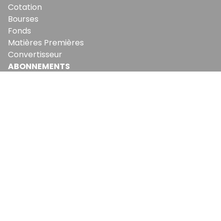
Cotation
Bourses
Fonds
Matières Premières
Convertisseur
ABONNEMENTS
Mon Compte
Mes Abonnements
Newsletters
Articles Achetés
SERVICES
Conditions Générales
Politique De Confidentialité
Politique En Matière De Cookies
Contact & Suggestions
LA RÉDACTION
Qui Sommes-Nous?
Nous Rejoindre