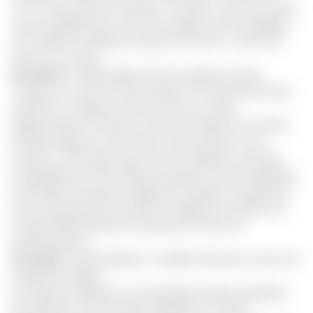
FCFA. De quoi donner du grain à moudre à ceux qui croient
que les anglophones et tous les dossiers qui les engagent
sont traités au rabais par le gouvernement
», confie une
source au Journal.
Lire aussi :
La Nasla dispose de ses organes sociaux
Toujours au cours de cette session le conseil devait aussi
examiner et adopter les documents du cadre
règlementaire et financier, devant encadrer les activités
de démarrage de cette école conformément à ses
missions. Il s’est agi notamment de l’adoption du projet
d’organigramme de la Nasla, du projet du cadre organique
de la Nasla, du projet du règlement intérieur, du projet de
statut du personnel, du projet du règlement intérieur du
conseil d’administration, du projet de charte de
l’administrateur…
Lire aussi
:
Décentralisation : bataille d’influence autour de
Joseph Dion Ngute
Les sessions ordinaire et extraordinaire étaient présidées
par Mouhtar Ousmane Mey Président du Conseil