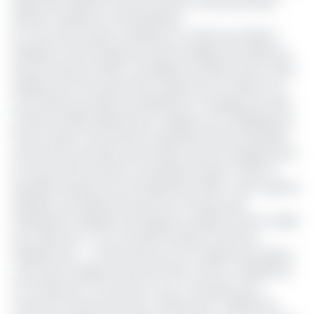
septembre 2020 les travaux de leurs toutes premières
sessions ordinaire et extraordinaire.
Au cours de la session ordinaire, le conseil a procédé à
l’adoption d’une résolution portant budget de la Nasla au
titre de l’exercice 2020. Ce budget qui s’élève alors à 2,314
milliards de FCFA, prend effet à partir de sa création le 2
mars dernier par décret présidentiel. Un budget qui, selon
certains semble dérisoire par à rapport aux challenges de
mise en place fonctionnel et opérationnel qui attendent
cette école, qui hérite des infrastructures et équipements
du Centre de formation municipale (Cefam). Selon le
quotidien Mutations du 30 septembre 2020 «
dans l’opinion
publique et précisément parmi les Camerounais
d’expression anglaise, des langues se délient d’ores et déjà
pour dénoncer « une nouvelle tromperie contre les
Anglophones
». «
Cette école est une coquille vide. Figurez-
vous que le budget annuel de l’Enam est de 4 milliards de
FCFA. Mais pour une école où tout ou presque est à
construire, le gouvernement n’alloue que 2 milliards de