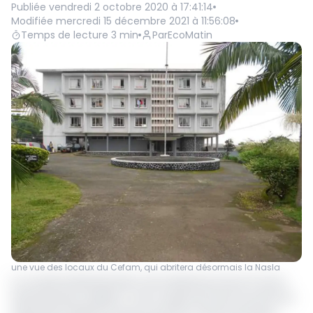
Publiée
vendredi 2 octobre 2020 à 17:41:14
Modifiée
mercredi 15 décembre 2021 à 11:56:08
Temps de lecture
3
min
Par
EcoMatin
une vue des locaux du Cefam, qui abritera désormais la Nasla
Le conseil d’administration de la National school of local
administration (Nasla), a tenu respectivement les 18 et 19