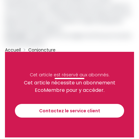
d’administration. Le rapport des points inscrits à l’ordre du
jour revenant ainsi à Tanyitiku Enohachuo Bayee Directeur
général de la Nasla, et à madame Ongolo Nyanguinda
Lidwine Directrice adjointe.
Lire aussi
:
Seulement 1% du budget de l’Etat pour booster
la décentralisation
Accueil
Conjoncture
Cefam
Nasla
Archive
Partager
Cet article est réservé aux abonnés.
Cet article nécessite un abonnement
EcoMembre pour y accéder.
Recevez notre briefing économique et
financier tous les jours avant 10 heures.
Contactez le service client
Sinscrire a la newsletter