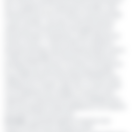
Sud-Cameroun, qui alimente le marché camerounais en
GPL, car apprend-on, la maintenance annuelle y a été
effectuée entre le 5 et le 9 octobre et aucune anomalie
n’a été constatée. « Des tests ont été effectués pour
vérifier le bon fonctionnement des équipements de
sécurité (Pompes, compresseurs, vannes, détecteur de
fumée et de Gaz...) » rassure la SNH. Pour satisfaire la
demande nationale en gaz domestique évaluée à environ
3 millions de bouteilles, le Cameroun a dû importer de
l’étranger 115 000 TM de GPL. Pour 2021, la Commission Ad
hoc chargée des importations des produits pétroliers
(Cipp) prévoit porter ces importations à 120 000 tonnes
métriques pour combler ce gap. Avec ce volume de gaz
mis à la disposition des ménages, le Cameroun reste
cependant en deçà des performances réalisables par le
centre de traitement de gaz de Bipaga qui a une capacité
de produire 30 000 tonnes de GPL.
Lire aussi
:
Gaz pétrolier liquéfié le Cameroun veut
importer 121 000 tonnes métriques en 2021