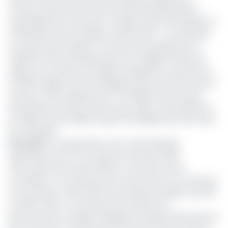
camions citernes de de Gaz de pétrole liquéfiés(GPL) –
essentiellement du butane à usage de gaz domestique et
à destination des ménages camerounais – ont été livrés
au marché domestique. Ce volume qui représente 22
401,962 tonnes métriques(TM) est en légère baisse par
rapport aux chiffres consolidés enregistrés un an plus tôt.
En 2019, le dépôt de GPL de Bipaga avait sorti 1223 camions
citernes (+101), représentant 24 441,935 tonnes de gaz
domestique soit 8,3% de plus qu’en 2020. Cela équivaut à
1,9 millions de bouteilles de gaz de 12,5Kg(le plus usité dans
les ménages).
Lire aussi
:
Les exportations Gaz naturel liquéfié
augmentent de 3,7% au premier semestre 2020
Si les chiffres de l’année 2020 ne sont pas encore
consolidés, il n’en demeure pas moins que sur la fourniture
de ce produit, la SNH affiche une baisse de régime de 8,3%
en 2020. Celle-ci ne saurait être imputée aux
performances du dépôt de Bipaga, au large de Kribi dans le