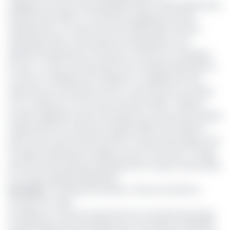
S’agissant du Gaz naturel liquéfié (GNL), la SNH révèle qu’au
18 décembre 2020, un total de 16 cargaisons de GNL,
représentant un volume de 14 197 820 millions de BTU
(quotepart État) a été exporté du Hilli Episeyo vers
plusieurs destinations en Europe, en Asie et en Amérique
du Sud. « Le GNL camerounais a de nouvelles destinations,
à savoir la Thaïlande et le Pakistan. Il a également été
exporté pour la première fois en Corée du Sud, au Koweït
et en Turquie au cours du 1er trimestre 2020 » révèle la
société. Rappelons que le GNL figure sur la liste des produits
d’exportation du Cameroun depuis 2018. Il est produit à
partir d’une usine flottante dans le champ de Sanaga-Sud,
au large de Kribi dans la région du Sud-Cameroun. Il s’agit
de la 2e unité flottante de liquéfaction du gaz naturel dans
le monde, baptisée Hilli Episeyo.
Lire aussi
:
Incendie de la Sonara : l’Etat et la SCDP se
frottent les mains
Par ailleurs, le volume de gaz livré à la centrale thermique
de Kribi (Kribi power development) s’est élevé à 9 305 318