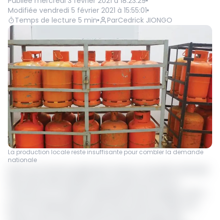
Publiée
mercredi 3 février 2021 à 18:23:29
Modifiée
vendredi 5 février 2021 à 15:55:01
Temps de lecture
5
min
Par
Cedrick JIONGO
La production locale reste insuffisante pour combler la demande
nationale
Dans une récente publication interne, la Société nationale
des hydrocarbures(SNH), bras séculier de l’Etat du
Cameroun en matière d’exploitation pétro gazière, fait le
point de l’exploitation de gaz dans le pays en 2020. Il en
ressort qu’au 21 décembre de l’année écoulée, 1122