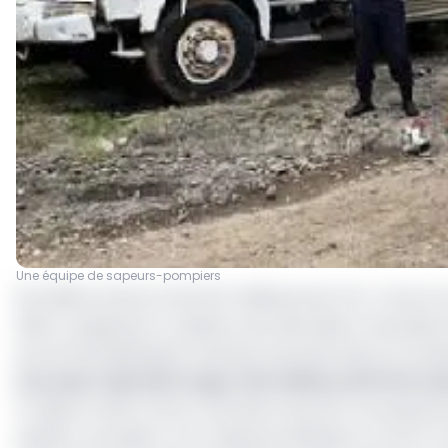
Une équipe de sapeurs-pompiers
50 millions d’euros soit 32, 8 milliards de FCFA. C’est
2023. La signature y relative s’est déroulée à Yaoundé 
du territoire(Minepat) Alamine Ousmane Mey et l’amb
Lire aussi :
Marché Congo: 32,5 millions de FCFA rem
Il s’agit en effet, d’une convention de prêt concessio
sapeurs-pompiers. Car, d’après le Minepat, sur les 37 c