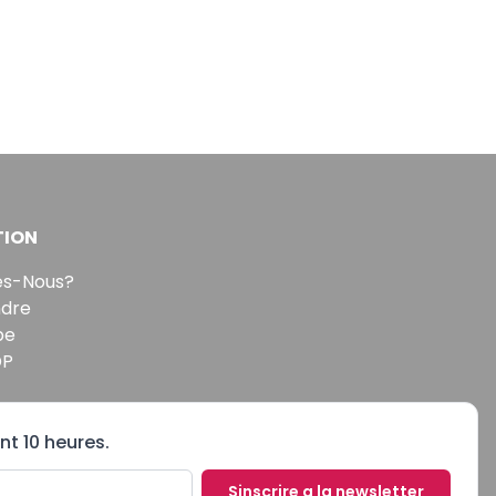
TION
s-Nous?
ndre
pe
DP
nt 10 heures.
Sinscrire a la newsletter