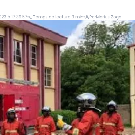
23 à 17:39:57
Temps de lecture
3
min
Par
Marius Zogo