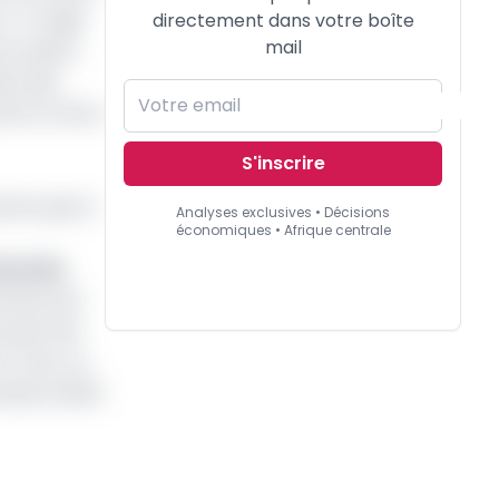
 Il s’agit
directement dans votre boîte
mail
 en place
ion des
de la France
S'inscrire
ents que le
Analyses exclusives • Décisions
économiques • Afrique centrale
toriale
rniture de
 qui s’est
). Avec ce
imestre 2023