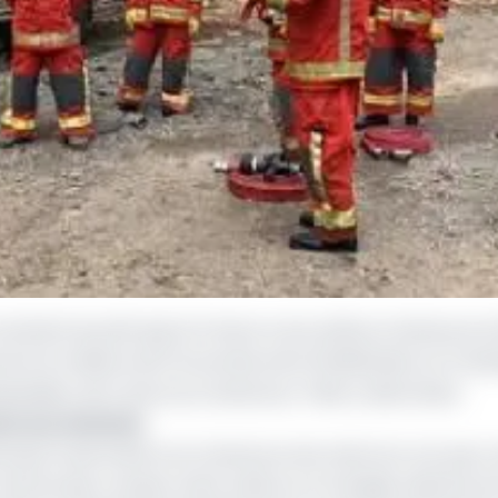
 le montant du prêt que la France a accordé au Cameroun l
entre le ministre de l’Economie, de la Planification et l’
assadeur de France au Cameroun, Thierry Marchand.
is aux sinistrés
nnel qui va permettre au Cameroun de renforcer son parc 
entres que compte cette unité sur le triangle national, 22