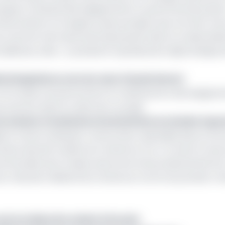
que, la vétusté des équipements ou personnel de pointe. «
’intervention et d’urgence des pompiers qui vont être mis
e marche très importante (je pense) dans la modernisat
défense civile », a précisé le représentant diplomatique 
cal baptisé au nom de Jean Claude Genoni
, la formation du personnel et la maintenance des équipem
 rentrent dans le cadre de ce projet.
une mission d’assistance humanitaire en Guinée-Equa
qué à travers Desautel, constructeur spécialisé dans la fou
doute alourdir la dette du Cameroun vis-à-vis de la France
on les données de la Caisse autonome d’amortissement(CAA
 créancier bilatéral du Cameroun à la fin du premier tr
contre le désordre urbain à Douala