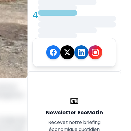
4
e 29 mai
Aménagement
📧
Newsletter EcoMatin
d’engins des
Recevez notre briefing
 sont actifs
économique quotidien