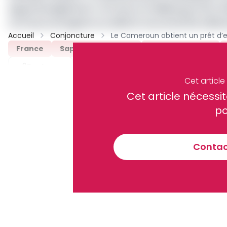
Appuis budgétaires : la France va débloquer 52,2 m
La France enregistre un déficit record de 194 mi
Accueil
Conjoncture
France
Sapeurs-Pompiers
Dette Bilatérale
Partager
Cet articl
Cet article néces
Recevez notre briefing économiq
po
Contact
En vous inscrivant à la newsletter, vous acceptez de 