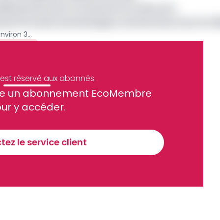
illiards de F pour le Cameroun en deux ans
lliards FCFA dans ses échanges commerciaux avec la 
Le Cameroun obtient un prêt d’environ 33 milliards de la France pour renforcer le parc d’engins des sapeurs-pompiers
Archive
e est réservé aux abonnés.
site un abonnement EcoMembre
ue et financier tous les jours avant 10 heures.
ur y accéder.
Sinscrire a la newsletter
ez le service client
recevoir nos communications. Vous pouvez vous désabonner à tout moment