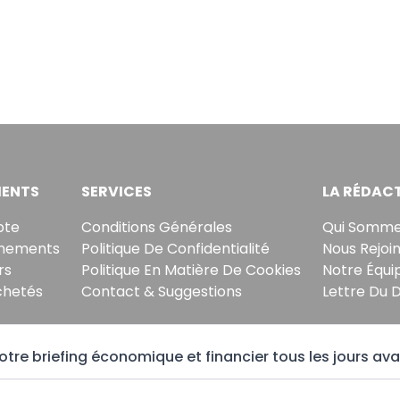
ENTS
SERVICES
LA RÉDAC
pte
Conditions Générales
Qui Somme
nements
Politique De Confidentialité
Nous Rejoi
rs
Politique En Matière De Cookies
Notre Équi
chetés
Contact & Suggestions
Lettre Du 
tre briefing économique et financier tous les jours ava