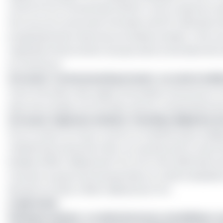
contre 15 non fonctionnels (40,5%). Ceci à cause du man
d’un accord concernant la livraison de 237 véhicules d
progressivement dans les prochaines années. C’est un
capacités d’intervention du pays dans le domaine de la 
au Cameroun.
Lire aussi :
Communauté portuaire : un centre médi
Outre la livraison des engins d’incendie et de secours
pays aura acquis, sont les deux autres composantes qui
Lire aussi :
Explosion de Bata : Paul Biya dépêche 
Pour le reste, la France va livrer le matériel supra indi
matériel de la sécurité civile. Ce nouveau prêt va sans 
établie à 855,1 milliards de FCFA à fin mars 2023 sel
montant, le pays d’Emmanuel Macron a été le deuxième
derrière la Chine, 2 160,5 milliards de FCFA.
A LIRE AUSSI
Politique urbaine : un séminaire pour sensibiliser 