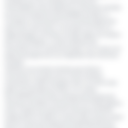
se décline sous trois principaux axes que sont :
l’intermédiation entre employeurs et chercheurs d’emploi,
qui vise l’accroissement des possibilités d’emploi ; la
conception, le financement et le suivi des programmes
ayant trait à entre autres : la formation sur le tas et à
l’apprentissage, la formation formelle, l’appui à la création
des microentreprises ; et enfin la diffusion des
informations sur le marché de l’emploi. Ceci à travers une
dizaine de programmes mis à disposition des chercheurs
d’emplois.
Voilà alors une trentaine d’années que le FNE est
fonctionnel, à l’occasion de son trente trentième
anniversaire en 2020, l’entreprise avait à cet effet rendu
public une ensemble de chiffres. L’on compte
alors 1.150.000 inscrits dans sa banque des données des
chercheurs d’emplois, le financement de 75 000 initiatives
d’auto-emplois, qui a permis de créer près de 225 000
emplois directs et indirects. En plus, le FNE a aussi pu insérer
dans les circuits de l’emploi plus de 600 000 personnes,