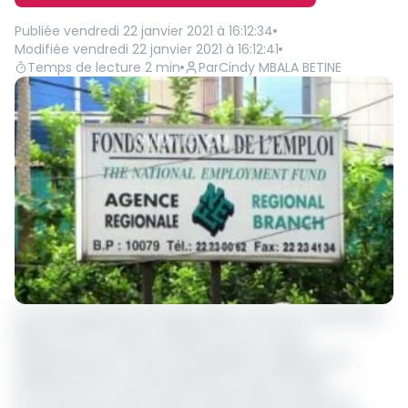
Publiée
vendredi 22 janvier 2021 à 16:12:34
Modifiée
vendredi 22 janvier 2021 à 16:12:41
Temps de lecture
2
min
Par
Cindy MBALA BETINE
Le Fonds national de l’emploi (FNE) a tenu le 17 décembre
ème
2020, sa 61
session ordinaire de son conseil
d’administration à l’issue de laquelle le budget de 7,5
milliards de Fcfa a été arrêté pour l’exercice 2021.
Au courant de cette session le FNE avait procédé à la