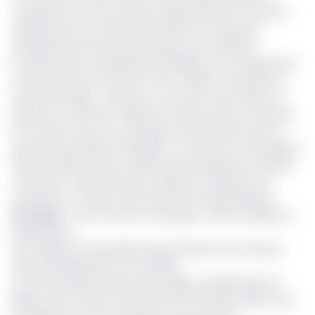
cooptation de trois nouveaux administrateurs à savoir le
représentant du ministre des Petites et moyennes
entreprises de l’économie sociale et de l’artisanat
monsieur Herve Claude Bertrand Mbida, et le Groupement
inter patronal du Cameroun avec Célestin Tawamba et
Laure Kenmogne. Toujours au cours de cette session, le
projet de convention collective du FNE soumis à l’examen
du conseil a reçu son aval après amendements pour la
suite de la procédure d’adoption. Ce qui s’est concrétisé le
15 janvier 2021, lors de la cérémonie de signature de ladite
convention collective dans la salle de conférence du
ministère du Travail et de la Sécurité Sociale (Mintss).
Lire aussi
:
Lutte contre le chômage : le FNE se déploie à
Sangmelima
Pour rappel, le Fonds National de l’Emploi a été créé par
décret présidentiel le 27 avril 1990.
Ce service public d’emploi que dirige Camille Mouthé à
Bidias a pour mission la promotion de l’emploi. Mission qui