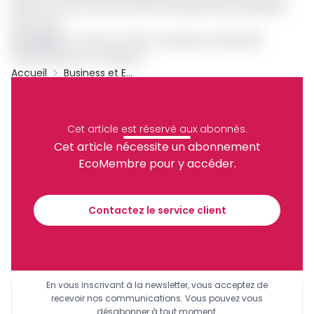
grâce aux 35 à 40% des offres d’emplois des entreprises
qu’il reçoit.
Lire aussi
:
En 30 ans, le FNE a créé plus de 200 000
emplois directs et indirects
Accueil
Business et Entreprises
Archive
Partager
Cet article est réservé aux abonnés.
Cet article nécessite un abonnement
EcoMembre pour y accéder.
Recevez notre briefing économique et
financier tous les jours avant 10 heures.
Contactez le service client
Sinscrire a la newsletter
En vous inscrivant à la newsletter, vous acceptez de
recevoir nos communications. Vous pouvez vous
désabonner à tout moment.