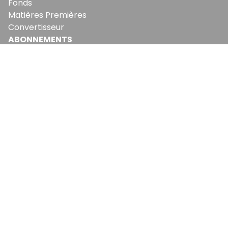
Fonds
Matières Premières
Convertisseur
ABONNEMENTS
Mon Compte
Mes Abonnements
Newsletters
Articles Achetés
SERVICES
Conditions Générales
Politique De Confidentialité
Politique En Matière De Cookies
Contact & Suggestions
LA RÉDACTION
Qui Sommes-Nous?
Nous Rejoindre
Notre Équipe
Lettre Du DP