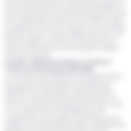
du commerce du septentrion, Florentin Moundonguidi « ce
retrait du produit Sano du marché local intervient à la suite
de la correspondance (datant du 5 mars 2021) du ministre
en charge du Commerce du Cameroun, à son homologue
gabonais, mettant en cause la qualité de l’eau Sano. Et sa
mise en bouteille au niveau de la société productrice à
Douala, ne répond plus aux normes requises et exigées »,
fait-il savoir au journal.
Lire aussi
:
Le Ministre du Commerce ordonne le
retrait sur le marché des produits SANO
L’on se souvient que l’affaire Sano avait débuté à la suite
d’un arrêté du ministre des Mines, de l’industrie et du
développement technologique Gabriel Dodo Ndoke,
datant du 4 mars 2021, qui mettait temporairement un
terme aux activités de l’entreprise Sano SA et pour cause
« le non-respect des normes d’exploitation et de
conditionnement des bouteilles et des bonbonnes d’eau
destinées à la consommation du public, en application des