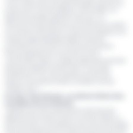
c’est au Gabon pays vers lequel l’entreprise exportait son
produit, que sa commercialisation a été interdite. L’on
apprend du quotidien gabonais L’Union que « sur
instructions du gouvernement, par l’entremise du ministre
du Commerce, des Petites et moyennes entreprises et de
l’industrie Hugues Mbadinga-Madiya, la Direction
provinciale du Commerce, le service provincial de la
Direction générale de la concurrence et de la
consommation (Dgcc) et l’Agence gabonaise de sécurité
alimentaire (Agasa) du Woleu-Ntem, ont procédé,
dernièrement, à une vaste opération de retrait des
espaces commerciaux d’Oyem et de Bitam, de l’eau
minérale ‘‘Sano’’ ».
Lire aussi
:
Eaux minérales : au-delà de l’affaire Sano,
le problème de la certification
L’opération qui a été menée dans les chefs-lieux des
départements du Woleu (Oyem) et du Ntem (Bitam), a
permis de retirer sur les étals plus d’une tonne de bouteilles
d’eau de l’entreprise Sano SA. Sselon le Directeur provincial