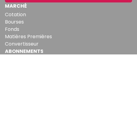
MARCHÉ
Cotation
Bourses
Fonds
Matières Premières
Convertisseur
ABONNEMENTS
Mon Compte
Mes Abonnements
Newsletters
Articles Achetés
SERVICES
Conditions Générales
Politique De Confidentialité
Politique En Matière De Cookies
Contact & Suggestions
LA RÉDACTION
Qui Sommes-Nous?