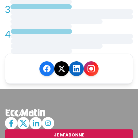
3
4
JE M'ABONNE