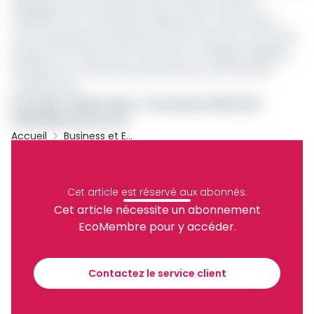
dispositions des articles 95, 213 et suivants de la loi
n°2016/017 du 14 décembre 2016 portant Code minier ».
Cette suspension temporaire va être suivie le 5 mars de la
décision du ministre du Commerce Luc Magloire Mbarga
Atangana du retrait des produits Sano sur le marché
camerounais.
Lire aussi
:
Affaire Sano : l’entreprise défend la
minéralité de son eau
Accueil
Business et Entreprises
Archive
Partager
Cet article est réservé aux abonnés.
Cet article nécessite un abonnement
EcoMembre pour y accéder.
Recevez notre briefing économique et
financier tous les jours avant 10 heures.
Contactez le service client