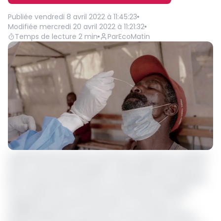
Publiée
vendredi 8 avril 2022 à 11:45:23
Modifiée
mercredi 20 avril 2022 à 11:21:32
Temps de lecture
2
min
Par
EcoMatin
La gratuité des tests de Covid-19 au Cameroun a toujours
été au centre des échanges à l’Assemblée nationale. Pas
plus tard que lundi dernier au cours de la séance plénière
sur le projet de loi consacré à la recherche médicale
impliquant la personne humaine au Cameroun, la
problématique du coronavirus a encore refait surface.