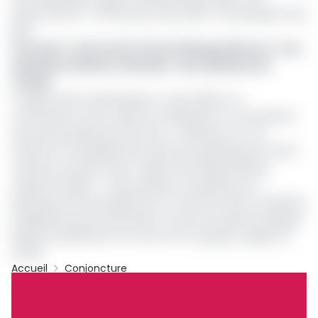
répercuter les « Très hautes instructions » du président Paul
Biya.
Lire aussi :
Tests Covid : Florent Ibenge dénonce « une
attitude à la limite criminelle » des médecins du
COCAN
Le Sgpr invite le destinataire à « bien définir, en
concertation avec le Minfi et le Minsanté, un mécanisme
sécurisé de paiement des frais y afférents, en vue
d’assurer la traçabilité des ressources générées par cette
mesures, qui devra faire l’objet d’une large diffusion
auprès du public ». Cette décision se justifie par la
persistance de la pandémie du Covid-19 et des contraintes
budgétaires qui en découlent. Au sein de l’opinion publique
depuis la publication de cette note, la grogne gagne du
terrain.
Accueil
Conjoncture
Covid-19
Archive
Partager