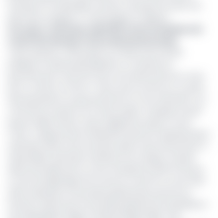
Pourquoi le contribuable continue de payer les tests à la
place des voyageurs ? s’interrogeait un député.
Lire aussi :
La Douane saisit 6072 tests frauduleux de
Covid-19 à l’aéroport international de Douala
Cette question a été posée au ministre de la Santé
publique, Dr Manaouda Malachie. Le membre du
gouvernement avait été clair sur les démarches en cours
pour y mettre un terme. « Nous avons soumis sur ce point
des propositions au gouvernement et nous attendons. Ça
commence à peser sur le trésor public. Si quelqu’un peut
payer le billet d’avion, il peut également payer un test
Covid », indiquait alors le Minsanté devant la représentation
nationale. Moins d’une semaine après cette intervention à
l’Assemblée nationale, la décision est tombée. Il faudra
désormais débourser un taux forfaitaire 30 000 FCFA pour
un test de dépistage PCR contre le Covid-19. La note vient
d’être adressée au Secrétaire général des services du
Premier ministre par le Secrétaire général de la présidence
de la République (Sgpr), Ferdinand Ngoh Ngoh. Il dit