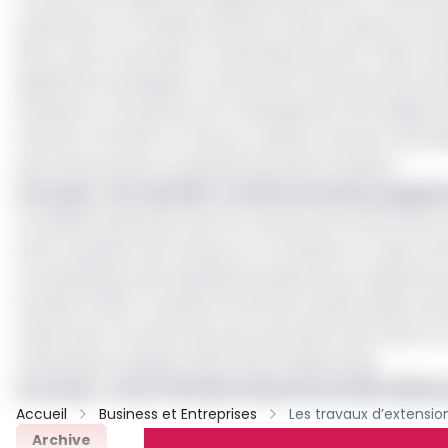
d’extension. Le chantier prévoit la mise en place d’un
350 m pour le premier), l’ensemble pouvant traiter sim
également envisagé la construction d’une aire de stoc
de quai sur 715 mètres et le rallongement de la digue 
d’environ 370 000 m² de terre-pleins et de parc (portique
plus importantes en quantité que dans la phase I.
Lire aussi
:
Port de Kribi : le trafic de navires augm
Les délais d’exécution de ces travaux sont de 36 mois, et
autre cessation de travaux sur le chantier en raison d
en exploitation de la deuxième phase du port général 
semestre 2023. Toutefois, du fait de certains aléas not
mises à jour au fil de l’eau, pour permettre de mettre 
nécessaires, explique Alain Patrick Mpila Ayissi.
Lire aussi
:
Le Port de Kribi recherche de 400 millia
Accueil
Business et Entreprises
Archive