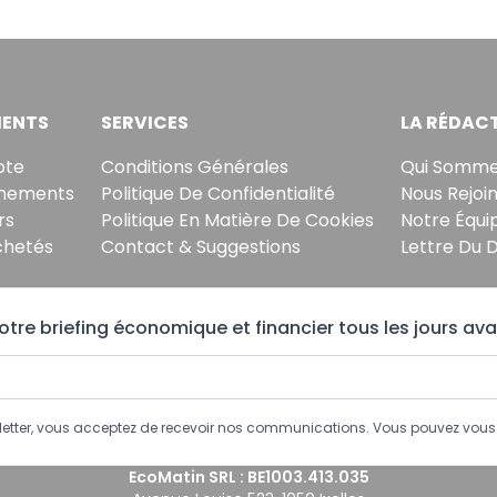
ENTS
SERVICES
LA RÉDAC
pte
Conditions Générales
Qui Somme
nements
Politique De Confidentialité
Nous Rejoi
rs
Politique En Matière De Cookies
Notre Équi
chetés
Contact & Suggestions
Lettre Du 
tre briefing économique et financier tous les jours ava
sletter, vous acceptez de recevoir nos communications. Vous pouvez vo
EcoMatin SRL : BE1003.413.035