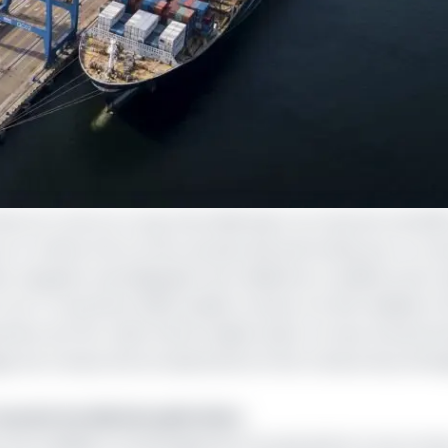
Kribi ont connu un coup d’accélérateur au mois de mai 202
us. Et même s’ils ont de nouveau été perturbés par un 
, lesquels revendiquaient de meilleures conditions de trav
t au 17 novembre 2020, lesdits travaux ont été réalisés à
ment du PAK, Alain Patrick Mpila Ayissi. Ce taux d’avanc
e, les travaux de terrassements et les travaux de prolong
recycler les déchets pétroliers
s sera dédiée à l’aménagement du quai grâce à ces trava