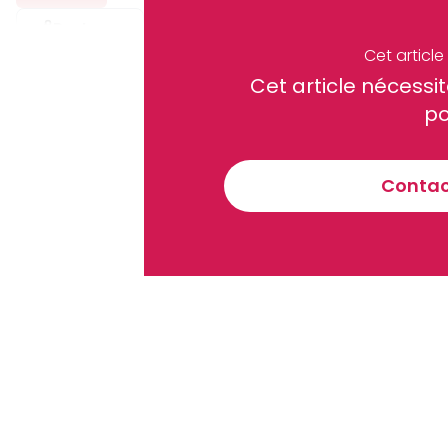
Partager
Cet articl
Cet article néces
Recevez notre briefing économiq
po
Contact
En vous inscrivant à la newsletter, vous acceptez de 