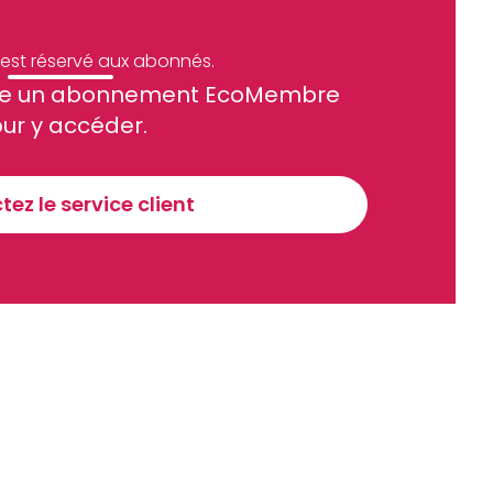
e est réservé aux abonnés.
site un abonnement EcoMembre
ue et financier tous les jours avant 10 heures.
ur y accéder.
Sinscrire a la newsletter
ez le service client
recevoir nos communications. Vous pouvez vous désabonner à tout moment