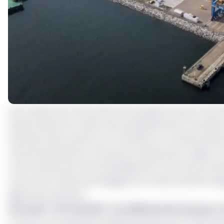
Les travaux de construction de la phase II du port de 
break observé en raison de la pandémie de Coronavir
d’humeur des ouvriers sur le chantier en octobre dernier
rythme des tâches a retrouvé sa vitesse de croisière. E
croire le directeur de l’aménagement et de l’environne
couvre les travaux de dragage, les travaux de déroctag
digue de protection.
Lire aussi
:
Port de Kribi : 3,2 milliards de Fcfa pour 
A terme, une superficie supplémentaire de 37 hectare