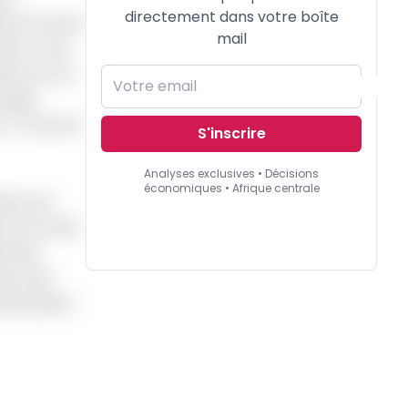
directement dans votre boîte
tres (contre
mail
s ; il est
tion du mur
ockage
, trois fois
S'inscrire
Analyses exclusives • Décisions
économiques • Afrique centrale
ndre une
x et la mise
remier
avec des
avéreraient