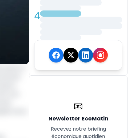
4
0, après un
mouvement
ail, le
 24% à en
ement
📧
ation de la
Newsletter EcoMatin
Recevez notre briefing
économique quotidien
ux