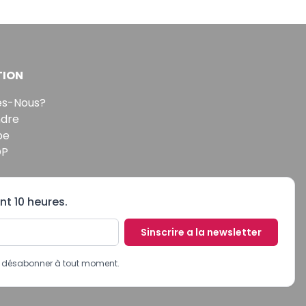
TION
s-Nous?
ndre
pe
DP
nt 10 heures.
Sinscrire a la newsletter
us désabonner à tout moment.