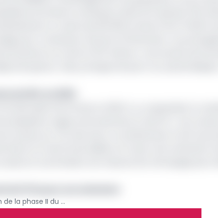
 deuxième terminal à conteneurs doté d’un quai de 700 mè
ultanément un navire de 100 000 tonnes et de 70 000 tonne
kage pour conteneurs d’environ 19 hectares ; la prolonga
de protection sur environ 675 mètres ; une surface de st
s de quai sur rails, portiques de parc sur pneumatiques...)
ente de 39% en 2020
 ils devraient être livrés en 2023. Il y a cependant à crai
’une deuxième vague annoncée de la Covid-19. « Les travau
sont prévus sur 42 mois avec un achèvement à la fin du p
amment la Covid-19, les délais ont toute notre attention 
en place le cas échéant, les mesures de rattrapage qui s’
rds de FCFA pour son extension
Les travaux d’extension de la phase II du Port de Kribi sont réalisés à 24%