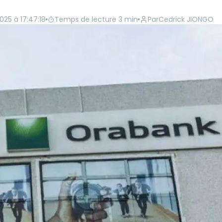
025 à 17:47:18
Temps de lecture
3
min
Par
Cedrick JIONGO