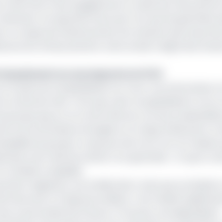
our faire face à ses engagements ou absorber des pertes
 créanciers non garantis (ceux qui n’ont pas de garanties 
rte. Le risque de refinancement est d’autant plus importan
chéances de remboursement cette année malgré des tensi
 de paiement sur ses emprunts en FCFA
ur le plan de recapitalisation en cours. Les actionnaires 
 le retrait de Vista. Tant que cette recapitalisation ne se
té du groupe que sur sa conformité aux normes prudentielle
te une incertitude prolongée et un risque d'exécution con
 liquidité du groupe, ce qui pourrait à son tour se traduire
enteurs de créances seniors non garanties ». En gros, tou
rétablir sa liquidité.
p étant négatives, une amélioration reste peu probable à
 intervenir si Oragroup améliore « de manière significati
 face à ses échéances futures. À l’inverse, une dégradation