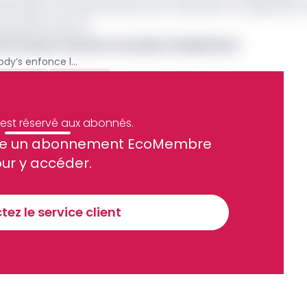
pothèse où les pertes pour les créanciers non garantis s
plus élevé encore.
e Fcfa pour financer son plan d'expansion
Notation : Après Fitch, Moody’s enfonce le clou à Orabank
Gabon
Archive
e est réservé aux abonnés.
site un abonnement EcoMembre
ue et financier tous les jours avant 10 heures.
ur y accéder.
Sinscrire a la newsletter
ez le service client
recevoir nos communications. Vous pouvez vous désabonner à tout moment