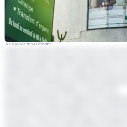
Le siège social de Orabank
L’agence de notation Moody’s a annoncé, ce 17 juin, av
long terme en devises étrangères, passant de Caa2 à C
catégorie de défaut, reflète un risque élevé de non-r
sérieux avertissement pour la holding panafricaine, qu
pays africains. Ce déclassement intervient quelques s
défaut sur ses emprunts libellés en monnaie locale.
Les analystes de Moody’s ont indiqué que cet abaissemen
d'abandonner son projet d'acquisition d'une participati
accord de vente et d'achat initialement conclu avec Em
d'Oragroup ». L’échec de ce deal fragilise la solvabili