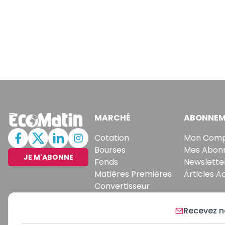
MARCHÉ
ABONNEM
Cotation
Mon Com
Bourses
Mes Abon
JE M'ABONNE
Fonds
Newslette
Matières Premières
Articles A
Convertisseur
Recevez no