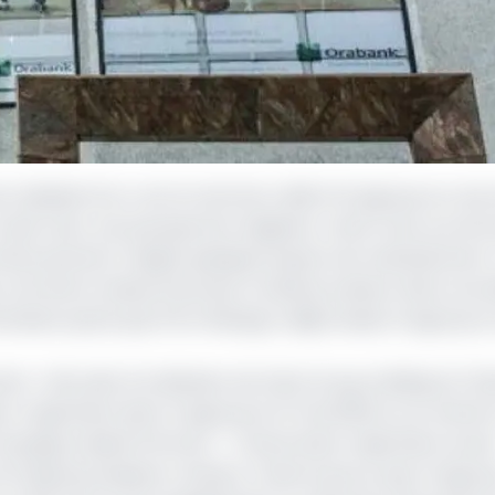
oir abaissé d’un cran la note de crédit d’Oragroup sur se
aa3, avec une perspective négative. Cette note, proche 
emboursement malgré quelques espoirs de redressement. Il
i contrôle le réseau bancaire Orabank présent dans une d
emaines après que Fitch Ratings a déjà classé Oragroup e
t « fait suite à la décision de Vista Group Holding SA (Vi
on majoritaire dans Oragroup le 13 mai 2025 en se retirant
erging Capital Partners – l'actionnaire majoritaire actue
té d’Oragroup plusieurs niveaux. D’abord parce que Oragro