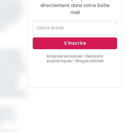
 en cas de
directement dans votre boîte
spécifiques
mail
t que la
ons
S'inscrire
ont donné
Analyses exclusives • Décisions
 concrétise
économiques • Afrique centrale
s de la zone
tinu qui
 par des
te évolution
 court
ve » sa