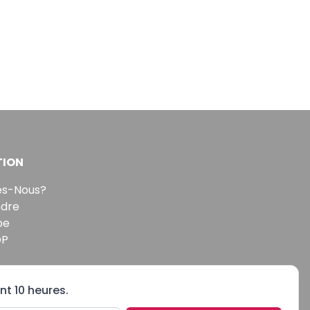
TION
s-Nous?
ndre
pe
DP
nt 10 heures.