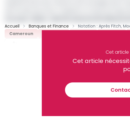
supplémentaire des notations sera envisagée dans l’hy
plus lourdes que prévu, traduisant un niveau de risque 
Lire aussi :
Gabon : Gab'Oil recherche 25 milliards d
Accueil
Banques et Finance
Cameroun
Oragroup
Moody’s
Orabank
Partager
Cet articl
Cet article néces
Recevez notre briefing économiq
po
Contact
En vous inscrivant à la newsletter, vous acceptez de 