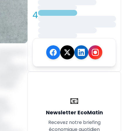
4
s emprunts à
de la
 s’agit d’un
izaine de
n quasi-
📧
sta)
 d'un
Newsletter EcoMatin
l
Recevez notre briefing
up ne
économique quotidien