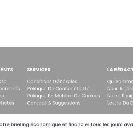
ENTS
SERVICES
LA RÉDAC
pte
Conditions Générales
Qui Somme
nements
Politique De Confidentialité
Nous Rejoi
rs
Politique En Matière De Cookies
Notre Équi
chetés
Contact & Suggestions
Lettre Du 
tre briefing économique et financier tous les jours ava