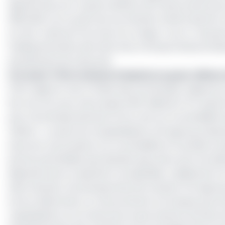
dispose pas d’un coussin suffisant de fonds propres p
difficultés. De ce point de vue, Moody’s estime que les
sur leur créance) font face à un risque « accru » de pe
holding financière doit faire face à d’importantes é
persistantes de trésorerie.
Lire aussi :
Fitch reclasse Orabank en quasi-défaut
Enfin l’agence met à l’index des incertitudes majeures s
leur feu vert pour lever jusqu’à 160 milliards FCFA après
pas, l’incertitude demeure forte, tant sur la solvabili
UEMOA. « Le plan de recapitalisation d'Oragroup présen
exercent une pression sur la solvabilité et la position de
pertes potentielles plus élevées que prévu pour les dét
dépendra de sa capacité à recapitaliser rapidement et à 
Selon Moody’s, les perspectives de notation d’Oragrou
terme. Néanmoins, un retournement à la hausse pourrait
capitalisation et sa trésorerie, lui permettant de faire