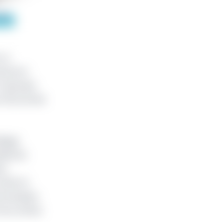
 un
ameroun
EC (groupe
s l’économie
llage
lité de
ys.
neufs et
s banques.
 les ventes