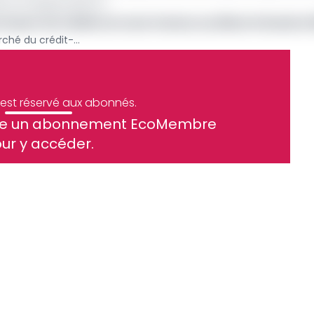
s, en hausse de 16 %.
urvoyeur de crédits en zone Cemac au 2ème trimestre
Qui tient les rênes du marché du crédit-bail au Cameroun ?
e est réservé aux abonnés.
site un abonnement EcoMembre
ue et financier tous les jours avant 10 heures.
ur y accéder.
Sinscrire a la newsletter
ez le service client
recevoir nos communications. Vous pouvez vous désabonner à tout moment