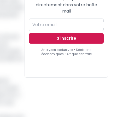
édit-bail a
directement dans votre boîte
n les données
mail
us grands
n retrouve
S'inscrire
rs du
Analyses exclusives • Décisions
né l’année
économiques • Afrique centrale
oit 38,9% de
e de
 a reculé
s FCFA. Il
A, suivi