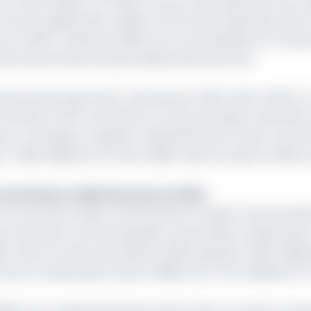
 l’automobile. À fin 2022, l’encours des opérations de cr
 l’encours global des crédits à l’économie nationale, selo
n (CNEF). Détenant 96,8% de ce portefeuille, les cinq pl
s plus importantes du pays depuis plus de dix ans.
é les plus importants volumes de crédit-bail en 2022, o
 activité en 2017, est devenu l’un des principaux animateu
nce. La banque à capitaux majoritairement locaux a termi
r 72,69 milliards FCFA de crédits-bail octroyés en 2022, s
marché du crédit bancaire en 2024
% du marché en 2022. Anciennement Société Camerounais
ui a dominé le marché pendant cinq années consécutives,
-bail octroyés entre 2021 et 2022, passant à 50,9 milliard
n de son ancienneté (créé en 1969), soit 447,6 milliards FCF