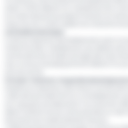
Au Cameroun, cette activité est principalement axée sur
atteint 1 270,25 milliards FCFA, représentant 30,4 % de
du Comité national économique et financier du Camerou
loueurs (sur les 17 actifs) réalisent les transactions le
Les 5 leaders historiques
En tête du classement des établissements ayant octroy
Afriland First Bank. L’établissement, qui a débuté cette
marché, détrônant le leader de longue date, Alios Fina
avec un encours de leasing de 164,49 milliards FCFA pou
parts de marché.
Lire aussi :
Cameroun : les grandes dynamiques du 
Deuxième au classement, Alios Finance contrôle 24,8
Crédit-Bail Automobile (SOCCA), cet établissement, q
d’un rang après une baisse de 8,4 % du volume de crédits
détient toutefois l’encours total le plus élevé, en raiso
directement par Société Générale Cameroun.