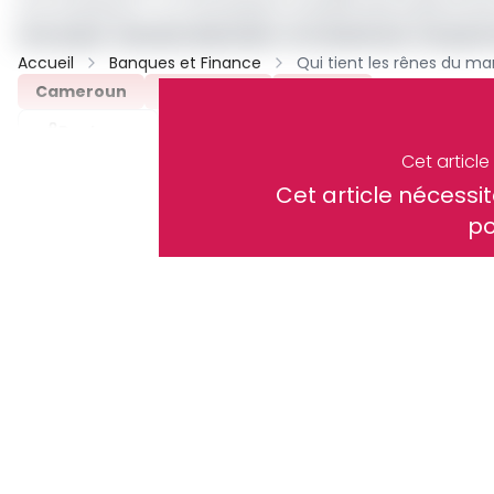
ont reculé de 7 %, à l’exception notable des poids lourd
Lire aussi :
Secteur bancaire : le Cameroun, 1er po
Accueil
Banques et Finance
Cameroun
Crédit-Bail
Archive
Partager
Cet articl
Cet article néces
Recevez notre briefing économiq
po
Contact
En vous inscrivant à la newsletter, vous acceptez de 