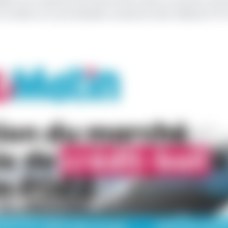
olidité et sa capacité de financement dans ce secteur dyn
 en 2022, et un portefeuille cumulé de 423,2 milliards FCF