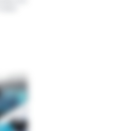
amique, avec
A depuis