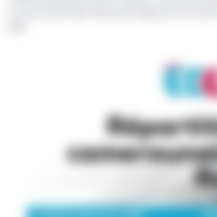
La filiale du groupe bancaire français a confirmé sa s
un encours de crédit-bail de 32,9 milliards FCFA (17,6%)
2002.