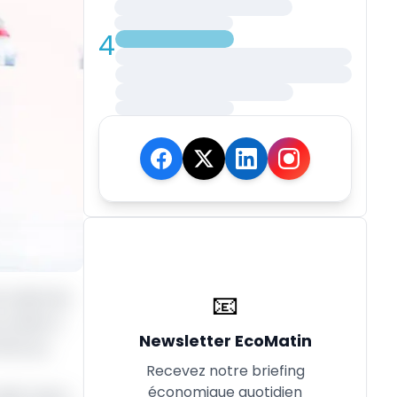
4
📧
le cadre de
un bien à
Newsletter EcoMatin
ffre au
Recevez notre briefing
économique quotidien