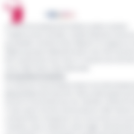
Le marché du leasing automobile en pleine mutation
Troisième acteur de poids : Société Générale Cameroun,
portefeuille cumulé de 423,2 milliards FCFA depuis so
(filiale du groupe Attijariwafa bank), avec 10,5% de pa
BCP), qui boucle le top 5 avec 5 % de parts de marché 
via le crédit-bail sur deux décennies.
Un marché en mutation
Au Cameroun, les principaux loueurs sont des banques q
géographique plus important. Elles se démarquent par le
service et la proximité avec leur clientèle. Afriland Firs
À noter que le marché camerounais du crédit-bail est
continue d’être marqué par une concurrence accrue en
Toutefois, cette croissance reste fragile : elle interv