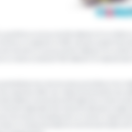
 qui affiche un encours de 32,9 milliards FCFA en 2022 et
n entrée sur ce segment en 2002. Viennent ensuite SCB C
rts de marché et un encours de 104 milliards FCFA, et BIC
et un volume cumulé de 179,6 milliards FCFA injectés dan
ui bénéficient de coûts de ressources limités et d’un mai
ur expertise métier, leur réseau de partenaires, leur qua
t Bank détient à lui seul plus de 90 agences à travers le pa
 fortement dépendant des ventes de véhicules et engins 
tre les acteurs du leasing, dont un nombre croissant de
ient dans un contexte de baisse du marché automobile, dont