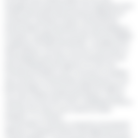
échanges entre le gouvernement et les organisations de la
société civile exerçant dans les finances publiques le 21
mai dernier à Yaoundé, le ministre camerounais des
Finances (Minfi) Louis Paul Motaze, qui a été interpellé sur
la situation, l’a justifiée par le souci pour l’Etat de crédibiliser
sa signature à l’échelle internationale. « Le problème de la
dette extérieure, c’est que si vous avez un seul retard, ce
serait dangereux parce que la note souveraine de notre
pays sera abaissée par les agences. Et si votre note
souveraine est baissée et qu'on commence à considérer
que vous êtes un mauvais payeur, plus personne ne vous
prête de l'argent. Et ceux qui vous prêtent de l’argent le
font à des conditions extrêmement élevées. C’est pour
cela que nous avons fait un effort considérable de faire en
sorte que nous n’ayons, aucun retard sur la dette
extérieure », a-t-il soutenu.
A croire le Minfi, le Cameroun a entamé le mois de janvier
2025 avec un paiement d’environ 225 milliards de Fcfa sur