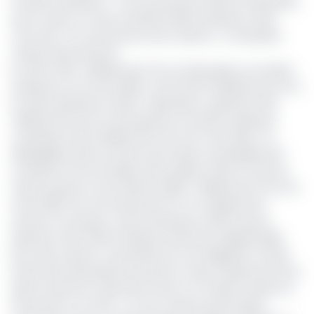
sa dette extérieure. « C’est ça qui peut donner l’impression
qu’on a plus ou moins sacrifié la dette intérieure mais,
c’est faux. Ce n’est pas de notre volonté », a martelé le
ministre des Finances.
En effet, 303,7 milliards de Fcfa ont été payés sur la dette
extérieure au 31 mars 2025, contre 267,6 milliards de Fcfa à
la même période en 2024. Cependant, seulement 18,2
milliards de Fcfa ont été apurés sur la dette intérieure,
comparés à 50,3 milliards de Fcfa à fin mars 2024. Ce
déséquilibre dans le service de la dette a probablement
contribué à l'accumulation des arriérés. Selon la CAA, les
restes à payer se sont élevés à 853,7 milliards de Fcfa à fin
mars 2025, soit une hausse de 37,4 % en glissement
annuel. À ce propos, Louis Paul Motaze, estime que le
paiement de la dette intérieure demeure indispensable
pour deux raisons. La première est une obligation morale
envers les prestataires de services. Aussi, le paiement de la
dette envers les créanciers locaux a un impact positif sur
l'économie. À ce titre, « si nous voulons que les gens