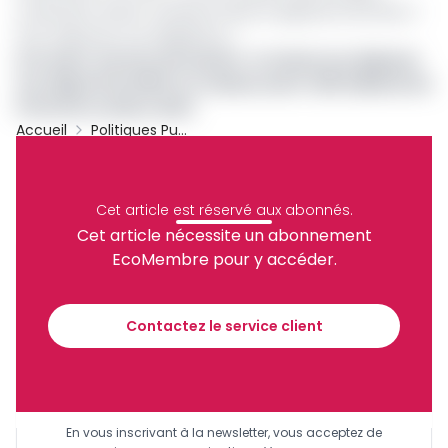
continuent d'avoir confiance dans la signature de l'État, il
faut respecter nos obligations ».
Lire aussi :
Service de la dette : le Cameroun dépasse
son objectif de 105% en remboursant 1 208 milliards de
Fcfa à fin octobre 2024
Accueil
Politiques Publiques
Louis Paul Motaze
Dette Publique
Archive
Partager
Cet article est réservé aux abonnés.
Cet article nécessite un abonnement
EcoMembre pour y accéder.
Recevez notre briefing économique et
financier tous les jours avant 10 heures.
Contactez le service client
Sinscrire a la newsletter
En vous inscrivant à la newsletter, vous acceptez de