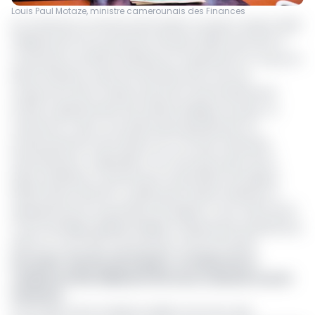
Louis Paul Motaze, ministre camerounais des Finances
Au Cameroun, le service de la dette cumulé a atteint 321,9
milliards de Fcfa au premier trimestre 2025, dont 94,3 %
consacrée à la dette extérieure et seulement 5,7 % pour la
dette intérieure, selon les données de la note de
conjoncture de la Caisse autonome d'amortissement
(CAA), le gestionnaire de la dette publique du pays. Le
Cameroun a donc accordé la plus grande part au
remboursement de la dette vis-à-vis des créanciers
internationaux. Cependant, l’on note que la part de la
dette extérieure a franchi pour la première fois depuis
2022 la barre des 90 %, tandis que la dette intérieure a
représenté pour la première fois depuis 4 ans moins de 10
% de l'enveloppe globale dédiée à l'apurement partiel de la
dette au cours des trois premiers mois de l’année.
Lire aussi :
Service de la dette : le Cameroun a
remboursé 322 milliards FCFA à ses créanciers au 1er
trimestre
À l’occasion de la troisième édition du Forum des