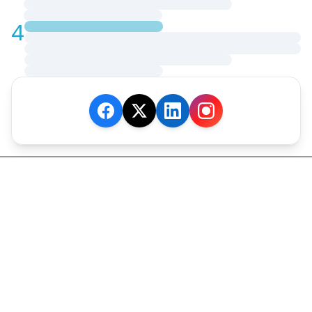
4
JE M'ABONNE
MARCHÉ
Cotation