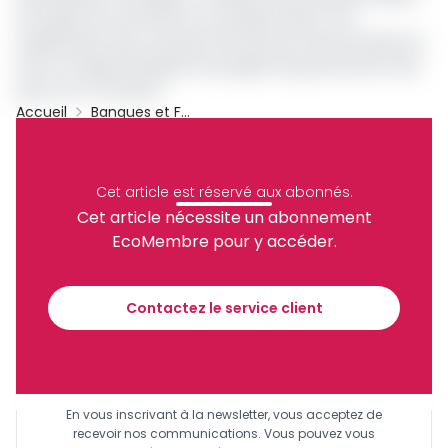
le Soudan du Sud (2,1%) et la Zambie (0,2%). Une
classification que conteste fermement le bras séculier de
l'UA en charge d'analyser les progrès de gouvernance des
pays sur le continent.
Accueil
Banques et Finance
Moody’s
UA
Fitch Ratings
AfCRA
Archive
Partager
Cet article est réservé aux abonnés.
Cet article nécessite un abonnement
EcoMembre pour y accéder.
Recevez notre briefing économique et
financier tous les jours avant 10 heures.
Contactez le service client
Sinscrire a la newsletter
En vous inscrivant à la newsletter, vous acceptez de
recevoir nos communications. Vous pouvez vous