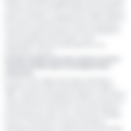
réagi l’ex-chef d’Etat sénégalais Macky Sall, alors président
en exercice de l’UA, lors de la Conférence économique de
Dakar en mai 2022. Il y a quelques jours, le MAEP, organisme
de contrôle du crédit de l'UA est monté au créneau pour
remettre en question la décision de Fitch de dégrader la
note de la Banque africaine d’export-import
(Afreximbank), affirmant qu'elle reposait sur une
classification « erronée ».
Lire aussi :
Notation souveraine : Moody’s scrute les
réformes du Gabon après un échange de dette
controversé
En effet, le 4 juin, l’agence de notation américaine a
abaissé la note de crédit d’Afreximbank de de « BBB » à
« BBB- », assortie d’une perspective négative. Cette décision
a été motivée par une estimation du taux de créances en
souffrances de 7,1%, selon Fitch, contre 2,44% rapportés
par la banque elle-même. Fitch a notamment considéré
comme « non productifs » les prêts accordés par
Afreximbank à trois pays : le Ghana (2,4% du portefeuille),