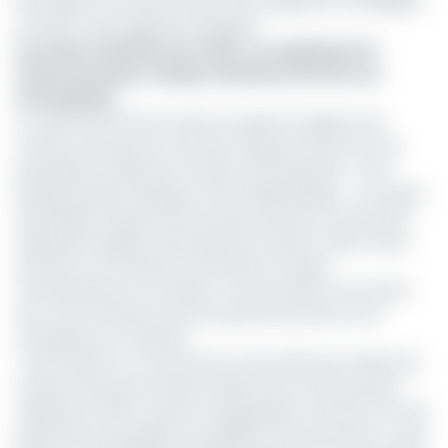
des experts du secteur privé, afin de garantir sa crédibilité
et éviter toute ingérence politique.
Lire aussi :
Notation de crédit : un organisme de
l’Union Africaine critique la décision de Fitch sur
Afreximbank
La volonté de l’UA de mettre sur pied une Agence de
notation africaine est née des critiques envers les trois
principales sociétés de notation internationale – Fitch
Ratings, Moody’s Ratings et S&P Global Ratings – accusées
de pénaliser injustement les pays africains à travers des
évaluations jugées excessivement sévères. Selon l’Union
Africaine, ces notations surévaluent le risque
d’investissement en Afrique, ce qui entraîne une hausse
des coûts d’emprunt pour les gouvernements et les
entreprises du continent.
« Des études ont montré qu’au moins 20% des critères de
notation des pays africains relèvent de facteurs plutôt
subjectifs d’ordre culturel ou linguistique, sans lien avec les
paramètres qui jaugent la stabilité d’une économie », avait