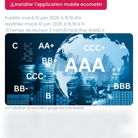
Installer l'application mobile ecomatin
Publiée
mardi 10 juin 2025 à 15:19:45
Modifiée
mardi 10 juin 2025 à 15:19:47
Temps de lecture
3
min
Par
Arthur WANDJI
La notation financière, gage de solvabilité
Le voile se dissipe un peu plus, autour du projet de mise en
œuvre de l’Agence africaine de notation de crédit (AfCRA).
Initialement annoncée pour le second trimestre 2024,
cette initiative de l’Union Africaine (UA), visant à fournir des