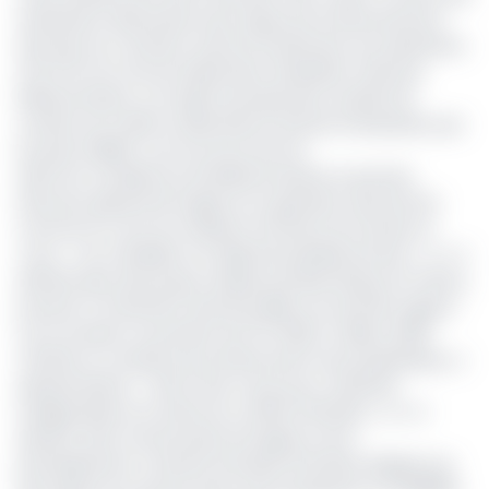
évaluations alternatives des risques de remboursement
des pays du continent, prévoit de démarrer ses opérations
d’ici la fin du mois de septembre. Révélation faite par
Misheck Mutize, cet expert principal des sociétés de
notation de crédit au Mécanisme africain d’évaluation par
les pairs (MAEP), une structure de l’UA.
Selon les confidences de Misheck Mutize, le premier
Directeur général de l’agence en gestation devrait être
nommé au cours du troisième trimestre de l’année en
cours. « Les candidats ont déjà été présélectionnés », a-t-il
déclaré dans des propos relayés par Bloomberg. De même,
poursuit-il, l’institution devrait publier son premier rapport
sur la notation souveraine d’ici fin 2025 ou début 2026.
L’AfCRA ne comptera pas d’Etats parmi ses propriétaires, a
déclaré Mutize. « Cela a été conçu pour maintenir
l’indépendance et éviter les conflits d’intérêts », a-t-il
déclaré. Ainsi, l’actionnariat de l’Agence sera
principalement constitué d’entités africaines dirigées par