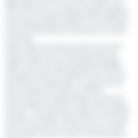
grippe aviaire survenue sur son sol en mai 2016. Le virus
avait été découvert au complexe avicole de Mvog-Betsi,
causant la mort brusque de quelques 25 000 volailles fait
savoir le Minepia. Après des analyses, le reste des poulets
sur le site avait été abattus et incinérés pour un total de
30 000 têtes.
Plusieurs régions du Cameroun, notamment le Centre,
l’Ouest, le Sud, le Littoral et l’Adamaoua avaient été
frappées de plein fouet par cette épidémie de grippe
aviaire. Ce qui avait occasionné des pertes financières
mensuelles de l’ordre de 10 milliards de Francs CFA selon
des données de l’interprofession. Ce, d’autant plus que,
dans une optique de restreindre la maladie, le
gouvernement avait suspendu plusieurs mois durant la
commercialisation de poulets et d’œufs dans les régions
affectées. A cela s’ajoute des embargos sur l’importation
de poulets et ses dérivés, d’oiseaux, de porc et de viande
de porcs en provenance du Cameroun pris par certains
pays frontaliers à l’instar du Gabon, de la Centrafrique et