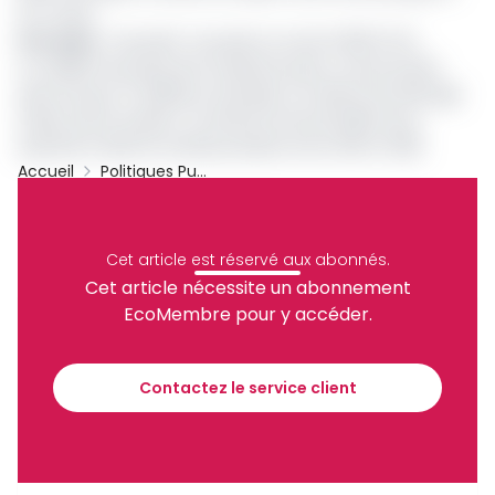
du Tchad.
Lire aussi
:
Yaoundé : le poulet se vend à 1500 FCFA
La volaille fait partie des viandes les plus consommées
dans le pays. En 2018 par exemple, le ministre de l'Elevage
faisait savoir qu'elle a constitué environ34,38% de la
quantité totale de viande produite entre 2011 et 2016.
Accueil
Politiques Publiques
Archive
Partager
Cet article est réservé aux abonnés.
Cet article nécessite un abonnement
EcoMembre pour y accéder.
Recevez notre briefing économique et
financier tous les jours avant 10 heures.
Contactez le service client
Sinscrire a la newsletter