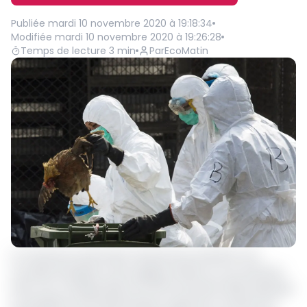
Publiée
mardi 10 novembre 2020 à 19:18:34
Modifiée
mardi 10 novembre 2020 à 19:26:28
Temps de lecture
3
min
Par
EcoMatin
Le Cameroun prend des mesures pour prévenir une
nouvelle résurgence de la grippe aviaire sur son territoire.
Dans une correspondance du 09 novembre 2020 adressée
au président de l’interprofession agricole, le ministre de