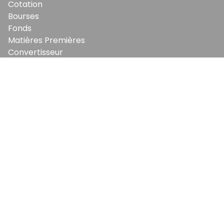
Cotation
Bourses
Fonds
Matières Premières
Convertisseur
ABONNEMENTS
Mon Compte
Mes Abonnements
Newsletters
Articles Achetés
SERVICES
Conditions Générales
Politique De Confidentialité
Politique En Matière De Cookies
Contact & Suggestions
LA RÉDACTION
Qui Sommes-Nous?
Nous Rejoindre