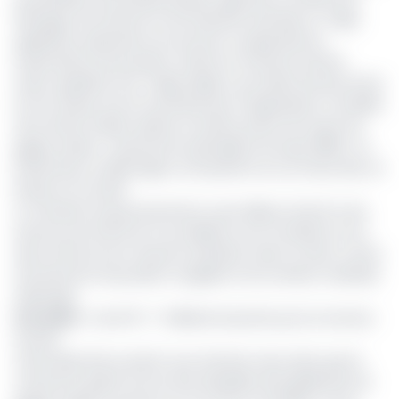
l’Elevage, de la Pêche et de l’Industrie animale, Dr Taïga,
appelle les opérateurs du secteur à suspendre les
importations de poussins, d’œufs et d’autres intrants.
Avant-gardiste, le Dr Taïga réagit à une alerte lancée entre
le 23 octobre et le 6 novembre par l’Organisation mondiale
de la Santé (OMS) relative à la découverte de foyers de
grippe aviaire « hautement pathogène de type H5N8 » au
Danemark, en Allemagne, au Royaume uni, au Pays-Bas, en
Russie et en Israël.
Le membre du gouvernement a par ailleurs instruit à ses
services de renforcer la surveillance aux frontières et d’y
faire renforcer les mesures sanitaires visant à lutter contre
l’introduction de poulets congelés et de certains matériels
d’élevage.
Lire aussi
:
Covid-19 : 7 milliards de pertes pour le secteur
avicole
Cette épizootie survient sous d’autres cieux alors que le
Cameroun guérit encore des séquelles des épidémies de