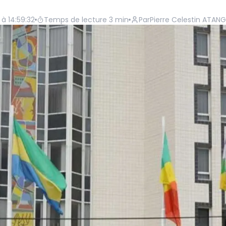
 à 14:59:32
Temps de lecture
3
min
Par
Pierre Celestin ATAN