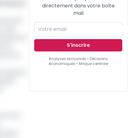
s Finances
directement dans votre boîte
mail
smis leurs
17 juin
 déshérence
S'inscrire
jet de
es de la
Analyses exclusives • Décisions
économiques • Afrique centrale
nt depuis le
icités,
la
t de mars
boration