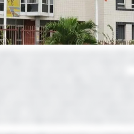
régulateur du marché bancaire des six pays de la CEMAC
re déjà le transfert effectif des avoirs en déshérence d
Etats de l’Afrique centrale (BEAC). Pour ce faire, une
arme des banques de la sous-région, Patricia Danielle M
ssociations professionnelles des établissements de crédit
i 2025. La correspondance ainsi révélée demandait à cha
25, le volume des avoirs en déshérence qui devraient être
centrale ». De fait, le transfert des avoirs en déshérence
 où elles sont déjà présentes, et à la banque centrale po