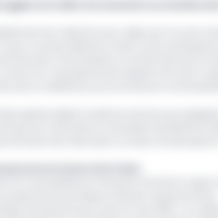
 suggère à la COBAC de transmettre au ministère de
lissements de crédit de la sous-région qui n’ont pas tran
eçu un nouveau délai de la Cobac et qui courait jusqu’au 
arché bancaire communautaire, le montant des avoirs en
 couvert de « la perspective de l’adoption de l’avant-pro
 des avoirs en déshérence par les instances communautair
rétaire général adjoint brandit les sanctions qui s’applique
e fait que tout retard dans la transmission des éléments soll
es astreintes avec décompte à compter du 6 juin jusqu’à 
se prononce en faveur de la Cobac
 s’en trouve justifié par le fait que le FMI, dans le rappor
 le programme économique et financier du gouvernement
ique centrale de fournir avant fin mars 2025, « en colla