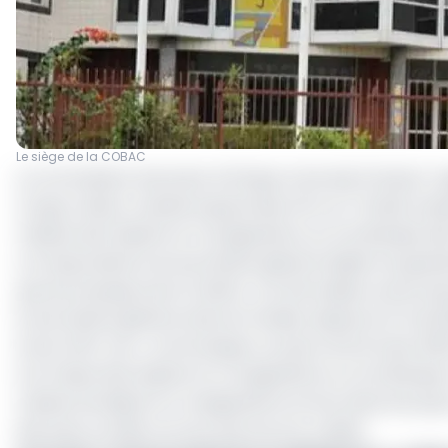
Le siège de la COBAC
La Commission bancaire d’Afrique Centrale (Cobac), 
Congo, Gabon, Guinée Equatoriale, RCA et Tchad), prépa
Caisses des Dépôts et Consignations ou à la Banque des 
correspondance du secrétaire général adjoint du gend
que les banques de la CEMAC, ont été saisies via les a
le secrétaire général, Marcel Ondele, depuis le 21 ma
d’une APEC, de « communiquer au plus tard le 5 juin 20
à la Caisse des Dépôts et Consignations ou à la Banque 
Caisses de dépôt et consignations se fera dans les pays
des pays où elles ne sont pas encore créées.