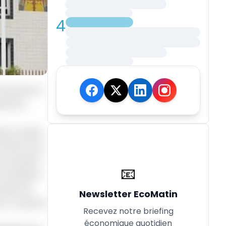
4
 (Cameroun,
ans les
anon révèle
s (APEC) par
que membre
📧
 transférés
 dans les
Newsletter EcoMatin
ur ce qui est
Recevez notre briefing
économique quotidien