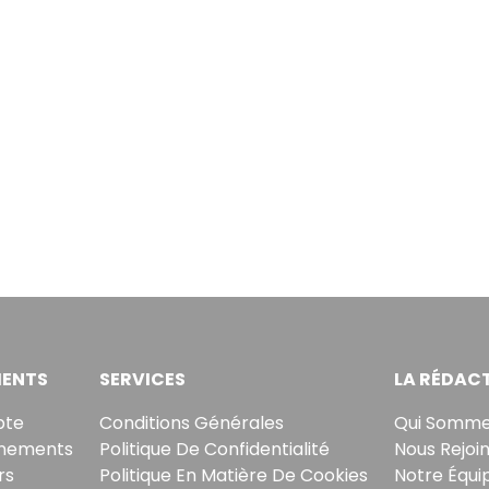
ENTS
SERVICES
LA RÉDAC
pte
Conditions Générales
Qui Somme
nements
Politique De Confidentialité
Nous Rejoi
rs
Politique En Matière De Cookies
Notre Équi