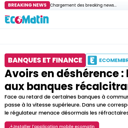
BREAKING NEWS
Chargement des breaking news...
BANQUES ET FINANCE
ECOMEMB
Avoirs en déshérence :
aux banques récalcitr
Face au retard de certaines banques à communi
passe à la vitesse supérieure. Dans une corre
le régulateur menace désormais les réfractaire
Installer l'application mobile ecomatin