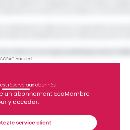
sse des Dépôts et Consignations, les informations requises
implications du transfert de ces soldes sur le fonctionn
fera manifestement l’objet d’une correspondance du Secré
ionnelles des établissements de crédit des pays de la CE
onne l'alerte sur les risques systémiques dans la CE
Avoirs en déshérence : la COBAC hausse le ton face aux banques récalcitrantes
e est réservé aux abonnés.
site un abonnement EcoMembre
ue et financier tous les jours avant 10 heures.
ur y accéder.
Sinscrire a la newsletter
ez le service client
recevoir nos communications. Vous pouvez vous désabonner à tout moment