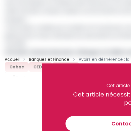
avec les banques, au ministère des Finances et à la Cai
solde total des comptes classés comme inactifs et les 
banques ».
L’information, révélée par EcoMatin le 9 mai dernier, 
général de la Cobac adressée aux associations profess
mai 2025.
Lire aussi :
Secteur bancaire : À Bangui, la COBAC s
Accueil
Banques et Finance
Cobac
CEDEC
Archive
Partager
Cet articl
Cet article néces
Recevez notre briefing économiq
po
Contact
En vous inscrivant à la newsletter, vous acceptez de 