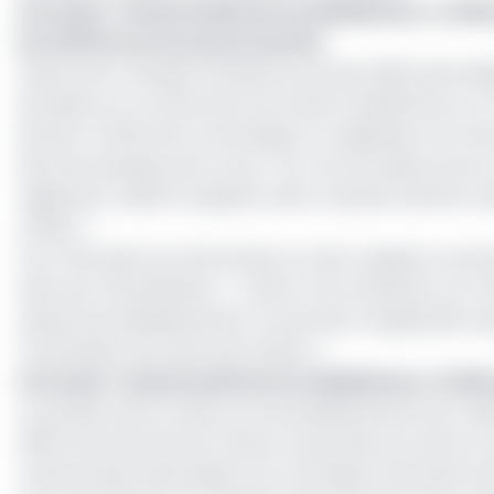
Lire aussi :
Cameroun/Avoirs en déshérence : Le FMI
les chiffres sur les avoirs inactifs
Après avoir manqué l’échéance du 5 juin 2025, des étab
données sur le volume de ces fonds en déshérence, ont r
dernier à l’effet de communiquer au régulateur du m
dans les banques de la zone. Tout ceci se passe sous le
règlement relatif à la gestion des comptes inactifs et
CEMAC ».
Pour faire plier les réfractaires à cette requête, le sec
6 juin aux retardataires. « J’attire votre attention sur l
expose les établissements concernés à l’application d
transmission de cette information ».
Lire aussi :
Cameroun/Avoirs en déshérence : le FMI 
La pression de la Cobac sur les établissements de crédit
2025, sanctionnant les 7èmes revues des accords sur
camerounais, demandait à la Commission bancaire d’Afr