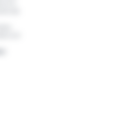
 sur le
ement des
taire
MAC le 21
MAC
.