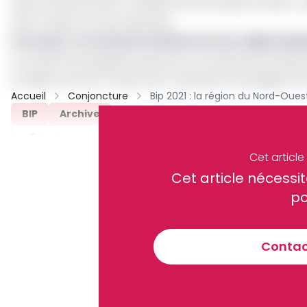
nous sommes à 80%. Problème local, solution locale », 
Nord-Ouest, sur ses antennes.
Lire aussi :
La Commune de Bertoua 2e a déjà réalisé
Il convient de rappeler que pour le compte de l’année 2
la région du Nord-Ouest pour l’exécution du Budget d’i
Accueil
Conjoncture
BIP
Archive
Partager
Cet articl
Cet article néces
Recevez notre briefing économiq
po
Contact
En vous inscrivant à la newsletter, vous acceptez de 