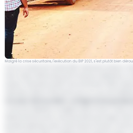
Malgré la crise sécuritaire, l'exécution du BIP 2021, s'est plutôt bien dér
Pour le compte de l’année 2021, l’exécution physico-fin
Nord-Ouest, affiche des performances reluisantes. En ef
physico-financière du BIP, tenu le 16 février 2022, à Ba
exécutés à date et 100 autres sont en cours de réalisati
Lire aussi :
Bertoua 2ème : un litige foncier paralyse 
Le taux de réalisation enregistré dans le Nord-Ouest, es
déclenchement de la crise sécuritaire qui frappe cette 
grande implication de la main d’œuvre locale, comme l