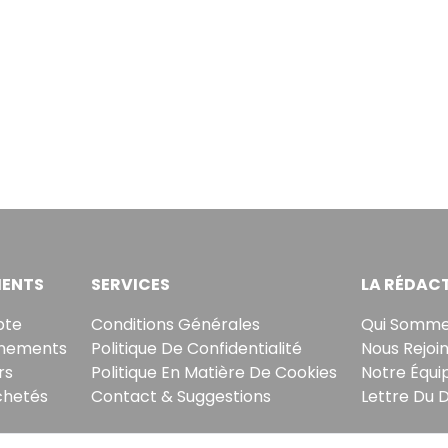
ENTS
SERVICES
LA RÉDAC
pte
Conditions Générales
Qui Somme
nements
Politique De Confidentialité
Nous Rejoi
rs
Politique En Matière De Cookies
Notre Équi
chetés
Contact & Suggestions
Lettre Du 