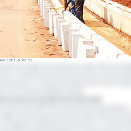
oulée dans la région
ancière du budget d’investissement public (BIP) de la rég
fet, l’on apprend au sortir de la réunion du comité d’éva
menda, que sur un total de 514 projets prévus, 360 ont déjà
on. Soit un taux de réalisation de 80%.
les travaux d’un projet inscrit dans le BIP
t le plus haut atteint dans cette partie du pays depuis le
région, de même que celle du Sud-Ouest. Elle est le fruit 
e renseigne le média gouvernemental Crtv. «On était à 60