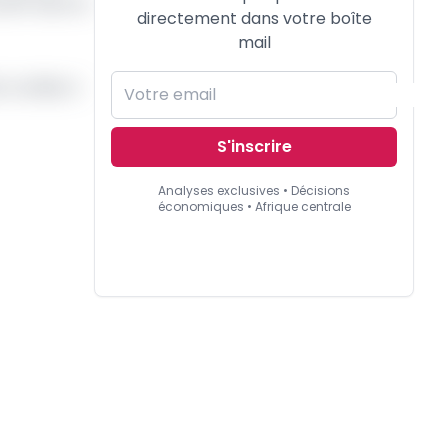
 BIP dans le
directement dans votre boîte
mail
é confiée à
S'inscrire
Analyses exclusives • Décisions
économiques • Afrique centrale
.