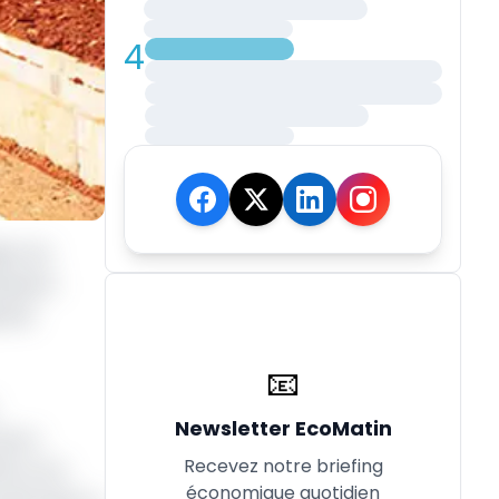
4
ion du
luation
 été
📧
Newsletter EcoMatin
de la
Recevez notre briefing
% et là,
économique quotidien