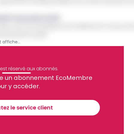
argue Richard Walang, président du comité d’exécution du
 50% des projets du BIP
021, c’est une enveloppe de 48 milliards de Fcfa qui a ét
nvestissement public.
Bip 2021 : la région du Nord-Ouest affiche un taux d’exécution de 80%
e est réservé aux abonnés.
site un abonnement EcoMembre
ue et financier tous les jours avant 10 heures.
ur y accéder.
Sinscrire a la newsletter
ez le service client
recevoir nos communications. Vous pouvez vous désabonner à tout moment