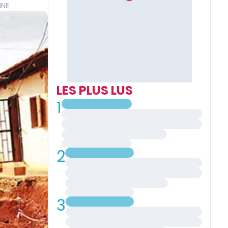
INE
LES PLUS LUS
1
2
3