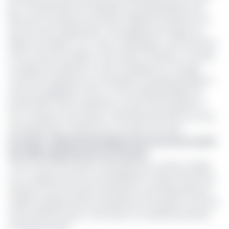
par correspondance le président de la République, Paul
Biya, pour lui exposer la situation délétère qui prévaut au
sein de cette organisation, mais également exiger son
départ immédiat. A en croire Le Messager, le chef de l'Etat
s'est montré favorable à cette option. Pendant ce temps,
au siège de l'institution, le top management s'insurge
contre les révélations sus évoquées, qu'il juge partiales et
très peu équilibrées. Dans un communiqué publié le 19
janvier 2021, l'OAPI a décidé de convier les journalistes à
une conférence de presse, mardi 25 janvier 2021, au cours
de laquelle elle compte livrer sa version des faits.
Lire aussi :
Gabriel Dodo Ndoké vole au secours du DG
de l’OAPI suspendu de ses fonctions
"Suite à des informations véhiculées par certains médias
sur un supposé climat social délétère à l'Oapi, le Directeur
Général convie la presse nationale et internationale pour
clarifier quelques points essentiels de l'actualité au sein de
cette instance" peut-on lire dans ce manifeste qui date
du 19 janvier 2021.