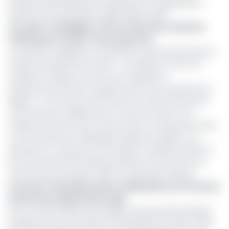
situation particulièrement inquiétante à l'Organisation
africaine de la propriété intellectuelle (OAPI).
Lire aussi :
Campagne contre le Di
recteur Général:
l’OAPI donne rendez-vous à la presse
Ces derniers indiquent en substance, que Denis Bohossou,
le directeur général de l'OAPI, a contribué à créer une
ambiance toxique au sein de cet organisme
intergouvernemental. Les griefs qui lui sont imputés sont
légions. On l'accuse notamment de vouloir licencier 60
camerounais travaillant pour la structure dont il a la
charge. En plus de cela, il aurait, selon un article paru chez
nos confrères de Le Messager, bloqué les salaires, les
dotations en carburant, les retraites complémentaires et
les factures des prestataires pendant ses vacances en
Côte d'Ivoire (son pays natal), en décembre dernier.
Lire aussi :
Denis Bohoussou rétabli dans ses fonctions
de Directeur général de l’Oapi
Face à cette situation, Me Regine Françoise Ekani Manga,
présidente des associations mandataires de l'OAPI a saisi