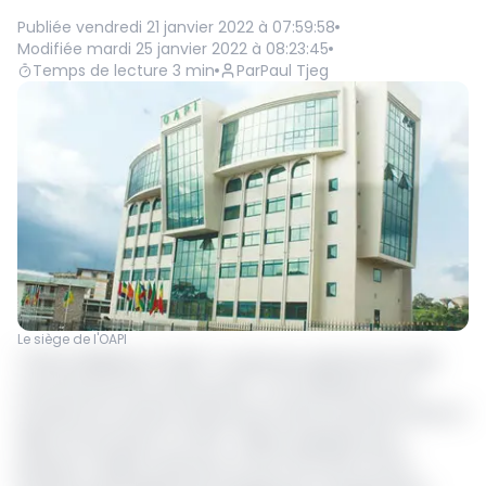
Publiée
vendredi 21 janvier 2022 à 07:59:58
Modifiée
mardi 25 janvier 2022 à 08:23:45
Temps de lecture
3
min
Par
Paul Tjeg
Le siège de l'OAPI
"Climat délétère à l'OAPI" "Le directeur général de l'OAPI
veut licencier 60 camerounais". Ces révélations sont
extraites de certains articles parus dans la presse locale en
début de semaine. En effet, depuis quelques jours,
plusieurs médias nationaux se sont fait l'écho d'une