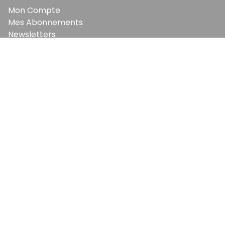
Mon Compte
Mes Abonnements
Newsletters
Articles Achetés
SERVICES
Conditions Générales
Politique De Confidentialité
Politique En Matière De Cookies
Contact & Suggestions
LA RÉDACTION
Qui Sommes-Nous?
Nous Rejoindre
Notre Équipe
Lettre Du DP
Recevez notre briefing économique et
financier tous les jours avant 10 heures.