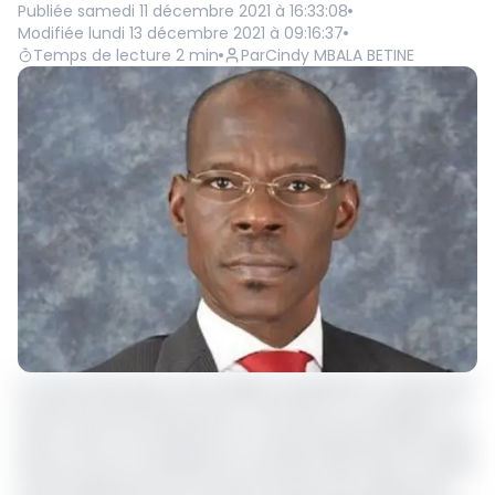
Publiée
samedi 11 décembre 2021 à 16:33:08
Modifiée
lundi 13 décembre 2021 à 09:16:37
Temps de lecture
2
min
Par
Cindy MBALA BETINE
L’on peut dire que le ciel nuageux qui planait au-dessus de
la tête de Denis Bouhoussou, commence à se dissiper. En
effet, suite à une décision du conseil d’administration prise
dans la nuit du vendredi 10 au samedi 11 décembre, l’Ivoirien
a été rétabli dans ses fonctions de Directeur général de