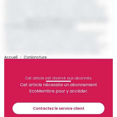
soupçons de mal gouvernance et de malversation
financières mettant directement en péril les intérêts de
l’organisation », selon dame Alimatou Shadiya Asouman.
Lire aussi :
Gabriel Dodo Ndoké vole au secours du
DG
de l’OAPI suspendu de ses fonctions
Durant toute période durant laquelle, Denis Bouhoussou
était absent de ses fonctions de Directeur général,
l’intérim et la gestion des affaires courantes avaient été
confié à Jean Batiste Wago, Directeur général adjoint.
Accueil
Conjoncture
Archive
Partager
Cet article est réservé aux abonnés.
Cet article nécessite un abonnement
EcoMembre pour y accéder.
Recevez notre briefing économique et
financier tous les jours avant 10 heures.
Contactez le service client