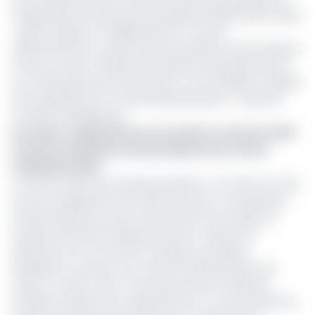
l’Organisation africaine de la propriété intellectuelle (Oapi).
« Après auditions et délibérations, le Conseil
d’administration a estimé que les questions de procédures
mises en avant à l’égard de l’audit par Denis Bouhoussou
ne constituaient pas une entrave, ni une rébellion à l’égard
de la présidente du Conseil d’administration », relaie les
confrères d’Afrikipresse.
Lire aussi :
Suspendu de ses fonctions, le DG de l’OAPI
conteste la décision de la présidente du conseil
d’administration
Le climat tendu qui a prévalu pendant un moment au sein
du top management de l’Oapi remonte à la suspension
de Denis Bohoussou de son poste de DG de l’Oapi, par
madame Alimatou Shadiya Asouman, ministre de
l’Industrie et du Commerce du Benin, par ailleurs
Présidente en exercice du Conseil d’administration de
l’Oapi. La cause? refus « de faire exécuter la décision
d’auditer la gestion de l’organisation en vue de clarifier les