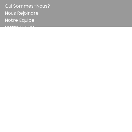
Qui Sommes-Nous?
Nous Rejoindre
Notre Équipe
Lettre Du DP
Recevez notre briefing économique et
financier tous les jours avant 10 heures.
Sinscrire a la newsletter
En vous inscrivant à la newsletter, vous acceptez de
recevoir nos communications. Vous pouvez vous
désabonner à tout moment.
EcoMatin SRL : BE1003.413.035
Avenue Louise 523, 1050 Ixelles
© Copyright EcoMatin 2026. Tous Droits Reservés.