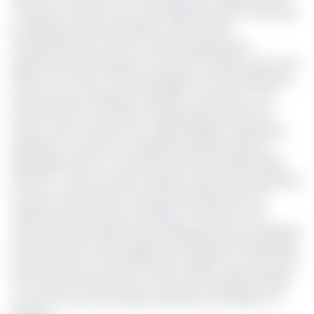
Cameroun (Gicam) a en effet regroupé, dans le cadre de
la célébration de la 36e édition de la Journée
internationale de la femme, des entrepreneures,
opératrices économiques, et femmes d'affaires autour du
thème «Comment mieux développer et faire représenter
les femmes qui valorisent le Made in Cameroon». Une
initiative de la Commission Entreprenariat Féminin du
Gicam, dont la mission est, indique Mireille Fomekong, la
présidente, «la prise en charge des questions liées au
développement et au renforcement de l'entreprenariat
féminin». A cette occasion l'espace réservé aux expositions
du savoir-faire féminin camerounais présentait une
variété de produits issus du Made in Cameroon. Des
chaussures en produits locaux fabriqués par les entreprises
Fonj et My Roots, des bougies par l'entreprise Amali Bougie,
des vêtements confectionnés par l'atelier Cyar, des poufs
fait à base de tissus locaux, oeuvre de l'entreprise Asaab,
ou encore du jus de «bissap» produit par l'entreprise CA