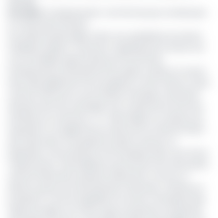
Ménage.
Lire aussi
:
Entrepreneuriat : les femmes peu nombreuses
et moins performantes
Pour Reine Essobmadje, la 1ère vice-présidente du Gicam,
l'exhibition Made in Cameroon organisée par le Gicam est
une formidable opportunité pour les femmes
entrepreneures de présenter leur génie créateur et savoir-
faire. Mais également de se préparer à entrer dans le vaste
marché offert par la zone de libre-échange continental
Africaine dont les avantages sont à saisir par les femmes
d'affaires du Cameroun", a-t-elle indiqué. Les visiteurs de
l'exposition ont également pu découvrir la transformation
des tubercules et de graines locales en biscuit ou
pâtisseries. Une production de l'entreprise Kale, sous forme
«d'alicaments». Kate Mélanie, la promotrice de cette petite
unité de fabrication présente l'alicament comme un
aliment qui procure des bienfaits (vitamines, minéraux et
protéines). Comme ingrédients du terroir, l'entreprise Kale
utilise par ailleurs du maïs rouge, du pistache, du plantain,