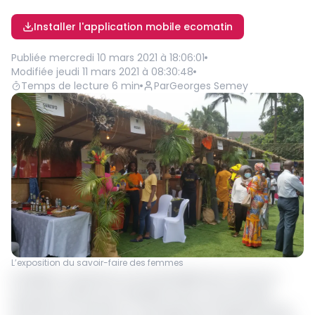
Installer l'application mobile ecomatin
Publiée
mercredi 10 mars 2021 à 18:06:01
Modifiée
jeudi 11 mars 2021 à 08:30:48
Temps de lecture
6
min
Par
Georges Semey
L’exposition du savoir-faire des femmes
Le Made in Cameroon a incontestablement trouvé un
nouveau souffle sous l'impulsion de la communauté
féminine du Cameroun. Le Groupement interpatronal du