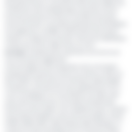
des patates douces. La production Kale aurait d'ailleurs de
nombreuses vertus thérapeutiques: (prostate chez les
hommes, pousses de cheveux et entretien de la peau
chez les femmes). Les produits présentés par Kate Mélanie
sont également conseillés à l'alimentation des enfants
autistes, car dépourvus de Gluten. Ainsi qu'aux diabétiques,
compte tenu de leur faible teneur en sucre.
Lire aussi
:
Entrepreneuriat: quand être une femme est
une circonstance aggravante
A titre de rappel, la foire d'exposition de la Commission
Entreprenariat Féminin du Gicam est rendue en 2021 à sa
3ème édition. 500 invités sont attendues, espère Mireille
Fomekong. La semaine du 8 mars organisée par la CEF a
connu son épilogue ce 5 mars 2021 par une table ronde
autour des femmes de la Commission Entreprenariat
Féminin du Gicam (Reine Tamo, Elisabeth Kouam, Christine
Song, Sylviane Modèle) et des actrices du Madica (Carine
Andela, Habiba Diallo, Chilly Wawaye, Melvin Beringuy). La
coupure du ruban symbolique de cet important rendez-