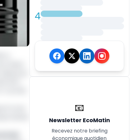
4
, la
cent Débat
milliards de
EB) 2027-
7 % du PIB),
📧
ant le taux
oppe allouée
Newsletter EcoMatin
Recevez notre briefing
la pompe
économique quotidien