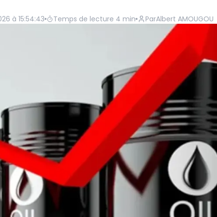
2026 à 15:54:43
Temps de lecture
4
min
Par
Albert AMOUGOU