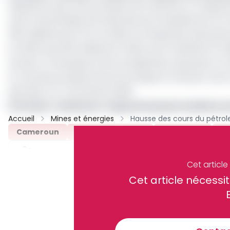
Rappelons que cette prévision de maintenir, en augme
avec la dynamique de vérité des prix impulsée par le Fo
000 milliards de FCFA en 2022, la charge des subventio
en 2023, puis 200 milliards en 2024, pour atteindre 15 mi
pompe. La résurgence de ces dépenses repousse la con
un nouveau programme économique et financier avec le
pétrolier à 1,1 % du PIB d'ici 2029.
Lire aussi :
Cameroun : le gouvernement entérine une
Accueil
Mines et énergies
Cameroun
Louis Paul Motaze
Carburant
Su
Partager
Cet articl
Cet article néces
Recevez notre briefing économiq