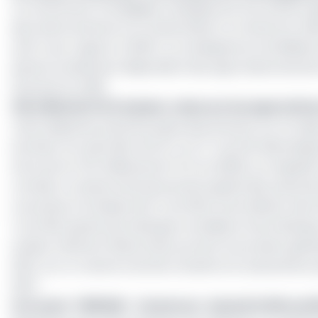
Ce revirement stratégique s'explique par les tensions 
des hydrocarbures à un niveau élevé. Le Cameroun table
24,6 % par rapport à 2025. La conséquence immédiate e
devenu totalement dépendant des approvisionnements ex
(Sonara) en 2019.
145 milliards FCFA de plus-value sur les exportatio
Cette dépense imprévue pèse directement sur la traject
primaire non pétrolier de 1,6 % à 2,7 % du PIB. Mécaniqu
soit environ 145 milliards de FCFA en 2026), sur laquell
combler un besoin de financement global des subvention
courantes à la baisse (0,3 % du PIB) et de solliciter de
% du PIB) auprès de la Banque mondiale et de la Banqu
soutien s'étend à l'électricité, portant la provision glo
2027, sur un volume total de transferts et subventions p
2027.
Lire aussi :
TRIBUNE - Cameroun : Quand le FMI souffl