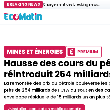
BREAKING NEWS
Chargement des breaking news...
MINES ET ÉNERGIES
PREMIUM
Hausse des cours du pé
réintroduit 254 milliar
La remontée des prix du pétrole bouleverse les
près de 254 milliards de FCFA au soutien des car
enveloppe résiduelle de 15 milliards un an plus tô
Installer l'application mobile ecomatin