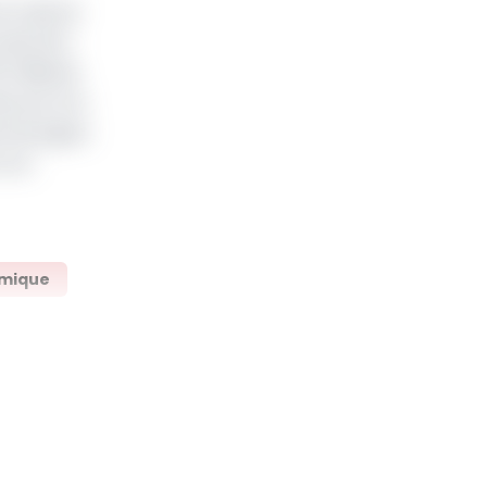
e rupture
plus de 1
 milliards
s prix à la
s de signer
 non
mique