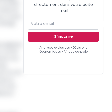
s mondiaux
directement dans votre boîte
 hausse de
mail
our ce pays
affinage
S'inscrire
e budgétaire
Analyses exclusives • Décisions
 % du PIB,
économiques • Afrique centrale
sante. Pour
nses
de FCFA (0,7
nts, le
CFA d'ici
iards en