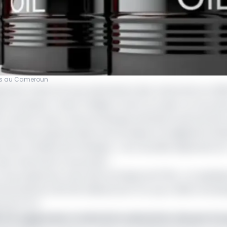
nts au Cameroun
ment mettre fin aux subventions des carburants en 2026
s au Moyen-Orient l'oblige à revoir sa copie. Lors du ré
f a acté le retour d'une enveloppe estimée à près de 254 
ocument de programmation économique et budgétaire (DP
a être révisée afin d'intégrer « de nouvelles dépenses (0,
des carburants à la pompe ».
 les projections macroéconomiques de l'État : en appliqu
minal estimé à 36 249 milliards de FCFA pour 2026, l'envel
ds de FCFA.
à la suppression totale de la subvention des prix à 