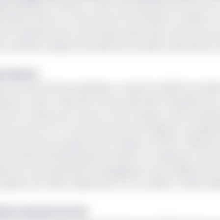
géopolitiques au Moyen-Orient, qui maintiennent les cour
 désormais sur un baril de brut à 82 dollars en 2026, en
st l'explosion des coûts d'importation des carburants p
térieurs depuis l'incendie de la Société nationale de r
ns de brut
oire des finances publiques, creusant le déficit du sold
ement, la plus-value des revenus pétroliers (évaluée à 0,4
e l’État compte pour amortir cette charge, s'avère insuffi
s porté à 2,4 % du PIB, l'État prévoit d’ajuster ses dépe
s financements exceptionnels à hauteur de 253,7 milliards 
e africaine de développement (BAD). Au-delà des carbura
bale pour les subventions énergétiques à 340 milliards de F
assant de 1 202,2 milliards de FCFA en 2026 à 1 246,6 mill
e le chaud et le froid