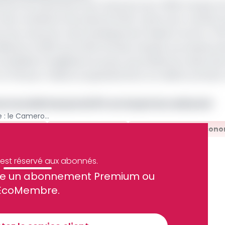
ntant les subventions de carburant pour 2026 marque un
nds monétaire international (FMI). Après avoir culminé à 
ns de carburant avait drastiquement baissé à environ 700
lliards en 2025 sous l'effet de deux hausses successives de
solidation budgétaire du pays, qui ambitionne néanmoin
 FMI pour réduire progressivement son déficit primaire
 nouvelle hausse de 15% sur les prix du carburant
Hausse des cours du pétrole : le Cameroun réintroduit 254 milliards FCFA de subventions
bventions
Cours Du Pétrole
Programmation Écono
e est réservé aux abonnés.
site un abonnement Premium ou
ue et financier tous les jours avant 10 heures.
EcoMembre.
Sinscrire a la newsletter