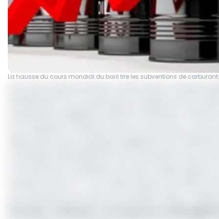
La hausse du cours mondial du baril tire les subventions de carbura
Alors que le gouvernement camerounais comptait quasi
flambée des cours du pétrole provoquée par les tension
d'orientation budgétaire (DOB) au Parlement, l'exécuti
FCFA destinée à maintenir les prix à la pompe. Le D
2029 précise que la politique budgétaire pour 2026 devr
constituées essentiellement de la subvention des prix 
Concrètement, l'évaluation de cette charge repose sur
prévisionnel de 0,7 % au Produit intérieur brut (PIB) no
aux subventions de carburant s'établit à 253,74 milliar
Lire aussi :
Carburant : au Cameroun, le FMI appelle 