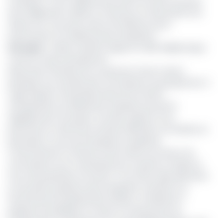
contribuer à une meilleure promotion du rôle du secteur
de la téléphonie mobile au Cameroun et faire partie d’un
réseau fort, structuré, acteur de référence pour
la promotion et la défense des entreprises».
Lire aussi
:
La Beac interdit l’usage du crédit téléphonique
comme moyen de paiement
Désormais membres de ce patronat, l'Aoctm devra
participer aux activités des commissions du groupement. Il
s'agit d'après, le Sécrétaire Exécutif du Gicam,
«de répondre aux différentes enquêtes qui seront
régulièrement envoyées. Ces deux aspects nous
permettront notamment de bien défendre vos intérêts en
particulier et ceux de l’entreprise en général».
Conformément à l’article 24 des statuts du Gicam, les
commissions sont constituées pour soutenir et relayer la
force de proposition du Gicam. A cet effet, elles planchent
sur les préoccupations des entreprises membres, sur
l’environnement général des affaires, contribuent à
préparer les politiques à moyen et à long terme du