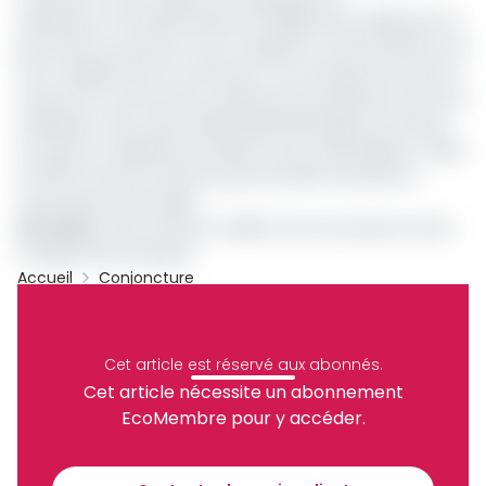
opérateurs concessionnaires de téléphonie mobile pour la
promotion du secteur tout en agissant conformément aux
lois et règlements du Cameroun. Les membres de l'Aoctm
recevront au terme de la cérémonie de signature de l'acte
d'adhésion, des mains d'Alain Blaise Batongue, les statuts
du Gicam, le règlement Intérieur et le Code éthique. Créée
en 1957 le Gicam renferme plus de 1000 membres et
associations patronales.
Lire aussi
:
Que cache la coalition de circonstance entre
Orange, MTN et Nexttel
Accueil
Conjoncture
Archive
Partager
Cet article est réservé aux abonnés.
Cet article nécessite un abonnement
EcoMembre pour y accéder.
Recevez notre briefing économique et
financier tous les jours avant 10 heures.