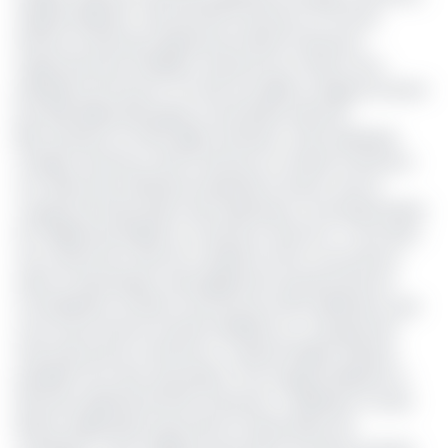
Stephen Blewett, celui de MTN Cameroon et Oumar
Haman, le Directeur général de Viettel Cameroun,
respectivement Président national, 1er et 2ème vice-
présidents de l'Aoctm ont été accueillis au siège du Gicam
par Alain Blaise Batongue, le Secrétaire exécutif.
Bien qu'étant en effet déjà membres, à titre individuel,
Orange Cameroun, MTN Cameroon et Viettel Cameroun
ont néanmoins décidé de rejoindre le Gicam sous la
coupole de l’Association des Opérateurs Concessionnaires
de Téléphonie Mobile au Cameroun (Aoctm). «C’est dans
une volonté de créer les conditions d'une concurrence
saine et dynamique mais également qui permettra la
mutualisation d'outils et de services entre adhérents, que
nous avons émis le souhait d’adhérer au Groupement
inter patronal du Cameroun» a relevé Frédéric Debord,
président de cette association. Pour Stephen Blewett, le
Directeur général de MTN Cameroon, «l’adhésion à cette
illustre organisation permettra à l’association de