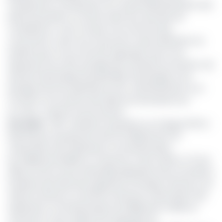
Groupement, et proposent au Conseil d’Administration des
prises de position ou actions dans leur domaine de
compétence. «Il est vrai que nous sommes des
concurrents, mais nous ne pouvons mieux défendre nos
intérêts que si nous sommes regroupés. Nous nous
réjouissons de cette synergie des membres du secteur, qui
donnera davantage de passerelles d’échanges et de
partage entre les opérateurs et les Administrations à un
moment où le secteur des télécommunications est
en crise», a ajouté Oumar Haman.
Lire aussi
:
L’ART maintient la pression sur Orange, MTN et
Nexttel pour le payement des 3,5 milliards de Fcfa
L’Association des Opérateurs Concessionnaires
de Téléphonie Mobile au Cameroun a été créée le 23 Juin
2019 au terme d’une assemblée générale tenue à Douala à
l’initiative des directeurs généraux d’Orange Cameroun, de
Viettel Cameroun et de MTN Cameroun, l’Association des
Opérateurs Concessionnaires de téléphonie mobile au
Cameroun a pour objectif de regrouper les