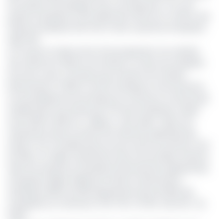
de création d’entreprises. Plus concrètement, les Très
petites entreprises (TPE) détiennent 36% de ce chiffre, des
Petites entreprises (PE) 34% et des moyennes entreprises
(ME) 30%.
Si l’on peut se réjouir de la forte propension à la création
des unités de création de richesse, il y’a lieu de s’inquiéter
pour leur survie, car beaucoup meurent de manière
prématurée. En 2016, le Centre d’analyse et de recherche
sur les politiques économiques du Cameroun (Camercap)
révélait dans une étude que 72% des entreprises créées
entre 2010 et 2015 ont « disparu » des radars ; elles sont
inexistantes dans le fichier de la Direction générale des
Impôts. Une mortalité précoce qui touche au premier chef
les PME, un maillon essentiel du tissu économique national.
Selon les résultats du deuxième Recensement général des
entreprises (Rge) réalisé par l’Institut national de la
statistique (INS), les PME représentent plus de 99% des
entreprises au Cameroun (TPE, 75% ; PE, 19% ; ME, 5,2% ; GE,
0,8%).