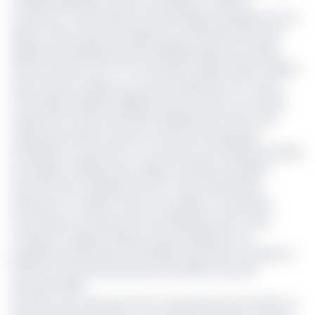
manière générale connue une baisse en 2019 au
Cameroun. Cette baisse est davantage marquée pour les
PME. En effet, dans ses rapports sur l’évolution des taux
débiteurs pratiquées par les établissements de crédits
er
e
dans la Cemac au 1
et 2
semestres 2019, la Beac indique
que l’offre de crédit au cours de la période sous-revue
s’est établi à 4642,8 milliards de FCFA. Dans ce montant
seulement 13,70% (soit 635,73 milliards de FCFA) a été
capté par les PME, et plus de 70% pour les grandes
entreprises. Puis encore ce montant est en baisse de 32,5%
par rapport à 2018 où les crédits aux PME se situaient
autour de 944 milliards de FCFA. Cette frilosité des
banques en matière d’octroi de crédits se manifeste
encore plus au niveau des taux débiteurs sans cesse
croissants. D’après la Beac, les taux débiteurs ont
progressé de 62 points (de 10,80% au premier semestre à
11,41% au second) de base pour les PME au second
semestre 2019.
Pourtant, pour démarrer leurs investissements les PME ont