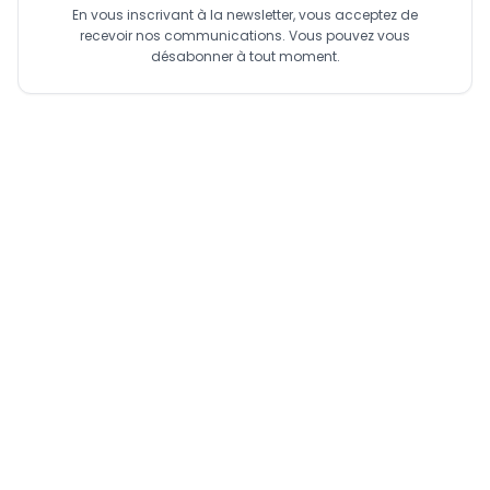
En vous inscrivant à la newsletter, vous acceptez de
cette loi, le crédit-bail est une opération de crédit destiné
recevoir nos communications. Vous pouvez vous
au financement de l’acquisition ou de l’utilisation des biens
désabonner à tout moment.
meubles ou immeubles à usage professionnel ».
Comme avantage, ce mode de prêt permet de financer
jusqu’à la totalité de la valeur d’un bien toutes taxes
comprises. Ensuite, l’établissement de crédit reste
propriétaire du bien, qui va constituer pour lui une garantie
solide. Malgré les avantages qu’il présente, le crédit-bail
reste peu usité par les promoteurs. En 2019, sa participation
à l’offre globale de crédit se situe à moins de 1%. D’après
l’INS, plusieurs obstacles bloquent l’accès au financement
des entreprises par le crédit-bail. Il s’agit de : le taux de
sinistre élevé (plus de 12%) et qui dépasse 20% chez les
PME, l’absence des établissements de microfinance parmi
les établissements de crédit-bail, les conditions d’éligibilité
strictes…
Lire aussi
:
Financement des PME camerounaises : Bgfi
Bank ouvre une ligne de 10 milliards de FCFA