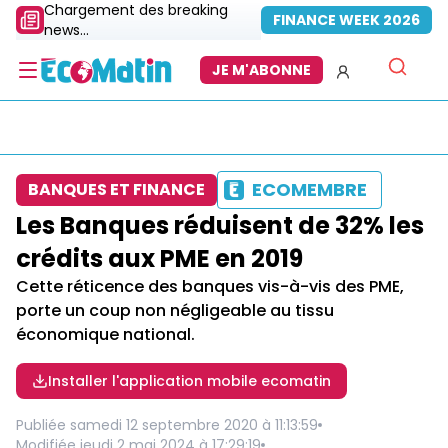
Chargement des breaking
FINANCE WEEK 2026
news...
JE M'ABONNE
ECOMEMBRE
BANQUES ET FINANCE
Les Banques réduisent de 32% les
crédits aux PME en 2019
Cette réticence des banques vis-à-vis des PME,
porte un coup non négligeable au tissu
économique national.
Installer l'application mobile ecomatin
Publiée
samedi 12 septembre 2020 à 11:13:59
Modifiée
jeudi 2 mai 2024 à 17:29:19