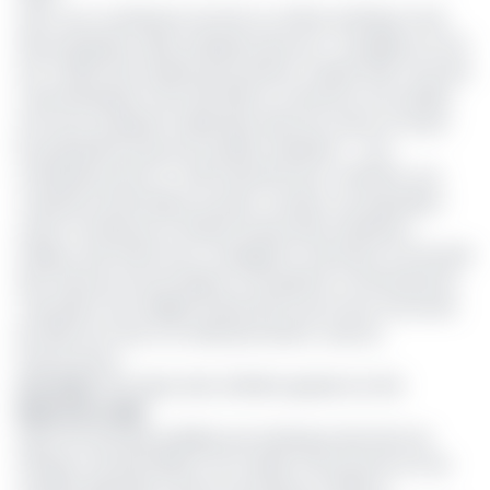
Avec une contribution de 34% au chiffre d’affaires total
des entreprises, elles emploient plus de 7 travailleurs sur 10,
soit 72,26% des emplois permanents. D’après l’INS, l’une des
caractéristiques forte des PME au Cameroun est qu’elles
sont pour la plupart implantées dans les zones où vivent
les populations pauvres qu’elles emploient. «
Ces
entreprises jouent un rôle important pour maintenir une
croissance dynamique du pays, occuper une population
active nombreuse et réduire la pauvreté rampante
»,
indique Jean Pierre Evou, enseignant chercheur à la faculté
des sciences économiques et de gestion à l’Université de
Yaoundé II-Soa. Malgré l’importance qu’on leur reconnaît,
les PME font face à un défi permanent, celui du
financement.
Lire aussi
:
NFC Bank, UBC, BCPME inquiètent le FMI
Moins de crédit
Selon les données publiées par la Banque des Etats de
l’Afrique centrale (Beac), les crédits à l’économie ont de