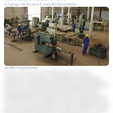
Temps de lecture
5
min
Par
EcoMatin
Les PME marginalisées
14 229. C’est le nombre de PME créées en 2019 au
Cameroun. L’information a été lâchée le 03 septembre
dernier par le ministre des Petites et Moyennes entreprises,
de l’économie Sociale et de l’artisanat (Mimpmeesa),
Achille Bassileken III. D’après le membre du gouvernement,
ce chiffre, en hausse de 806 par rapport à 2018, permet au
e
pays d’occuper la 92
place au niveau mondial en matière