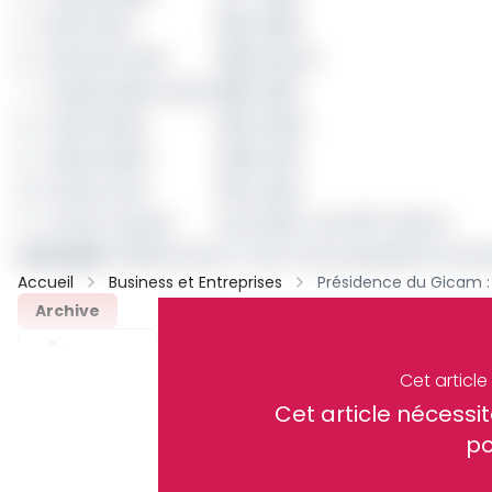
5
Marcel Ille
1983-1988
6
Samuel Kondo
1988 intérim
7
Claude Maitre Henri
1988-1993
8
André Siaka
1993-2008
9
Olivier Behle
2008-2011
10
André Fotso
2012-2016
11
Armel François
Août 2016-Juin 2017 intérim
Lire aussi
:
Relance post-covid : les propositions du Gi
Accueil
Business et Entreprises
Archive
Partager
Cet articl
Cet article néces
Recevez notre briefing économiq
po