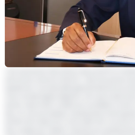
C'est exactement dans 25 jours que prend fin le mand
patronal du Cameroun (Gicam) ; mais sans grosse surp
quadriennat. Une assemblée générale élective est pré
d’une nouvelle équipe dirigeante. Alors que la date buto
dernier, seule la liste conduite par le président sorta
liste, l’on retrouve plusieurs représentants d’entrep
BAYERO (DG Sodecoton), Poscol MINY (DG Comroil) et E
liste conduite par Célestin Tawamba, les représentants