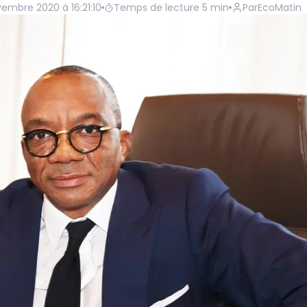
vembre 2020 à 16:21:10
Temps de lecture
5
min
Par
EcoMatin