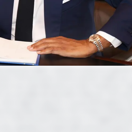
at exécutif de Célestin Tawamba à la tête du Groupement
rise, le PDG de Panzani Cameroun devrait rempiler pour
vue le mercredi 16 décembre prochain à Douala pour la d
ir de recevabilité des listes était arrêtée pour le 02 nov
nt a été enregistrée, apprend-on du secrétariat général. D
rises tels que Reine ESSOBMADJE (DG Evolving Consulting)
ric NJONG (DG Buns) entres autres. Font également part
 des organisations professionnelles tels qu’Emmanuel De 