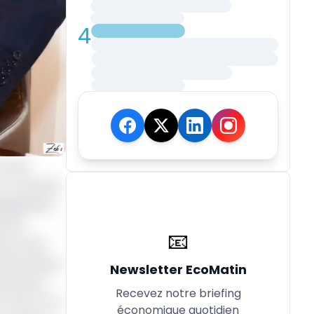
4
 inter
 un nouveau
ésignation
embre
📧
ans cette
, Mohomodou
Newsletter EcoMatin
ie de la
Recevez notre briefing
TAILLY (V.P.
économique quotidien