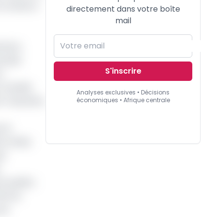
 UCAM) et
directement dans votre boîte
mail
ctions
 était
S'inscrire
e
, Société
Analyses exclusives • Décisions
tin Tawamba
économiques • Afrique centrale
 et
té rendus
es
s publics
tat du
aux