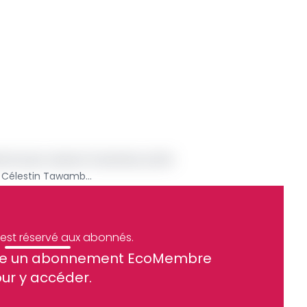
cam pour sauver le secteur privé
Présidence du Gicam : Célestin Tawamba, seul candidat à sa propre succession
e est réservé aux abonnés.
site un abonnement EcoMembre
ue et financier tous les jours avant 10 heures.
ur y accéder.
Sinscrire a la newsletter