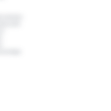
ers secteurs
teur privé
 le
s
ne
 économique