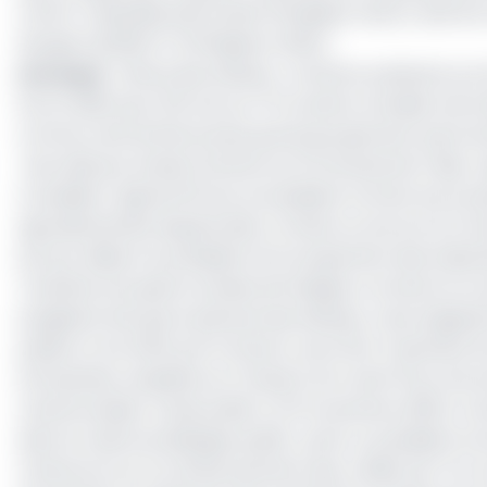
CAPA), Théophile MOULONG (Président ASAC), NAFAC
Giorgio GIORGETTI (Président GFBC).
Lire aussi
:
Climat des affaires : le Gicam présente son
Elu en 2016 avec 153 voix sur 173 votants, le leader de l
comme chef de file du plus grand groupement patron
secondé par Sanda Oumarou et Emmanuel de Tailly, res
conseillers. Âgé de 55 ans, le président sortant est pr
agroalimentaire équatoriale, La Pasta ou encore la C
est par ailleurs le président du Groupement des indus
Toutefois, les quatre années de l'équipe «Le Gicam en 
exogènes tels que la pénurie des devises, crise anglop
publics à cet effet par le Gicam, sous l'ère Tawamba: 
entreprises, enquêtes sur l'impact du Covid-19 sur les 
camerounaise» rendu public ce 10 novembre 2020. Le Gi
dans le cadre du dialogue public-privé. Le président sor
Cameroun sur le remboursement des crédits de TVA, la p