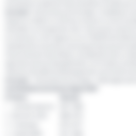
entreprises, le paiement des prestations sociales par l
Lire aussi
:
Gouvernance économique : le plaidoyer du
Depuis sa création il y'a 63 ans, le Gicam a connu 12 
d'activités. Le Groupement Inter-Patronal du Cameroun 
au Cameroun. Il est régi par la Loi n° 90/053 du 19 déce
représentant du secteur privé auprès des pouvoirs pub
l’environnement des affaires, l’accélération de la croi
agriculture de seconde génération, la formation profes
national, la fiscalité de développement, les infrastructur
Lire aussi
:
Partenariat économique : l’Allemagne pose
Les Présidents du Gicam depuis 1957
N°
Noms
Période
1
Joannès Deporte
1957-1968
2
Bernard Crétin
1968-1973
3
G. Becquey
1973-1977
4
Claude Millet
1977-1983