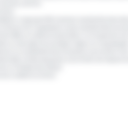
e secteur privé etc.
 Gicam
présidents. Il regroupe 1000 membres représentés dans div
(Gicam) est l’organisation la plus représentative du sec
mbre 1990, sur la liberté d’association. Le Groupement est
lics sur des sujets économiques majeurs, au rang desquel
ssance, la compétitivité des entreprises, la promotion d’u
sionnelle, l’emploi des jeunes, la promotion de l’espace
es, et l’éthique des affaires.
 ses conditions au Gicam