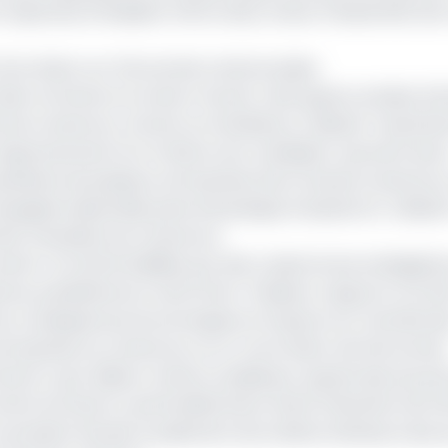
K Alphonse (Président APECCAM), Grâce FOMUKONG (SG
 livre blanc sur l’économie camerounaise
a liste «le Gicam en action» boucle ainsi quatre années d'a
al du Cameroun. Durant sa mandature, Célestin Tawamba
pectivement 1er et 2ème vice-président, suivi de 9 autr
opriétaire de plusieurs entreprises dont Panzani Cameroun
ompagnie industrielle pharmaceutique (Cinpharm). Céles
tries meunières du Cameroun.
action» ont été émaillées par des conjonctures endogènes
hone, pandémie du Covid-19 etc. Plusieurs rapports ont é
les conséquences économiques et impacts sur l'activité d
entreprises au Cameroun, et un «Livre blanc de l'économie
cam a par ailleurs mené un plaidoyer auprès des pouvoir
tant du Gicam a particulièrement attiré l'attention de l'E
ression fiscale, le paiement de la dette intérieure due 