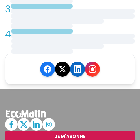
3
4
JE M'ABONNE