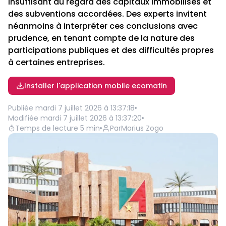
insuffisant au regard des capitaux immobilisés et
des subventions accordées. Des experts invitent
néanmoins à interpréter ces conclusions avec
prudence, en tenant compte de la nature des
participations publiques et des difficultés propres
à certaines entreprises.
Installer l'application mobile ecomatin
Publiée
mardi 7 juillet 2026 à 13:37:18
Modifiée
mardi 7 juillet 2026 à 13:37:20
Temps de lecture
5
min
Par
Marius Zogo